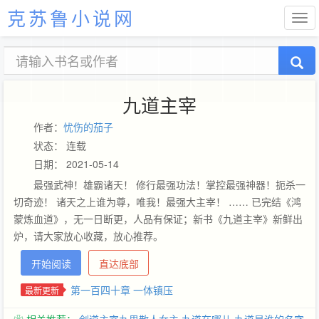
克苏鲁小说网
九道主宰
作者：
忧伤的茄子
状态： 连载
日期： 2021-05-14
最强武神！雄霸诸天！ 修行最强功法！掌控最强神器！扼杀一
切奇迹！ 诸天之上谁为尊，唯我！最强大主宰！ …… 已完结《鸿
蒙炼血道》，无一日断更，人品有保证；新书《九道主宰》新鲜出
炉，请大家放心收藏，放心推荐。
开始阅读
直达底部
第一百四十章 一体镇压
最新更新