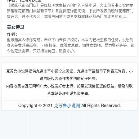
《暧昧花都西门庆》是红烧明太鱼精心创作的言情小说，恋上你看书网实时更
新暧昧花都西门庆最新章节并且提供无弹窗阅读，书友所发表的暧昧花都西门
庆评论，并不代表恋上你看书网赞同或者支持暧昧花都西门庆读者的观点。
美女侍卫
作者：一一一一
他跟随高人修炼有成，奉命下山去保护校花，本以为轻松至极的任务，没想到
身边美女越来越多。 刁蛮校花、优雅女总裁、知性女教师、暴力警花等等，都
令他无法舍弃，只好担当侍卫，贴身守护。
克苏鲁小说网提供九道主宰小说全文阅读、九道主宰最新章节列表无弹窗，小
说的版权为原作者忧伤的茄子所有。
内容收集自互联网和广大小说爱好者上传，如果发现侵犯您的权益，请及时联
系本站处理小说九道主宰。
Copyright © 2021
克苏鲁小说网
All Rights Reserved.