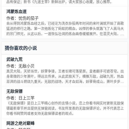
品有保证；新书《九道主宰》新鲜出炉，请大家放心收藏，放心推荐。
鸿蒙炼血道
作者：忧伤的茄子
自从得到鸿蒙炼血经之后，已经沦为洗衣杂役两年时间的来叶澜就开始了高歌
猛进的修行之路。第一次他炼化了蚂蚁的精血，凶悍的拳头就轰飞了人高马大
的宗门师兄，从这以后，一道恢弘壮阔的炼血画卷缓缓展开。在混灵大陆，修
行一道从天体六重开始，看无名少年称霸崛起！
猜你喜欢的小说
武破九荒
作者：无敌小贝
真灵大陆，天骄当世，妖孽争锋，王者长啸可落星辰，皇者翻手可遮苍穹。出
身卑微的少年萧叶，得远古传承，从此武极天下，横推万敌，战破九荒，热血
澎湃的战斗燃烧九重天。无敌的战场，天才血如海，妖孽骨成山，萧叶步步前
行，登临绝巅，一路打到世上无人敢称尊。吾辈武者，当宁折不屈，杀伐决
无敌保镖
断，快意恩仇，镇杀世间一切敌！（凡是收藏投票打赏进书友群的，表白成功
了，学渣变学霸了，屌丝变男神了，走路也能捡到钱了，没错，就是这
作者：日上三竿
《无敌保镖》是日上三竿精心创作的言情小说，恋上你看书网实时更新无敌保
镖最新章节并且提供无弹窗阅读，书友所发表的无敌保镖评论，并不代表恋上
你看书网赞同或者支持无敌保镖读者的观点。
网游之绝对巅峰