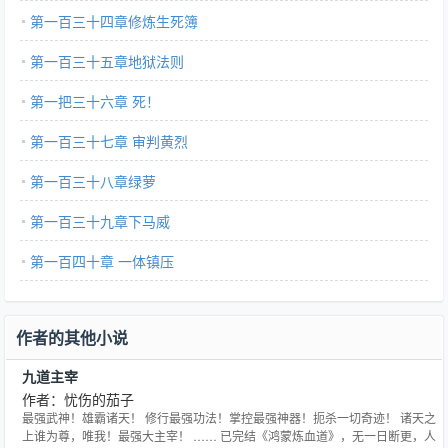
第一百三十四章修炼生死簿
第一百三十五章地狱法则
第一把三十六章 死！
第一百三十七章 审判黄烈
第一百三十八章绿萝
第一百三十九章下马威
第一百四十章 一体镇压
作者的其他小说
九道主宰
作者：忧伤的茄子
最强武神！雄霸诸天！ 修行最强功法！掌控最强神器！扼杀一切奇迹！ 诸天之
上谁为尊，唯我！最强大主宰！ …… 已完结《鸿蒙炼血道》，无一日断更，人