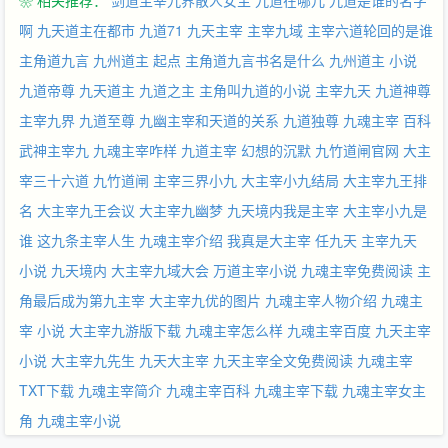
❀ 相关推荐：
剑道主宰九界散人女主
九道在哪儿
九道是谁的名字
啊
九天道主在都市
九道71
九天主宰
主宰九域
主宰六道轮回的是谁
主角道九言
九州道主 起点
主角道九言书名是什么
九州道主 小说
九道帝尊
九天道主
九道之主
主角叫九道的小说
主宰九天
九道神尊
主宰九界
九道至尊
九幽主宰和天道的关系
九道独尊
九魂主宰 百科
武神主宰九
九魂主宰咋样
九道主宰 幻想的沉默
九竹道闸官网
大主
宰三十六道
九竹道闸
主宰三界小九
大主宰小九结局
大主宰九王排
名
大主宰九王会议
大主宰九幽梦
九天境内我是主宰
大主宰小九是
谁
这九条主宰人生
九魂主宰介绍
我真是大主宰 任九天
主宰九天
小说
九天境内
大主宰九域大会
万道主宰小说
九魂主宰免费阅读
主
角最后成为第九主宰
大主宰九优的图片
九魂主宰人物介绍
九魂主
宰 小说
大主宰九游版下载
九魂主宰怎么样
九魂主宰百度
九天主宰
小说
大主宰九先生
九天大主宰
九天主宰全文免费阅读
九魂主宰
TXT下载
九魂主宰简介
九魂主宰百科
九魂主宰下载
九魂主宰女主
角
九魂主宰小说