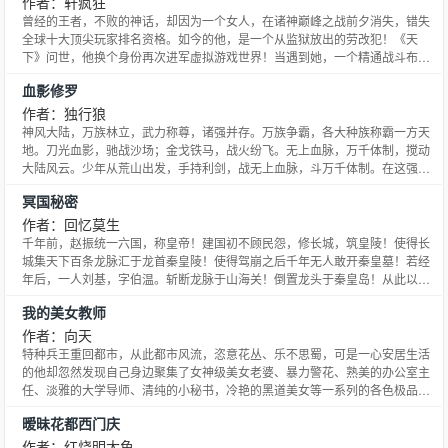
作者：轩疯狂
曾经的王者，不败的神话，却因为一个女人，在诸神巅峰之战前夕消失，错失
全球十大顶尖玩家排名资格。如今的他，是一个从监狱放出的劳改犯！《天
下》问世，他换个身份再次进军虚拟游戏世界！当遇到她，一个精通战斗布局
的美女军师时，林风给出了一个承诺：给我一年时间，我给你一个顶尖职业玩
血影修罗
家组成的战队由你控制指挥。和阴谋论的狼友为谋，在天下中玩起无间道，离
间各大战队的顶尖玩家为之己用！群雄逐鹿，强者对决，铸就不败神话
作者：独行狼
神风大陆，万族林立，武力称尊，诸强并存。万族争霸，各大种族称霸一方天
地。刀光血影，驰战沙场；金戈铁马，战火纷飞。无上血脉，万千体制，搅动
大陆风云。少年从荒山出发，手持利剑，战无上血脉，斗万千体制。在这强者
林立、万族并存的大千世界演绎精彩人生。
冥国秘密
作者：回忆莫生
千年前，赵振统一六国，称皇帝！建国初不顾民怨，修长城，筑皇陵！使得长
城集天下百条龙脉汇于龙首秦皇陵！使得驾崩之后千年无人敢开秦皇墓！若经
年后，一人刘基，字伯温。斩断龙脉于山海关！倒置龙头于秦皇岛！从此以
后，中华白条龙脉皆伏于秦皇。用两千年的风水蕴养天命人。现今，一个名字
我的美女教师
叫江生的无业毕业生，接到了一份工作……卷进了着两千年的争端，诸子百
家，归藏连山，尽出…
作者：向天
特种兵王重回都市，从此都市风流，恣意花丛、乐不思蜀，可是一心安居生活
的他却忽然发现自己身边聚集了女神级美女老婆、暴力警花、熟美的办公室主
任、淡雅的大学导师、清纯的小秘书，冷艳的黑道美女等一系列的各色极品美
女，最要命的是每一个女人的身上都带着一堆甩不掉的麻烦。
暧昧花都西门庆
作者：红烧明太鱼