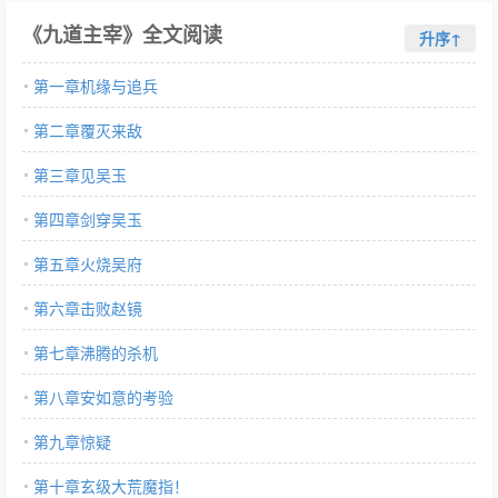
《九道主宰》全文阅读
升序↑
第一章机缘与追兵
第二章覆灭来敌
第三章见吴玉
第四章剑穿吴玉
第五章火烧吴府
第六章击败赵镜
第七章沸腾的杀机
第八章安如意的考验
第九章惊疑
第十章玄级大荒魔指！