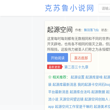
克苏鲁小说网
起源空间
作者：
飘羽落飞仙
状态：
这里每时每刻都有无数相同和不同的世界
开天辟地，也有各不相同的毁灭之路，但
所阻挡，这股伟力被圣人们称之为永恒壁
开始阅读
直达底部
第二百三十九章
最新更新
❀ 相关推荐：
起源设置
起源库是啥
起
装
起源库最新消息
我的起源卡空间石bu
平台最新消息
起源库合法吗
起源数据
起
流小说
天源空间望远镜
起源空间创始人
app
起源空间工作室是干嘛的
起源美术