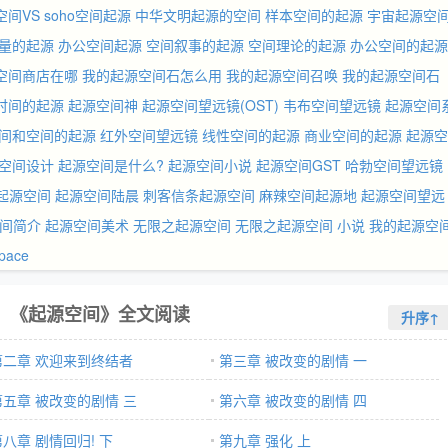
空间VS
soho空间起源
中华文明起源的空间
样本空间的起源
宇宙起源空
量的起源
办公空间起源
空间叙事的起源
空间理论的起源
办公空间的起源
空间商店在哪
我的起源空间石怎么用
我的起源空间召唤
我的起源空间石
时间的起源
起源空间神
起源空间望远镜(OST)
韦布空间望远镜
起源空间
间和空间的起源
红外空间望远镜
线性空间的起源
商业空间的起源
起源空
空间设计
起源空间是什么?
起源空间小说
起源空间GST
哈勃空间望远镜
t起源空间
起源空间陆晨
刺客信条起源空间
麻辣空间起源地
起源空间望远
间简介
起源空间美术
无限之起源空间
无限之起源空间 小说
我的起源空
pace
《起源空间》全文阅读
升序↑
第二章 欢迎来到终结者
第三章 被改变的剧情 一
第五章 被改变的剧情 三
第六章 被改变的剧情 四
第八章 剧情回归! 下
第九章 强化 上