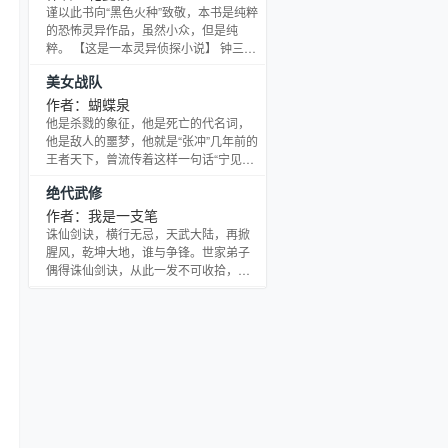
弟，讲义气！ 而如今，车祸重生的“他”
谨以此书向“黑色火种”致敬，本书是纯粹
面对曾经的情敌如今的老公安以泽，却
的恐怖灵异作品，虽然小众，但是纯
只能极其蛋疼地惊震悲悚愤：尼玛！卧
粹。 【这是一本灵异侦探小说】 钟三郎
槽！我去！ 哦，更正一下，上面有个词
是一名法医摄影师，他却慢慢发现，自
美女战队
使用有误，因为可怜的苏简同学，已经
己在工作中不断的遇到各种奇怪的事
没有蛋了。 日更，
情，自己的身世，身边的女孩，还有经
作者：蝴蝶泉
常出现的“幻觉”。 他的生活开始变化，
他是杀戮的象征，他是死亡的代名词，
他自己的身体也开始变化，直到有一
他是敌人的噩梦，他就是“张冲”几年前的
天，他终于发现…… 黑暗和光明之中，
王者天下，曾流传着这样一句话“宁见阎
真的存在着一种“人”，他们似人非人，却
罗哭，莫见冥王怒”，在他的带领下，修
绝代武修
在暗中厮杀，看起来正常的灾难还有恐
罗军团所向披靡，即将登顶这片奇异大
怖的杀人事件，
陆的顶峰…… 然而兄弟的背叛，让他失
作者：我是一支笔
去了一切，他落寞过、他萎靡过、他颓
诛仙剑诀，横行无忌，天武大陆，再掀
废过、命运的轮回让他遇到了她，带着
腥风，乾坤大地，谁与争锋。世家弟子
对兄弟的牵挂，他再次回到‘王者归来’，
偶得诛仙剑诀，从此一发不可收拾，江
兄弟的回归，他能否再续曾经的辉煌。
湖震荡，翻手为云，覆手为雨，谱写武
道传奇。