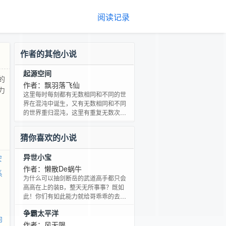
阅读记录
作者的其他小说
起源空间
的
作者：飘羽落飞仙
力
这里每时每刻都有无数相同和不同的世
界在混沌中诞生，又有无数相同和不同
的世界重归混沌，这里有重复无数次的
开天辟地，也有各不相同的毁灭之路，
但这一切的一切却无法互相干扰，因为
猜你喜欢的小说
这一切的一切似乎都被一道无形的伟力
所阻挡，这股伟力被圣人们称之为永恒
异世小宝
安
壁障，也被称之为…
作者：懒散De蜗牛
系
为什么可以抽剑断岳的武道高手都只会
高高在上的装B，整天无所事事？既如
此！你们有如此能力就给哥乖乖的去开
山修路造福天下苍生，顺便打发下你们
争霸太平洋
那无聊的时间吧！为什么能力莫测的魔
向
法师天天想着的都只有战斗？既如此！
作者：风无限