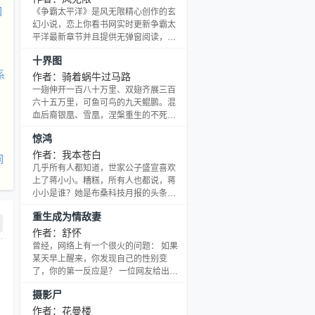
你们就用魔法去改善大家的生活吧！当
间
《争霸太平洋》是风无限精心创作的玄
各种绝顶武道高手成为了各种高级技
幻小说，恋上你看书网实时更新争霸太
师，当各种超级魔法天才们成为了研究
平洋最新章节并且提供无弹窗阅读，书
学者。那么这样的一个剑与魔法的世界
友所发表的争霸太平洋评论，并不代表
十界图
会发生什么样的变化呢！想到这里，韦
恋上你看书网赞同或者支持争霸太平洋
小宝露出了邪恶的微笑！应该很
系
读者的观点。
作者：骑着蜗牛过马路
一翅伸开一百八十万里、双翅齐展三百
六十五万里，可鱼可鸟的九天鲲鹏。混
血后裔银凰、雪凰，涅槃重生的不死神
凰。上达九天、下达青冥的三足金乌，
惊鸿
携带着毁灭万物之神威的十二祖巫……
这里无奇不有，这是一个广博的神秘世
作者：我本苍白
间
界。李灵飞，他站在黑色鬓毛的巨龙头
几乎所有人都知道，世家公子盛宣喜欢
顶之上，遨…
上了蒋小小。糟糕，所有人也都说，蒋
小小是谁？她是布桑科技月报的头条，
她不是学霸，她是天才。更何况，蒋小
重生成为情敌妻
小每分钟脸上的神情似乎都在说：你们
这群愚蠢的人类。一句话简介：我对你
作者：舒怀
的所有爱意，皆是因为惊鸿一瞥。同一
曾经，网络上有一个很火的问题： 如果
系列的文，已完结： 我的专栏，寂寞如
某天早上醒来，你发现自己的性别变
血求人包养：作者有话说：1、每晚九点
了，你的第一反应是？ 一位网友给出了
半更新，一周五更，有加更和时间变动
一个极其有名的答案： 先让兄弟们爽一
摄影尸
会在作者有话说提前说明。2、本文主要
爽！ 苏简记得，当时看到这回复的时
为蒋小小的故事，但是
候，自己极其惊艳地拍案叫绝：好兄
作者：花曼楼