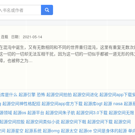
 连载
日期： 2021-05-14
在混沌中诞生，又有无数相同和不同的世界重归混沌，这里有重复无数次
这一切的一切却无法互相干扰，因为这一切的一切似乎都被一道无形的伟
障，也被称之为…
源库是什么
起源引擎 恐怖
起源空间拍拍
起源空间进化
起源空间app下载
g
起源空间神性格配招
起源空间app官方下载
起源库ogt
起源 nasa
起源
源领域
起源os
起源平台
起源空间朱子航
起源空间3.0下载
起源空间无限
起源空间控股
起源空间类似小说
起源空间下戟
起源空间下载
起源空间
空间
起源星空
起源系统
起源omg
起源太空
起源ce
空间是身体的起源
单