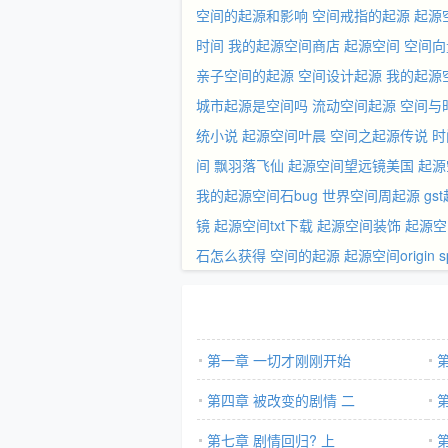
空间的起源和影响
空间戒指的起源
起源
时间
我的起源空间商店
起源空间
空间向
亲子空间的起源
空间设计起源
我的起源
城市起源是空间吗
流动空间起源
空间与
统小说
起源空间叶晨
空间之起源传说
时
间 飘羽落飞仙
起源空间望远镜美国
起源
我的起源空间石bug
世界空间周起源
gs
镜
起源空间txt下载
起源空间装饰
起源空
石怎么获得
空间的起源
起源空间origin s
第一章 一切才刚刚开始
第四章 被改变的剧情 二
第七章 剧情回归? 上