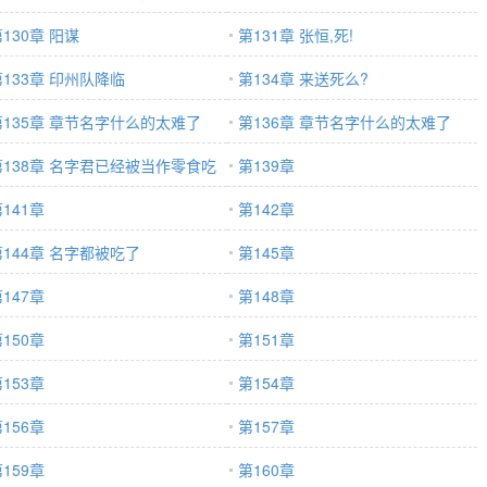
130章 阳谋
第131章 张恒,死!
第133章 印州队降临
第134章 来送死么?
第135章 章节名字什么的太难了
第136章 章节名字什么的太难了
第138章 名字君已经被当作零食吃
第139章
了
141章
第142章
第144章 名字都被吃了
第145章
147章
第148章
150章
第151章
153章
第154章
156章
第157章
159章
第160章