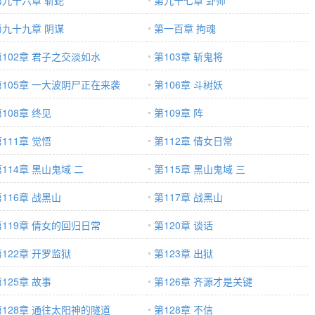
第九十六章 斩蛇
第九十七章 卦师
第九十九章 阴谋
第一百章 拘魂
第102章 君子之交淡如水
第103章 斩鬼将
第105章 一大波阴尸正在来袭
第106章 斗树妖
108章 终见
第109章 阵
111章 觉悟
第112章 倩女日常
114章 黑山鬼域 二
第115章 黑山鬼域 三
116章 战黑山
第117章 战黑山
第119章 倩女的回归日常
第120章 谈话
第122章 开罗监狱
第123章 出狱
125章 故事
第126章 齐源才是关键
第128章 通往太阳神的隧道
第128章 不信