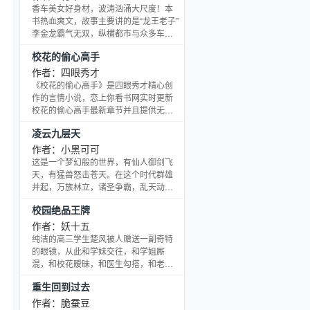
人们，没有谁是普通存在，接二连三曝
香车美女好身材，波涛汹涌大尺度！本
光的身份，来头都不小！ 美国队长、钢
书热血爽文，故事主要讲的是“龙王老子”
铁侠、黑寡妇、鹰眼、绿巨人、蜘蛛
李金龙霸气无双，纵横都市与众多车模
侠、雷神、绯红女巫、快银、幻视、蚁
美眉暧昧缠绵的香艳热血奋斗史，兄弟
校花的偷心高手
人… “其实，我就是个跑龙套的吧！”看
情义，江湖恩仇，看着不爽你抽我！
着这些被主角光环附体
作者：四眼秀才
《校花的偷心高手》是四眼秀才精心创
作的言情小说，恋上你看书网实时更新
校花的偷心高手最新章节并且提供无弹
窗阅读，书友所发表的校花的偷心高手
凌云九层天
评论，并不代表恋上你看书网赞同或者
支持校花的偷心高手读者的观点。
作者：小黑可可
这是一个梦幻般的世界，有仙人御剑飞
天，有猛兽怒击苍天。在这个时代群雄
并起，万族林立，诸圣争霸，乱天动
地。问苍茫大地谁主沉浮，还看今朝！
校园绝品王牌
作者：妖十五
纯洁的高三学生楚风被人赠送一副奇特
的眼镜，从此和学妹交往，和学姐厮
混，和校花暧昧，和医生勾搭，和老师
调情，和御姐同居，和一堆女人搞来搞
重生回到过去
去、XXOO没完没了！大家猜楚风的小身
板受得了吗？
作者：脆蚕豆