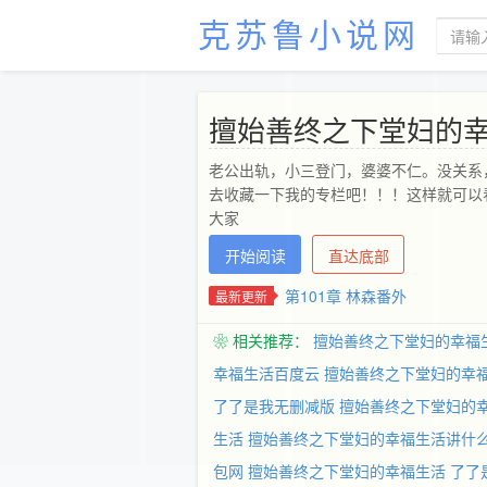
克苏鲁小说网
擅始善终之下堂妇的
老公出轨，小三登门，婆婆不仁。没关系
去收藏一下我的专栏吧！！！这样就可以
大家
开始阅读
直达底部
第101章 林森番外
最新更新
❀ 相关推荐：
擅始善终之下堂妇的幸福
幸福生活百度云
擅始善终之下堂妇的幸福
了了是我无删减版
擅始善终之下堂妇的
生活
擅始善终之下堂妇的幸福生活讲什
包网
擅始善终之下堂妇的幸福生活 了了