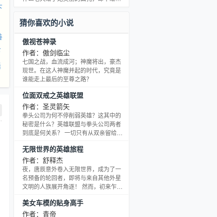
我的完结文：腹黑肌肉男强取豪夺呆萌
下
与之匹配的长袖善舞……宋冕晟觉得苏
小女人的故事 重生个为了投胎而重生的
璃就应该当温室里的花朵，被珍藏在旁
猜你喜欢的小说
故事 我的完
人无法碰触的地方，自从见了苏璃，他
就总有一种要把她藏起来的冲动，他这
善
傲视苍神录
么想最后也这么做了……我要喊一句大
下
家喜欢我就去收藏一下我的专栏接编编
作者：傲剑临尘
通知，本文将于周二12月22号入v，到
七国之战，血流成河；神魔将出，豪杰
活
时三更敬上，谢谢大家
现世。在这人神魔并起的时代，究竟是
谁能走上最后的至尊之路？
位面双戒之英雄联盟
作者：圣灵箭矢
拳头公司为何不停削弱英雄？这其中的
秘密是什么？英雄联盟与拳头公司两者
到底是何关系？ 一切只有从双亲留给自
己最后礼物：‘位面双戒’中找出答案。 被
无限世界的英雄旅程
位面双戒选中的宿主宿主可以在外位世
界用灵魂强袭将其灵魂拉至英雄联盟，
作者：舒释杰
根据他的灵魂会显现出各种英雄，如果
夜，唐辰意外卷入无限世界，成为了一
他灵魂为邪恶，便会在紫色方显现。 在
名预备的轮回者，即将与来自其他外星
这里他会忘记外位世界所有事情一心与
文明的人族展开角逐！ 然而，初来乍
你战斗，极个别的不会忘记外位世界；
到，还未来得及摆正心态的他，却在仅
美女车模的贴身高手
如果他的灵魂与邪恶相反，那么他便是
完成首个世界任务后，就遭遇了巨大的
你的友方，被拉进
问题！ 他发现，自己面前陆续登场的新
作者：青帝