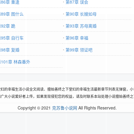
86章 重逢
第87章 误会
第89章 图什么
第90章 长嫂如母
92章 跪
第93章 苏母离婚
第95章 自行车
第96章 幸福
98章 复婚
第99章 领证吧
第101章 林森番外
堂妇的幸福生活小说全文阅读、擅始善终之下堂妇的幸福生活最新章节列表无弹窗，小
和广大小说爱好者上传，如果发现侵犯您的权益，请及时联系本站处理小说擅始善终之
Copyright © 2021
克苏鲁小说网
All Rights Reserved.