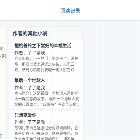
阅读记录
作者的其他小说
擅始善终之下堂妇的幸福生活
就
作者：了了是我
谢谢
老公出轨，小三登门，婆婆不仁。没关
系，那就以彼之道还之以彼。文无三
观，结局心跳吧我要喊一句大家喜欢我
就去收藏一下我的专栏吧！！！这样就
最后一个地球人
可以看到我开新文了。接编编通知，本
文将于周五19号入v，到时三更敬上，谢
作者：了了是我
谢大家
本书简介：这是最后一个地球人遇到好
大一群变态的故事。 最后一个地球人斐
文的心得体会：“ 背叛吗？有谁告诉你，
活
最后一个地球人就各种被疼爱，遇到事
只想宠爱你
情第一个被推出去的就是地球人好不
部
好。 玛丽苏吗？啊呸……谁告诉你，最
作者：了了是我
后一个地球人就一定各种被爱，将一干
苏璃讨厌自己这张过分的妖娆的脸，它
人等迷得五迷三道。不被伤了心就不错
总是给自己带来麻烦，她总是在想，为
堂
了啊喂……” 文案无能，一切尽在文中。
什么老天给了她美丽的面孔，却不给她