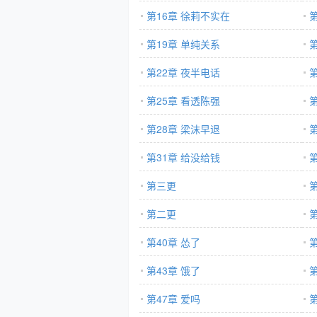
第16章 徐莉不实在
第19章 单纯关系
第22章 夜半电话
第25章 看透陈强
第28章 梁沫早退
第31章 给没给钱
第
第三更
第二更
第40章 怂了
第
第43章 饿了
第
第47章 爱吗
第