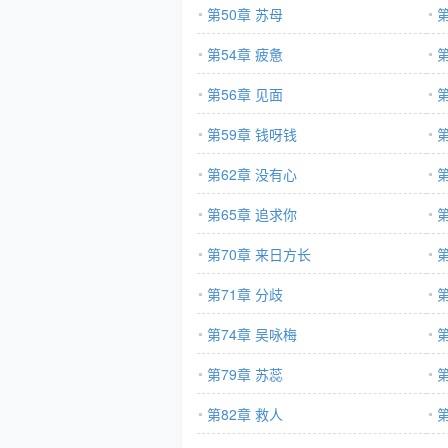
第50章 苏母
第54章 疲惫
第
第56章 见面
第59章 钱呀钱
第
第62章 没有心
第
第65章 追求你
第70章 来日方长
第
第71章 分歧
第74章 吴咏梅
第
第79章 苏蕊
第
第82章 救人
第