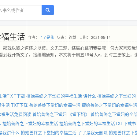
幸福生活
作者：
了了是我
状态： 连载
日期： 2021-05-14
，那就以彼之道还之以彼。文无三观，结局心跳吧我要喊一句大家喜欢我
看到我开新文了。接编编通知，本文将于周五19号入v，到时三更敬上，
生活TⅩT下载
擅始善终之下堂妇的幸福生活 讲什么
擅始善终之下堂妇的
生活 TXT下载
善始善终下堂妇的幸福生活
擅始善终之下堂妇的幸福生
幸福生活免费阅读
善始善终之下堂妇
《堂下妇》
善始善终之下堂妇的全
么
擅始善终之下堂妇的幸福生活
擅始善终之下堂妇的幸福生活TXT下载书
是我讲什么
擅始善终之下堂妇的幸福生活 了了是我无删除
擅始善终之下