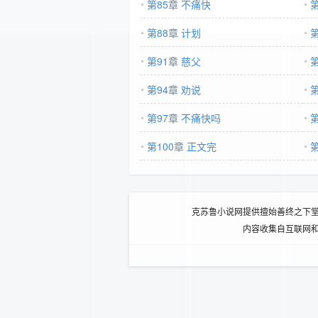
第85章 不痛快
第
第88章 计划
第91章 慈父
第
第94章 劝说
第97章 不痛快吗
第
第100章 正文完
克苏鲁小说网提供擅始善终之下
内容收集自互联网