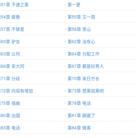
第51章 不速之客
第一更
54章 疲惫
第55章 又一周
第57章 不够爱
第58章 茶山
60章 驴友
第62章 没有心
63章 公司
第64章 分配工作
第66章 安大同
第67章 都是好男人
71章 分歧
第70章 来日方长
第72章 内容有增加
第73章 想离就离吧
75章 插曲
第78章 电话
80章 出国
第81章 脚崴了
83章 电话
第84章 做客