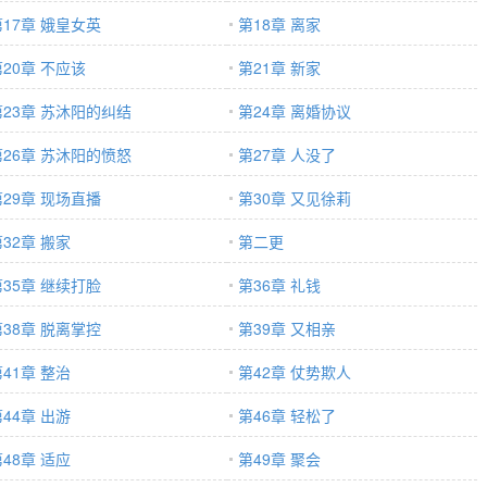
第17章 娥皇女英
第18章 离家
第20章 不应该
第21章 新家
第23章 苏沐阳的纠结
第24章 离婚协议
第26章 苏沐阳的愤怒
第27章 人没了
第29章 现场直播
第30章 又见徐莉
32章 搬家
第二更
第35章 继续打脸
第36章 礼钱
第38章 脱离掌控
第39章 又相亲
41章 整治
第42章 仗势欺人
44章 出游
第46章 轻松了
48章 适应
第49章 聚会