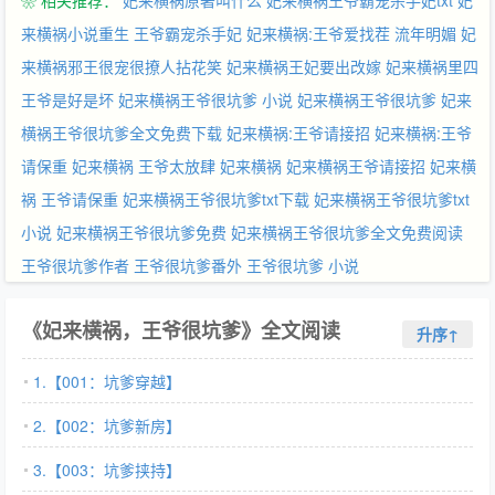
❀ 相关推荐：
妃来横祸原著叫什么
妃来横祸王爷霸宠杀手妃txt
妃
“媳妇儿，你快回来，没有你朕承受不来！”贴身暗卫满脸黑线，现
身回答。“陛下，娘娘说了，若您再装傻充愣当甩手皇帝，她就送
来横祸小说重生
王爷霸宠杀手妃
妃来横祸:王爷爱找茬 流年明媚
妃
您一顶绿帽炸了您的都城！”
来横祸邪王很宠很撩人拈花笑
妃来横祸王妃要出改嫁
妃来横祸里四
王爷是好是坏
妃来横祸王爷很坑爹 小说
妃来横祸王爷很坑爹
妃来
横祸王爷很坑爹全文免费下载
妃来横祸:王爷请接招
妃来横祸:王爷
请保重
妃来横祸 王爷太放肆
妃来横祸
妃来横祸王爷请接招
妃来横
祸 王爷请保重
妃来横祸王爷很坑爹txt下载
妃来横祸王爷很坑爹txt
小说
妃来横祸王爷很坑爹免费
妃来横祸王爷很坑爹全文免费阅读
王爷很坑爹作者
王爷很坑爹番外
王爷很坑爹 小说
《妃来横祸，王爷很坑爹》全文阅读
升序↑
1.【001：坑爹穿越】
2.【002：坑爹新房】
3.【003：坑爹挟持】