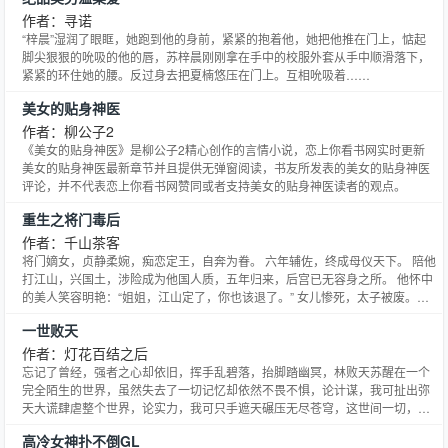
者，重生后参加作者大会。因此本文参加了我和晋江有个约会,需要
作者：寻诺
“梓晨”湿润了眼眶，她跑到他的身前，紧紧的抱着他，她把他推在门上，惦起
脚尖狠狠的吮吸的他的唇，苏梓晨刚刚拿在手中的校服外套从手中顺滑落下，
紧紧的环住她的腰。反过身去把夏楠悠压在门上。互相吮吸着……
美女的贴身神医
作者：柳公子2
《美女的贴身神医》是柳公子2精心创作的言情小说，恋上你看书网实时更新
美女的贴身神医最新章节并且提供无弹窗阅读，书友所发表的美女的贴身神医
评论，并不代表恋上你看书网赞同或者支持美女的贴身神医读者的观点。
重生之将门毒后
作者：千山茶客
将门嫡女，贞静柔婉，痴恋定王，自奔为眷。 六年辅佐，终成母仪天下。 陪他
打江山，兴国土，涉险成为他国人质，五年归来，后宫已无容身之所。 他怀中
的美人笑容明艳：“姐姐，江山定了，你也该退了。” 女儿惨死，太子被废。沈
家满门忠烈，无一幸免。一朝倾覆，子丧族亡！ 沈妙怎么也没想到，患难夫
一世败天
妻，相互扶持，不过是一场逢场作戏的笑话！ 他道：“看在你跟了朕二十年，
赐你全尸，谢恩吧。” 三尺白绫下，沈妙立下毒誓：
作者：灯花百结之后
忘记了曾经，强者之心却依旧，挥手乱碧落，抬脚踏幽冥，林败天苏醒在一个
完全陌生的世界，虽然失去了一切记忆却依然不畏不惧，论计谋，我可扯出弥
天大谎肆虐整个世界，论实力，我可只手遮天碾压无尽苍穹，这世间一切，终
究无法阻挡我的脚步·········
高冷女神扑不倒GL