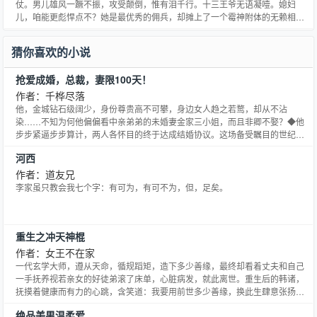
仗。男儿雄风一蹶不振，攻受颠倒，惟有泪千行。十三王爷无语凝噎。媳妇
儿，咱能更彪悍点不？她是最优秀的佣兵，却摊上了一个霉神附体的无赖相
公。过桥桥断，进山山崩，举国追杀，走路掉坑。万里逃亡腥风血雨，巾帼红
妆，无处话凄凉。十三王妃仰天长叹。王爷，咱能更坑爹点儿不？雁国内乱，
猜你喜欢的小说
她与他生死与共，踏过烽烟一统九州。经年后，他坐拥江山俯瞰京师，却
抢爱成婚，总裁，妻限100天！
作者：千桦尽落
他，金城钻石级阔少，身份尊贵高不可攀，身边女人趋之若鹜，却从不沾
染……不知为何他偏偏看中亲弟弟的未婚妻金家三小姐，而且非卿不娶？◆他
步步紧逼步步算计，两人各怀目的终于达成结婚协议。这场备受瞩目的世纪
婚，人人皆说钟莛钰用情至深爱她成狂终得所愿。然情深背后几多阴谋？！都
河西
说金家三小姐冷漠无心。这冷漠背后几多情深？！金楚瑜说，柔弱的女人玩不
过钟莛钰！许多年后金楚瑜才知道，这个世界上谁都玩儿不过钟莛钰。◆当
作者：道友兄
李家虽只教会我七个字：有可为，有可不为，但，足矣。
重生之冲天神棍
作者：女王不在家
一代玄学大师，遵从天命，循规蹈矩，造下多少善缘，最终却看着丈夫和自己
一手抚养视若亲女的好徒弟滚了床单，心脏病发，就此离世。重生后的韩诸，
抚摸着健康而有力的心跳，含笑道：我要用前世多少善缘，换此生肆意张扬，
踏平四方。这是一个正就是通篇在讲：女主牛，女主牛，女主牛啊牛~~楠竹也
绝品美男温柔爱
挺牛的，不过楠竹也要在牛女主面前俯首帖耳。女主重生前是晋江文学城作