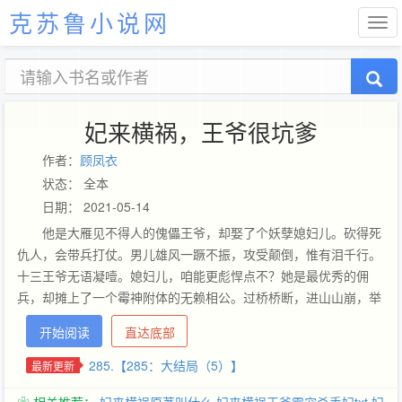
克苏鲁小说网
妃来横祸，王爷很坑爹
作者：
顾凤衣
状态： 全本
日期： 2021-05-14
他是大雁见不得人的傀儡王爷，却娶了个妖孽媳妇儿。砍得死
仇人，会带兵打仗。男儿雄风一蹶不振，攻受颠倒，惟有泪千行。
十三王爷无语凝噎。媳妇儿，咱能更彪悍点不？她是最优秀的佣
兵，却摊上了一个霉神附体的无赖相公。过桥桥断，进山山崩，举
国追杀，走路掉坑。万里逃亡腥风血雨，巾帼红妆，无处话凄凉。
开始阅读
直达底部
十三王妃仰天长叹。王爷，咱能更坑爹点儿不？雁国内乱，她与他
生死与共，踏过烽烟一统九州。经年后，他坐拥江山俯瞰京师，却
285.【285：大结局（5）】
最新更新
再也忆不起那张扬的笑容。于是月下肠断，一国帝君泣血哀嚎。