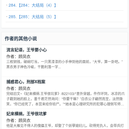
284.【284：大结局（4）】
285.【285：大结局（5）】
作者的其他小说
流言妃语，王爷要小心
作者：顾凤衣
三枚铜钱，破碗叮当，一只黑漆漆的小手伸到他的面前，“大爷，算一卦吧。”
黑衣男子神色冷峻，干脆利落一字...
捕惑君心，刑部X档案
作者：顾凤衣
完结旧文~《妃来横祸·王爷很坑爹》/822103/*意外穿越，仵作环饲，冰凉的爪
子戳到她的脸上，墨千君茫然询问：“你要干嘛？”白衣公子翩然而至，淡然微
笑，“你已经死了，本宫来给你验尸。”*她本是心理研究所的犯罪心理侧写师，
一朝穿越，镇国大将军嫡女死后诈尸，至此成为京中奇闻。他本是庆国备受宠
妃来横祸，王爷很坑爹
爱的六皇子，意外染疾，双眼皆瞎。皇帝一纸调令，皇子发配刑部，至此成为
宫中笑柄。她韬光养晦丑化容颜，频遭冷眼无人
作者：顾凤衣
他是大雁见不得人的傀儡王爷，却娶了个妖孽媳妇儿。砍得死仇人，会带兵打