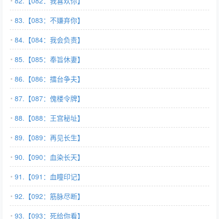
82.【082：我喜欢你】
83.【083：不嫌弃你】
84.【084：我会负责】
85.【085：奉旨休妻】
86.【086：擂台争夫】
87.【087：傀楼令牌】
88.【088：王宫秘址】
89.【089：再见长生】
90.【090：血染长天】
91.【091：血瞳印记】
92.【092：筋脉尽断】
93.【093：死给你看】