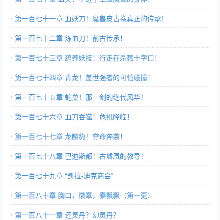
第一百七十一章 血妖刀！魔兽皮古卷真正的传承！
第一百七十二章 炼血刀！前古传承！
第一百七十三章 蕴养妖技！行走在杀戮十字口！
第一百七十四章 青龙！盖世强者的可怕碰撞！
第一百七十五章 蛇巢！那一剑的绝代风华！
第一百七十六章 血刀吞噬！危机降临！
第一百七十七章 龙麟豹！夺命奔袭！
第一百七十八章 巴迪斯都！古墟凰的教导！
第一百七十九章 “凯拉-迪克商会”
第一百八十章 胸口，徽章，秦飘飘（第一更）
第一百八十一章 还灵丹？幻灵丹？