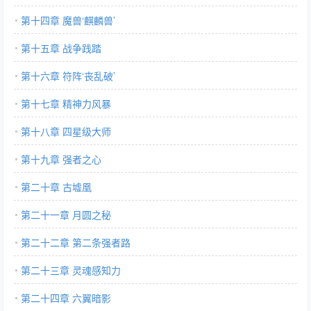
第十四章 魔兽‘麒麟兽’
第十五章 战争践踏
第十六章 符阵‘丧乱破’
第十七章 精神力风暴
第十八章 四星级大师
第十九章 强者之心
第二十章 古墟凰
第二十一章 月圆之秘
第二十二章 第二条强者路
第二十三章 灵魂感知力
第二十四章 六翼暗影