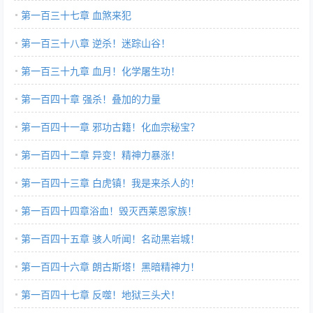
第一百三十七章 血煞来犯
第一百三十八章 逆杀！迷踪山谷！
第一百三十九章 血月！化学屠生功！
第一百四十章 强杀！叠加的力量
第一百四十一章 邪功古籍！化血宗秘宝？
第一百四十二章 异变！精神力暴涨！
第一百四十三章 白虎镇！我是来杀人的！
第一百四十四章浴血！毁灭西莱恩家族！
第一百四十五章 骇人听闻！名动黑岩城！
第一百四十六章 朗古斯塔！黑暗精神力！
第一百四十七章 反噬！地狱三头犬！