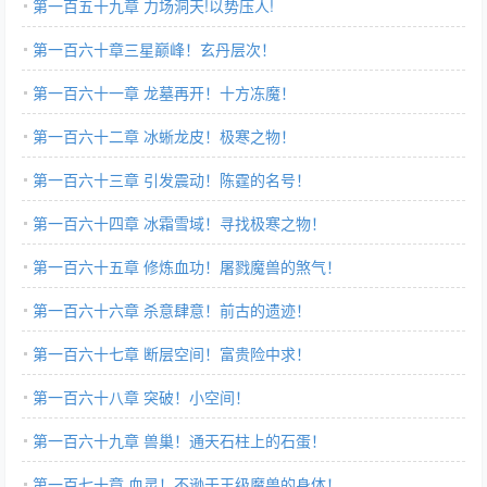
第一百五十九章 力场洞天!以势压人!
第一百六十章三星巅峰！玄丹层次！
第一百六十一章 龙墓再开！十方冻魔！
第一百六十二章 冰蜥龙皮！极寒之物！
第一百六十三章 引发震动！陈霆的名号！
第一百六十四章 冰霜雪域！寻找极寒之物！
第一百六十五章 修炼血功！屠戮魔兽的煞气！
第一百六十六章 杀意肆意！前古的遗迹！
第一百六十七章 断层空间！富贵险中求！
第一百六十八章 突破！小空间！
第一百六十九章 兽巢！通天石柱上的石蛋！
第一百七十章 血灵！不逊于王级魔兽的身体！