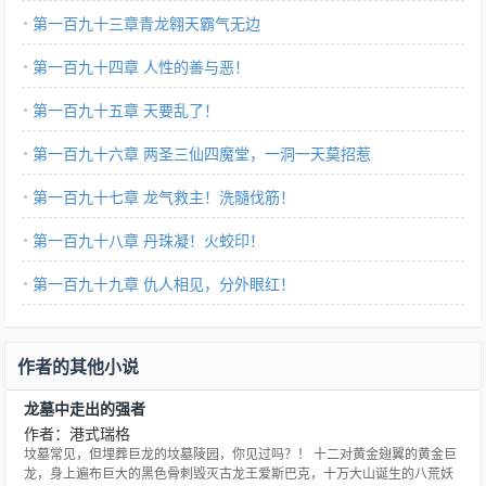
第一百九十三章青龙翱天霸气无边
第一百九十四章 人性的善与恶！
第一百九十五章 天要乱了！
第一百九十六章 两圣三仙四魔堂，一洞一天莫招惹
第一百九十七章 龙气救主！洗髓伐筋！
第一百九十八章 丹珠凝！火蛟印！
第一百九十九章 仇人相见，分外眼红！
作者的其他小说
龙墓中走出的强者
作者：港式瑞格
坟墓常见，但埋葬巨龙的坟墓陵园，你见过吗？！ 十二对黄金翅翼的黄金巨
龙，身上遍布巨大的黑色骨刺毁灭古龙王爱斯巴克，十万大山诞生的八荒妖