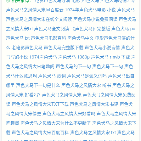
❀ 相关推荐：
电影声色犬马导演
电影 声色犬马
声色犬马剧情介绍
声色犬马之风情大宋txt百度云
1974年声色犬马电影
小说 声色犬马
声色犬马之风情大宋在线全文阅读
声色犬马小说免费阅读
声色犬马
之风情大宋txt
声色犬马全文阅读
《声色犬马》完整版
声色犬马 po
声色犬马 txt
声色犬马电影百科
声色犬马中文
电影声色犬马演的什
么
老电影声色犬马
声色犬马完整版下载
声色犬马小说言情
声色犬
马写的小说
1974声色犬马
声色犬马 1080p
声色犬马 rmvb 下载
声
色犬马之风情大宋笔趣阁
声色犬马的下一句
声色犬马下一句
声色
犬马什么意思啊
声色犬马 歌词
声色犬马是褒义词吗
声色犬马出自
哪里
声色犬马下一句是什么
声色犬马之风情大宋 听书
声色犬马之
风情大宋 好看吗?
声色犬马之风情大宋
声色犬马之风情大宋免费阅
读
声色犬马之风情大宋TXT下载
声色犬马之风情大宋书评
声色犬
马之风情大宋停更
声色犬马之风情大宋好看吗
声色犬马之风情大宋
笔趣阁
声色犬马之风情大宋为什么不更新了
声色犬马之风情大宋下
载
声色犬马之风情大宋百度百科
声色犬马之风情大宋 txt
声色犬马