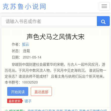
克苏鲁小说网
声色犬马之风情大宋
作者：
狐云
状态： 连载
日期： 2021-05-14
穿越到中国封建社会最繁华的宋朝，与古人一起吟风叹月，游
历花丛。于风月中数风流人物，于风月中见史海钩沉。 谁说玩物一
定丧志？谁说纨绔不能成材？ 且看主角与纨绔们玩出个新天地来。
本书群号：10032520
开始阅读
直达底部
锲子
最新更新