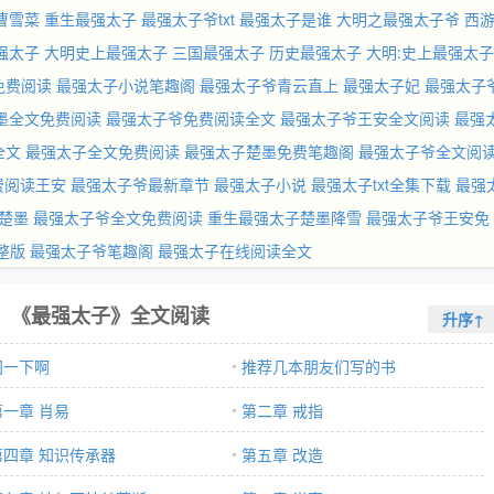
曹雪菜
重生最强太子
最强太子爷txt
最强太子是谁
大明之最强太子爷
西
强太子
大明史上最强太子
三国最强太子
历史最强太子
大明:史上最强太子
免费阅读
最强太子小说笔趣阁
最强太子爷青云直上
最强太子妃
最强太子
墨全文免费阅读
最强太子爷免费阅读全文
最强太子爷王安全文阅读
最强
全文
最强太子全文免费阅读
最强太子楚墨免费笔趣阁
最强太子爷全文阅
费阅读王安
最强太子爷最新章节
最强太子小说
最强太子txt全集下载
最强
楚墨
最强太子爷全文免费阅读
重生最强太子楚墨降雪
最强太子爷王安免
整版
最强太子爷笔趣阁
最强太子在线阅读全文
《最强太子》全文阅读
升序↑
问一下啊
推荐几本朋友们写的书
第一章 肖易
第二章 戒指
第四章 知识传承器
第五章 改造