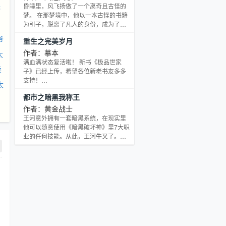
李景然“逃往”蓉城，暂避风头，就在这
昏睡里，风飞扬做了一个离奇且古怪的
游
里，一次偶然的机会，他救下了一对“古
梦。 在那梦境中，他以一本古怪的书籍
怪”的兄妹，兄妹为了感激他的救命之
为引子，脱离了凡人的身份，成为了一
恩，送了他一个“神秘的礼物”。这个礼物
名神祗。他梦见自己任意穿梭在广阔晶
爷
重生之完美岁月
到底是什么呢？又能让李景然的人生发
壁间，将自身的荣光播散在下物质界诸
生怎样的转折？敬
多位面，以此来获得信仰，收纳信徒，
作者：摹本
太
积累力量，再在上物质界上开疆扩土，
满血满状态复活啦！ 新书《极品世家
读
征战四方…… 这个梦作了许久……就在
子》已经上传，希望各位新老书友多多
他将要与最后的敌人分出胜负时，他醒
支持！
太
了过来。 然后他赫然发现，那个梦就是
——————————————————————
都市之暗黑我称王
现实！ －－－－－－－－ 这是一个混合
陈泽回到了读初三的那一年，那浅浅淡
了多种元素，为了
淡、宛如撞击后又各自散去的浪花般的
作者：黄金战士
回忆，忽然间变得汹涌澎湃。 曾经与自
王河意外拥有一套暗黑系统，在现实里
己擦肩而过的红颜、那些在回忆里可望
他可以随意使用《暗黑破坏神》里7大职
而不可及的身影，都开始对自己回眸盈
业的任何技能。从此，王河牛叉了。野
盈一笑，暗暗地叫人欣喜。 面对那错过
蛮人，让王河横行世界格斗场。圣骑
了的初心，如何重拾遗憾，陈泽的前世
士，让王河成为最出色的球场指挥官。
今生，就如同烤熟的鸭子和浴火的凤凰
法师，让王河成为比刘谦还牛逼的魔法
之
师。刺客，让王河成为贪官污吏噩梦！
死灵法师，让王河成为地下之王。德鲁
伊，让王河成为最佳间谍。亚马逊战
士，让王河勇夺奥运冠军。一切因“暗黑”
而始！王河的爽快人生从此开始！黄书
书盟（1）：744238