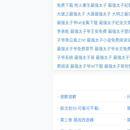
免费下载
枪火重生最强太子
最强太子妃
大唐之最强太子
大唐最强太子
大明之最
最强太子爷txt全集下载
最强太子妃全文
李承乾
最强太子爷王安免费
最强太子楚
子爷青云直上txt
最强太子小说免费阅读
最强太子爷免费章节
最强太子爷全文免
子爷系统
最强太子哥
最强太子
最强太子
费阅读
最强太子爷txt下载
最强太子哥完
道歉道歉
层次划分(可看可不看)
第三卷 基因改造器