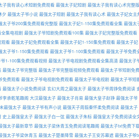
太子我有读心术短剧免费观看
最强太子妃短剧
最强太子我有读心术完整
林夕
最强太子爷小说
最强太子短剧
最强太子我有读心术
最强太子妃女主
强太子爷200集免费观看完整版
最强太子妃1-150集免费观看全集
最强太
看全集电视剧
最强太子爷短剧免费观看100集
最强太子妃完整版免费观看
费观看
最强太子妃免费观看全集
最强太子妃1-150集免费观看
最强太子妃
强太子爷1-150集免费观看
最强太子爷1-100集免费观看
最强太子爷免费
爷1-100集免费观看视频
最强太子爷电视剧免费观看全集高清
最强太子
集
最强太子爷完整版
最强太子爷完整版视频免费观看
最强太子爷短剧免
爷免费观看
最强太子爷电视剧免费观看
最强太子爷电视剧
最强太子爷短
看
最强太子小说免费阅读
玄幻大周之最强太子
最强太子爷周铮免费阅读
爷李承乾笔趣阁
大汉最强太子
最强太子肖易
最强大皇子赵铮
最强太子爷
末最强太子
最强太子爷有声小说
最强天子周翦秦怀柔免费阅读
最强太子
窗
史上最强皇太子
最强太子白一弦
最强太子朱标
最强皇太子免费阅读全
最强太子最新章节
最强太子梁休青玉免费阅读笔趣阁
最强太子txt免费下
最强太子爷梁休青玉
最强太子楚墨降雪
最强太子王安苏幕遮
最强太子爷tx