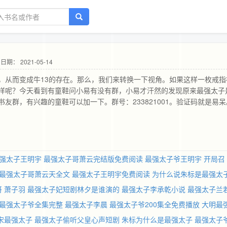
日期： 2021-05-14
，从而变成牛13的存在。那么，我们来转换一下视角。如果这样一枚戒指
样呢？今天看到有童鞋问小易有没有群，小易才汗然的发现原来最强太子
友群，有兴趣的童鞋可以加一下。群号：233821001。验证码就是易呆
强太子王明宇
最强太子哥萧云完结版免费阅读
最强太子爷王明宇
开局召
最强太子哥萧云天全文
最强太子王明宇免费阅读
为什么说朱标是最强太
 萧子羽
最强太子妃短剧林夕是谁演的
最强太子李承乾小说
最强太子兰
最强太子爷全集完整
最强太子李晨
最强太子爷200集全免费播放
大明最
宋最强太子
最强太子偷听父皇心声短剧
朱标为什么是最强太子
最强太子