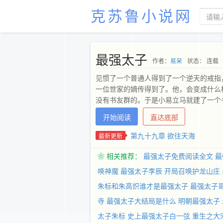
克苏鲁小说网
最强太子
作者：
易呆
状态： 连载
见惯了一个普通人得到了一个逆天的戒指
一位世家的嫡传得到了。他，会变成什么
没有书友群的。于是小易立马就建了一个书
开始阅读
直达底部
第九十九章 欲往天海
最新更新
❀ 相关推荐：
最强太子免费阅读全文
最
唤神魔
最强太子李辰
开局召唤护龙山庄
朱标和朱高炽谁才是最强太子
最强太子哥
寺
最强太子大结局是什么
明朝最强太子
太子朱标
史上最强太子白一弦
重生之大