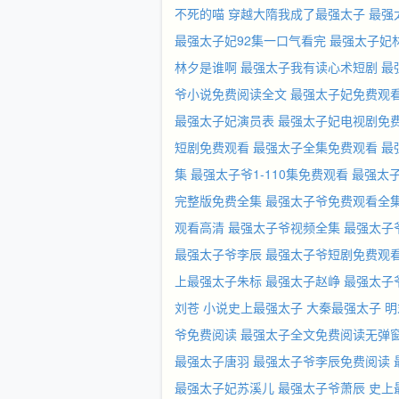
不死的喵
穿越大隋我成了最强太子
最强
最强太子妃92集一口气看完
最强太子妃
林夕是谁啊
最强太子我有读心术短剧
最
爷小说免费阅读全文
最强太子妃免费观
最强太子妃演员表
最强太子妃电视剧免
短剧免费观看
最强太子全集免费观看
最
集
最强太子爷1-110集免费观看
最强太子
完整版免费全集
最强太子爷免费观看全
观看高清
最强太子爷视频全集
最强太子
最强太子爷李辰
最强太子爷短剧免费观
上最强太子朱标
最强太子赵峥
最强太子
刘苍
小说史上最强太子
大秦最强太子
明
爷免费阅读
最强太子全文免费阅读无弹
最强太子唐羽
最强太子爷李辰免费阅读
最强太子妃苏溪儿
最强太子爷萧辰
史上