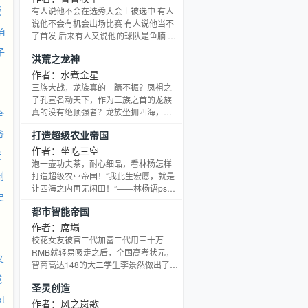
人。远坂。 Saber：哎？ Archer：……
版
有人说他不会在选秀大会上被选中 有人
你可以扑到我身上抱着我哭啊，他们不
说他不会有机会出场比赛 有人说他当不
角
会说什么的。Archer。 士郎现在对上帝
了首发 后来有人又说他的球队是鱼腩 他
发誓，他真想掐死眼前这个女人。 叫我
不是一个领袖 他们进不了季后赛 他们过
子
洪荒之龙神
葛力姆……喂喂，冷静冷静
不了首轮 有人说中国人永远不行 有人
说，有人说，有人说 尽管说去好了 而他
作者：水煮金星
会奋斗不息 WE BELIEVE！ 王牌归来，
三族大战，龙族真的一蹶不振？凤祖之
谁与争锋 这是一本很爽又不会太爽的篮
子孔宣名动天下，作为三族之首的龙族
球文，就这样
真的没有绝顶强者？龙族坐拥四海，实
全
力却是弱小无比，偌大的海域竟没有强
爷
打造超级农业帝国
者占领？洪荒亿万年，所谓的天使，众
神到底从何而来？一只菱龙，如何在洪
作者：坐吃三空
费
荒演绎自己的传奇？空间法则，时间法
泡一壶功夫茶，耐心细品，看林杨怎样
则，先天至宝，都有。兄弟，徒弟，师
剧
打造超级农业帝国！“我此生宏愿，就是
尊，也都有。逆天，顺天，只看心情！
让四海之内再无闲田！”——林杨语ps：
史
本书VIP群：166215360
都市智能帝国
作者：席塌
校花女友被官二代加富二代用三十万
RMB就轻易吸走之后，全国高考状元，
文
智商高达148的大二学生李景然做出了一
个大胆决定，那就是——马无夜草不
载
圣灵创造
肥，人无横财不富，不走寻常路！在用
t
非常手段取得了第一笔启动资金之后，
作者：风之岚歌