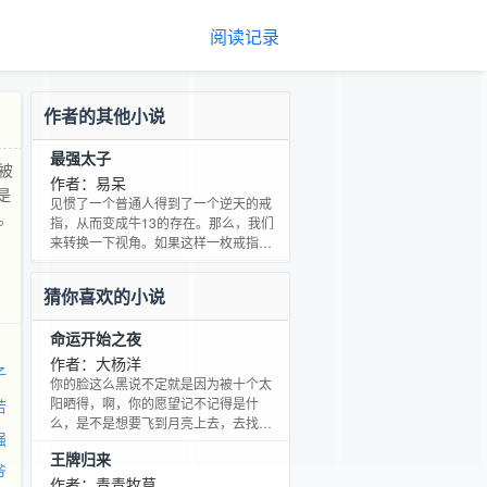
阅读记录
作者的其他小说
最强太子
被
作者：易呆
是
见惯了一个普通人得到了一个逆天的戒
。
指，从而变成牛13的存在。那么，我们
来转换一下视角。如果这样一枚戒指被
一位世家的嫡传得到了。他，会变成什
么样呢？今天看到有童鞋问小易有没有
猜你喜欢的小说
群，小易才汗然的发现原来最强太子是
没有书友群的。于是小易立马就建了一
命运开始之夜
个书友群，有兴趣的童鞋可以加一下。
群号：233821001。验证码就是易呆。
作者：大杨洋
子
你的脸这么黑说不定就是因为被十个太
阳晒得，啊，你的愿望记不记得是什
若
么，是不是想要飞到月亮上去，去找你
强
的老婆啊。远坂 啊？Archer。 我去杀个
王牌归来
人。远坂。 熊肉、熊肉、熊肉……胸
爷
肉、胸肉、胸肉…… 对吧，他的母亲大
作者：青青牧草