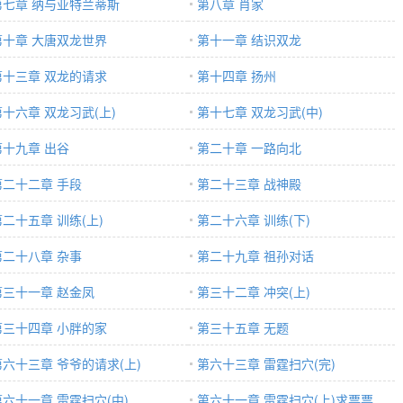
第七章 纳与亚特兰蒂斯
第八章 肖家
第十章 大唐双龙世界
第十一章 结识双龙
第十三章 双龙的请求
第十四章 扬州
第十六章 双龙习武(上)
第十七章 双龙习武(中)
第十九章 出谷
第二十章 一路向北
第二十二章 手段
第二十三章 战神殿
第二十五章 训练(上)
第二十六章 训练(下)
第二十八章 杂事
第二十九章 祖孙对话
第三十一章 赵金凤
第三十二章 冲突(上)
第三十四章 小胖的家
第三十五章 无题
第六十三章 爷爷的请求(上)
第六十三章 雷霆扫穴(完)
第六十一章 雷霆扫穴(中)
第六十一章 雷霆扫穴(上)求票票