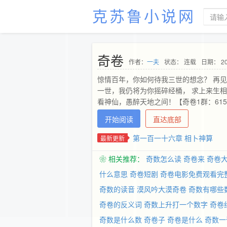
克苏鲁小说网
奇卷
作者：
一夫
状态： 连载
日期： 20
惊情百年，你如何待我三世的想念？ 再见， 
一世，我仍将为你摇碎经桶， 求上来生相
看神仙，愚醉天地之间！【奇卷1群：6156
开始阅读
直达底部
第一百一十六章 相卜神算
最新更新
❀ 相关推荐：
奇数怎么读
奇卷来
奇卷
什么意思
奇卷短剧
奇卷电影免费观看完
奇数的读音
漠风吟大漠奇卷
奇数有哪些
奇卷的反义词
奇数上升打一个数字
奇卷
奇数是什么数
奇卷子
奇卷是什么
奇数一