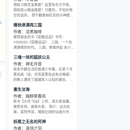
之外的战斗力强悍的地方军阀部队之一”
想练习葵花宝典麽？这里有东方不败。
这就是川军。1937年9月川军30万人出
想练就火眼金睛麽？只要你，不怕孙悟
川抗战，参加了淞沪会战、南京保卫
空的追杀。 想干翻奥林匹克的众神麽？
战、太原会战（忻口会战）、徐州会战
只要你有那个实力。 这里没有什么不可
么
痛快淋漓闯三国
等一系列抗战初期的大会战。川军以他
能，只有你想想不出。在这里，拥有无
的强悍成为当时
限的人生。彪悍的世界，无需多做解
作者：涩黑咖啡
释，只要你活在这里，就充满了神奇。
推荐朋友的书《官路迢迢》书号：
。。。。。 QQ超级群1：189781051
1030033《官路迢迢》 . 三国，一个充
满激情的时代。 三国，群雄并起 本小说
描写的是一个穿越回三国的青年进行种
三魂一体的狐妖公主
田、拼杀的故事。 与智者、猛将博智、
博力，情节超爽。
作者：神无月音
原本平静生活的普通少年薰，在某个月
黑风高（误，月亮是黑色这有点难度）
的晚上遇到了超越常人认知的袭击，从
此觉醒了妖怪的本质。 ——于是被他当
重生法海
做生命一般珍视的平静生活渐渐远去
了。 既然做不了一个人类的话，那就乖
作者：独醉笑春风
乖当一个妖怪吧！话说……还真是不错
新书【大世飞仙】上传，请大家收藏，
呢，原来自己的老妈是妖怪中的妖怪，
推荐支持，谢谢大家。 简介：远古妖
被尊为妖怪之王的存在啊！那么，自己
兽，蛮荒传说，瑰丽壮阔的仙道大世界
不就会成为新一代的妖王吗（大误，当
风起云涌，无数的天才武者，绝顶道士
妖尾之无名的死神
妖王那么简单的话就没戏看了）？说不
惊艳出世，无数的无上佛陀，盖世金刚
定还可以建立一个庞大的后
行走八方，更有无数的圣斗士，神秘法
作者：清翎之羽