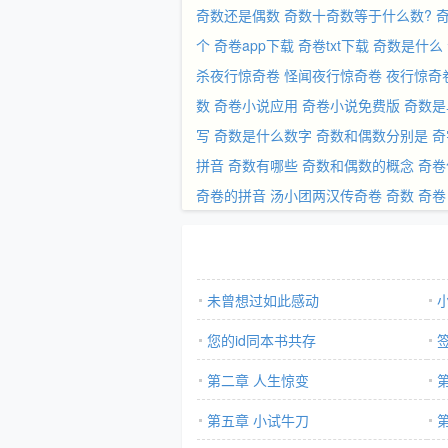
奇数还是偶数
奇数十奇数等于什么数?
个
奇卷app下载
奇卷txt下载
奇数是什么
杀夜行惊奇卷
怪闻夜行惊奇卷
夜行惊奇
数
奇卷小说应用
奇卷小说免费版
奇数是
写
奇数是什么数字
奇数和偶数分别是
奇
拼音
奇数有哪些
奇数和偶数的概念
奇卷
奇卷的拼音
汤小团两汉传奇卷
奇数
奇卷
未曾想过如此感动
您的id同本书共存
些
第二章 人生惊变
第五章 小试牛刀