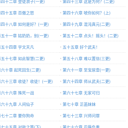
第四十二章 登徒浪子(一更)
第四十三章 这是为何？(二更)
第四十五章 百傲之怒
第四十六章 唬你如何？(上)
第四十八章 如何是好？(一更)
第四十九章 混沌真元(二更)
第五十一章 姑奶奶，别(一更)
第五十二章 点头！摇头！(二更)
第五十四章 宇文天凡
五十五章 好个武夫！
第五十七章 如此智慧(二更)
第五十八章 难以置信(三更)
第六十章 起死回生(二更)
第六十一章 至宝尿壶(一更)
第六十三章 收徒？收徒！(一更)
第六十四章 师从武夫(二更)
第六十六章 殊死一战
第六十七章 无家可归
第六十九章 人间仙子
第七十章 芷菡妹妹
第七十二章 要你狗命
第七十三章 兴师问罪
第七十五章 对敌之策(下)
第七十六章 忍辱负重