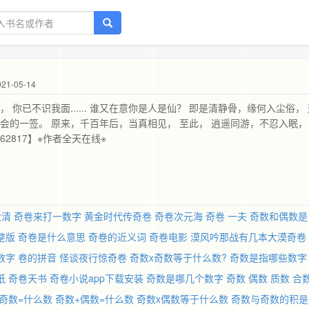
21-05-14
你已不识我面...... 谁又在意你是人是仙？ 即是清静骨，缘何入尘俗， 
会的一签。 原来，千百年后，当真相见， 至此， 逍遥同游，不忍入眠，
2817】※作者全天在线※
大清
奇卷来打一数字
黄金时代传奇卷
奇卷次元海
奇卷 一夫
奇数和偶数是
整版
奇卷是什么意思
奇卷的近义词
奇卷电影
漠风吟那战有几本大漠奇卷
数字
卷的拼音
怪谈夜行惊奇卷
奇数x奇数等于什么数?
奇数是指哪些数字
纸
奇卷天书
奇卷小说app下载安装
奇数是哪几个数字
奇数 偶数 质数 合
奇数=什么数
奇数+偶数=什么数
奇数x偶数等于什么数
奇数与奇数的积是