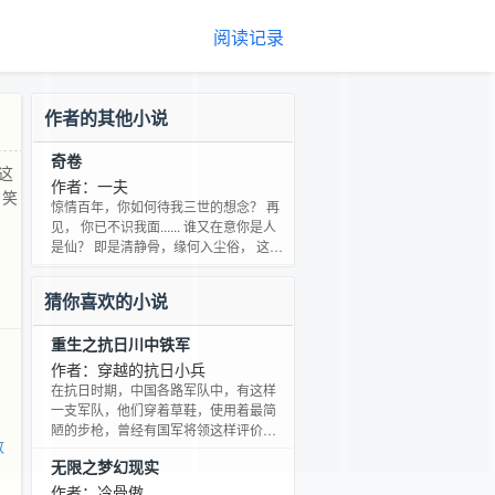
阅读记录
作者的其他小说
奇卷
这
作者：一夫
 笑
惊情百年，你如何待我三世的想念？ 再
见， 你已不识我面...... 谁又在意你是人
是仙？ 即是清静骨，缘何入尘俗， 这一
世，我仍将为你摇碎经桶， 求上来生相
会的一签。 原来，千百年后，当真相
猜你喜欢的小说
见， 至此， 逍遥同游，不忍入眠， 笑看
神仙，愚醉天地之间！【奇卷1群：
重生之抗日川中铁军
61562817】※作者全天在线※
作者：穿越的抗日小兵
在抗日时期，中国各路军队中，有这样
一支军队，他们穿着草鞋，使用着最简
陋的步枪，曾经有国军将领这样评价他
数
们，“这是一支叫花子军队”。但他们的对
无限之梦幻现实
手－－日本军队这样评价他们，“这支穿
着草鞋的军队，战斗力很强，是中央军
作者：冷骨傲