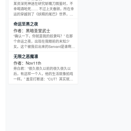
师，赶尸人，养蛊者浮沉隐现，这个世
某资深死神迷在研究斩魄刀图鉴时，不
界终将要百花齐放，竞相争艳，谁将成
幸喝酒呛死…… 不过上天眷顾，所在幸
为大世中的唯一真神。
运的穿越到了《妖精的尾巴》世界，重
生在了一个大陆货的普通魔法剑士的身
命运至黑之夜
体中！ 与艾尔撒相似的换装魔法！不过
与艾尔撒的“骑士”所不同的是，他进行换
作者：黑暗圣堂武士
装的武器——竟然全都是死神中的斩魄
“确认一下，你就是我的奴隶吗？” 在那
刀！！ 你说，他能在这妖尾的世界中牛
个命运之夜，出现在我眼前的未知少
X起来么？ “不牛X不行啊……”某宅厚颜
女。这个被我召出来的Servant是谁啊？
无耻的说道，“咱总不能荒废了那些个斩
这家伙根本就是个恶魔啊！ 风之祝福
无限之恶魔凛
魄刀吧？” 书群『伴奏』：36367163
——英灵啊，希望你有一份不悔的爱
情！ 吾名，写作“卫宫士郎”读作“废物”。
作者：Nov11th
在最后一战，无能的我迎来了大家全部
旁白君：“很久很久以前的很久很久以
死去的结局。仅仅所剩下的那么一点点
后，有这样一个人，他的生活就像拍戏
的灵魂残渣得到了重回二十日前的机
一样。” 盖亚打断道：“CUT！其实就是
会。 正义使者无法拯救所有人，只能拯
在拍戏，不需要用‘像’。” 旁白君：“好
救他所想要拯救的人。 我希望可以拯救
吧，重来。……在一个距离遥远的火星
大家，
非常遥远的星球上，有这样一个人。他
的生活就是在拍戏……”这时候，“咔嚓”
灯光一黑。观众：“主角终于要出场了
吗？” “bong！”一声闷响响起。观众不
解：“这是什么？声音特效吗？” “嘭”灯又
亮了，主角君站在台前，衣服上