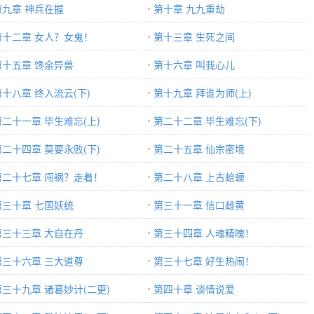
第九章 神兵在握
第十章 九九重劫
第十二章 女人？女鬼！
第十三章 生死之间
第十五章 馋余异兽
第十六章 叫我心儿
第十八章 终入流云(下)
第十九章 拜谁为师(上)
第二十一章 毕生难忘(上)
第二十二章 毕生难忘(下)
第二十四章 莫要永败(下)
第二十五章 仙宗密境
第二十七章 闯祸？走着！
第二十八章 上古蛤蟆
第三十章 七国妖统
第三十一章 信口雌黄
第三十三章 大自在丹
第三十四章 人魂精魄！
第三十六章 三大道尊
第三十七章 好生热闹！
第三十九章 诸葛妙计(二更)
第四十章 谈情说爱