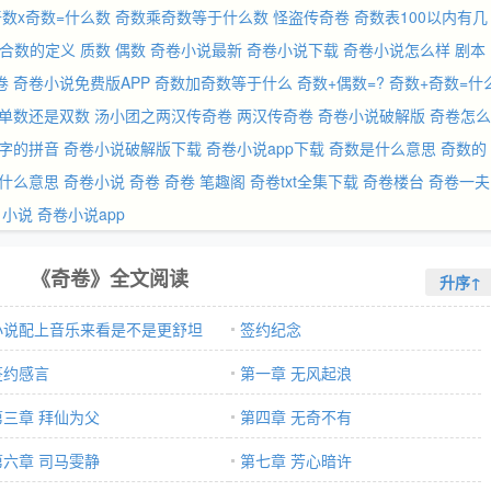
奇数x奇数=什么数
奇数乘奇数等于什么数
怪盗传奇卷
奇数表100以内有几
合数的定义
质数
偶数
奇卷小说最新
奇卷小说下载
奇卷小说怎么样
剧本
卷
奇卷小说免费版APP
奇数加奇数等于什么
奇数+偶数=?
奇数+奇数=什
单数还是双数
汤小团之两汉传奇卷
两汉传奇卷
奇卷小说破解版
奇卷怎么
字的拼音
奇卷小说破解版下载
奇卷小说app下载
奇数是什么意思
奇数的
什么意思
奇卷小说
奇卷
奇卷 笔趣阁
奇卷txt全集下载
奇卷楼台
奇卷一夫
 小说
奇卷小说app
《奇卷》全文阅读
升序↑
小说配上音乐来看是不是更舒坦
签约纪念
？
签约感言
第一章 无风起浪
第三章 拜仙为父
第四章 无奇不有
第六章 司马雯静
第七章 芳心暗许