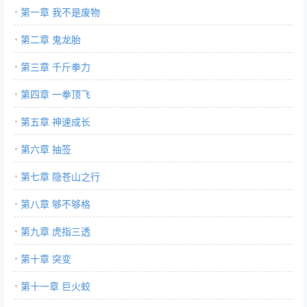
第一章 我不是废物
第二章 鬼龙胎
第三章 千斤拳力
第四章 一拳顶飞
第五章 神速成长
第六章 抽签
第七章 隐苍山之行
第八章 够不够格
第九章 虎指三透
第十章 突变
第十一章 巨火蛟