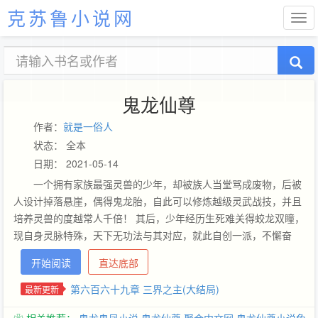
克苏鲁小说网
鬼龙仙尊
作者：
就是一俗人
状态： 全本
日期： 2021-05-14
一个拥有家族最强灵兽的少年，却被族人当堂骂成废物，后被
人设计掉落悬崖，偶得鬼龙胎，自此可以修炼越级灵武战技，并且
培养灵兽的度越常人千倍！ 其后，少年经历生死难关得蛟龙双瞳，
现自身灵脉特殊，天下无功法与其对应，就此自创一派，不懈奋
斗，最终成为世间至强之人。在这个一切以实力至上的灵修世界之
开始阅读
直达底部
中，他以心中之道，平尽一切所见不平之事，就算为此惹遍至强门
派，也绝不违背自身道义！ 读者群号：135863273 ，本文剧情起
第六百六十九章 三界之主(大结局)
最新更新
伏跌宕，紧凑精彩，希望读者大大们喜欢。