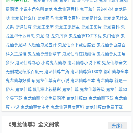
❀ 相关推荐：
鬼龙鬼凤小说
鬼龙仙尊 聚合中文网
鬼龙仙尊小说免
费阅读
小说主角名叫鬼龙
鬼龙仙尊百科
鬼王和仙尊的小说
鬼龙是
啥
鬼龙长什么样
鬼龙强吗
鬼龙百度百科
鬼龙是什么
鬼龙鬼凤什么
关系
鬼道仙尊
鬼龙王来历
鬼龙王鬼麒主
鬼龙王图片
鬼龙百科
鬼
龙圣母什么意思
鬼龙 修
龙鬼丹尊
鬼龙仙尊TXT下载
鬼门仙尊
鬼
龙仙尊龙煞
人魔仙鬼龙五开
鬼龙仙尊下载百度云
鬼龙仙尊百度百
科女主是谁
鬼龙仙尊最新章节
鬼龙仙尊在线阅读
鬼龙仙尊女主角
多少
鬼龙仙尊春心
小说鬼龙仙尊
鬼龙仙尊小说下载
鬼龙仙尊全文
无删减完结版百度云
鬼龙仙尊主角
鬼龙仙尊第180章
都市仙尊全本
鬼龙仙尊好看吗
鬼龙仙尊有声小说
鬼龙仙尊全本
鬼龙仙尊 就是一
俗人
鬼龙仙尊哪几章比较精彩
鬼龙仙尊
鬼龙仙尊等级
鬼龙仙尊txt
全集下载
鬼龙仙尊全文免费阅读
鬼龙仙尊txt
鬼龙仙尊下载
鬼龙仙
尊 小说
鬼龙仙尊女主角
鬼龙仙尊百度百科
鬼龙仙尊txt免费下载
《鬼龙仙尊》全文阅读
升序↑