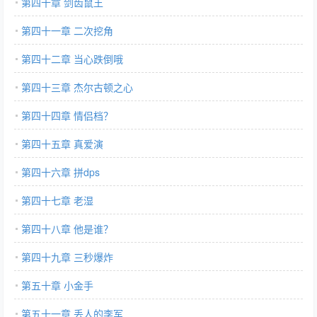
第四十章 剑齿鼠王
第四十一章 二次挖角
第四十二章 当心跌倒哦
第四十三章 杰尔古顿之心
第四十四章 情侣档？
第四十五章 真爱演
第四十六章 拼dps
第四十七章 老湿
第四十八章 他是谁？
第四十九章 三秒爆炸
第五十章 小金手
第五十一章 丢人的李军