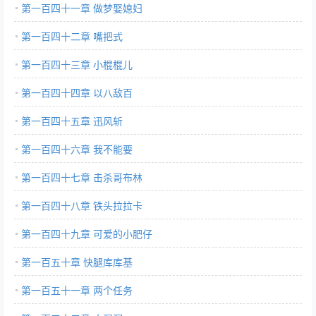
第一百四十一章 做梦娶媳妇
第一百四十二章 嘴把式
第一百四十三章 小棍棍儿
第一百四十四章 以八敌百
第一百四十五章 迅风斩
第一百四十六章 我不能要
第一百四十七章 击杀哥布林
第一百四十八章 铁头拉拉卡
第一百四十九章 可爱的小肥仔
第一百五十章 快腿库库基
第一百五十一章 两个任务