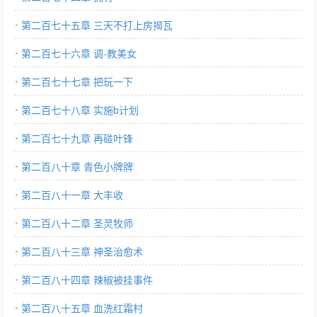
第二百七十五章 三天不打上房揭瓦
第二百七十六章 调-教美女
第二百七十七章 把玩一下
第二百七十八章 实施b计划
第二百七十九章 再碰叶锋
第二百八十章 青色小牌牌
第二百八十一章 大丰收
第二百八十二章 圣灵牧师
第二百八十三章 神圣治愈术
第二百八十四章 辣椒被挂事件
第二百八十五章 血洗红霜村