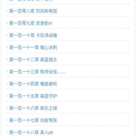
第一百零八章 烈风斩再现
第一百零九章 贪食蛇ol
第一百一十章 卡拉泽战锤
第一百一十一章 锥心冰刺
第一百一十二章 森蓝城主
第一百一十三章 牧师全挂……
第一百一十四章 嘴唇被咬
第一百一十五章 森蓝守护
第一百一十六章 极乐之镜
第一百一十七章 剑拔弩张
第一百一十八章 真人pk