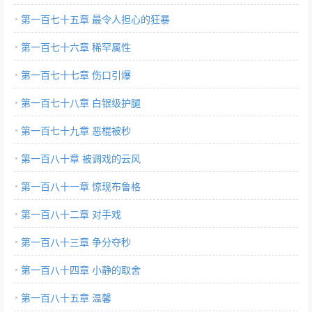
第一百七十五章 最令人担心的狂暴
第一百七十六章 稀罕属性
第一百七十七章 伤口引爆
第一百七十八章 白银级护腿
第一百七十九章 恶棍被秒
第一百八十章 被调戏的云风
第一百八十一章 惊现布鲁格
第一百八十二章 对手戏
第一百八十三章 争分夺秒
第一百八十四章 小静的取舍
第一百八十五章 温馨