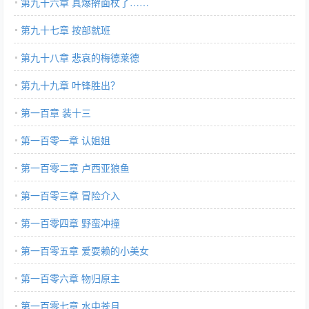
第九十六章 真爆擀面杖了……
第九十七章 按部就班
第九十八章 悲哀的梅德莱德
第九十九章 叶锋胜出？
第一百章 装十三
第一百零一章 认姐姐
第一百零二章 卢西亚狼鱼
第一百零三章 冒险介入
第一百零四章 野蛮冲撞
第一百零五章 爱耍赖的小美女
第一百零六章 物归原主
第一百零七章 水中苍月