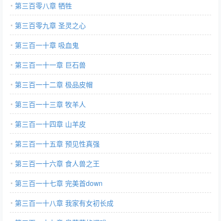
第三百零八章 牺牲
第三百零九章 圣灵之心
第三百一十章 吸血鬼
第三百一十一章 巨石兽
第三百一十二章 极品皮帽
第三百一十三章 牧羊人
第三百一十四章 山羊皮
第三百一十五章 预见性真强
第三百一十六章 食人兽之王
第三百一十七章 完美首down
第三百一十八章 我家有女初长成