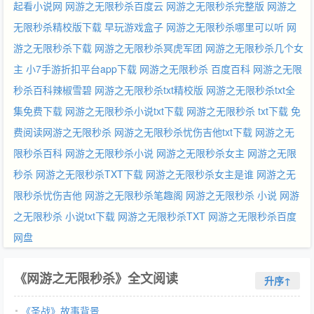
起看小说网
网游之无限秒杀百度云
网游之无限秒杀完整版
网游之
无限秒杀精校版下载
早玩游戏盒子
网游之无限秒杀哪里可以听
网
游之无限秒杀下载
网游之无限秒杀冥虎军团
网游之无限秒杀几个女
主
小7手游折扣平台app下载
网游之无限秒杀 百度百科
网游之无限
秒杀百科辣椒雪碧
网游之无限秒杀txt精校版
网游之无限秒杀txt全
集免费下载
网游之无限秒杀小说txt下载
网游之无限秒杀 txt下载
免
费阅读网游之无限秒杀
网游之无限秒杀忧伤吉他txt下载
网游之无
限秒杀百科
网游之无限秒杀小说
网游之无限秒杀女主
网游之无限
秒杀
网游之无限秒杀TXT下载
网游之无限秒杀女主是谁
网游之无
限秒杀忧伤吉他
网游之无限秒杀笔趣阁
网游之无限秒杀 小说
网游
之无限秒杀 小说txt下载
网游之无限秒杀TXT
网游之无限秒杀百度
网盘
《网游之无限秒杀》全文阅读
升序↑
《圣战》故事背景