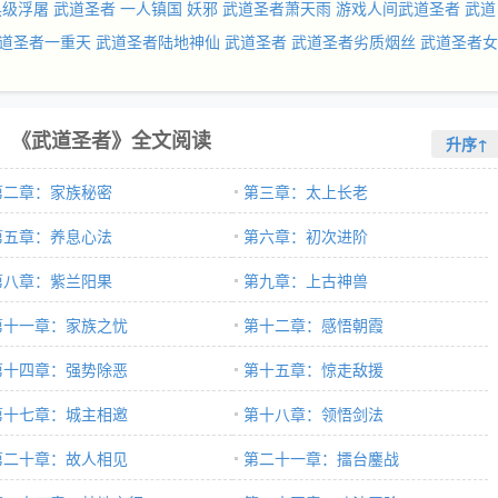
黑级浮屠
武道圣者 一人镇国 妖邪
武道圣者萧天雨
游戏人间武道圣者
武道
道圣者一重天
武道圣者陆地神仙
武道圣者
武道圣者劣质烟丝
武道圣者女
《武道圣者》全文阅读
升序↑
第二章：家族秘密
第三章：太上长老
第五章：养息心法
第六章：初次进阶
第八章：紫兰阳果
第九章：上古神兽
第十一章：家族之忧
第十二章：感悟朝霞
第十四章：强势除恶
第十五章：惊走敌援
第十七章：城主相邀
第十八章：领悟剑法
第二十章：故人相见
第二十一章：擂台鏖战