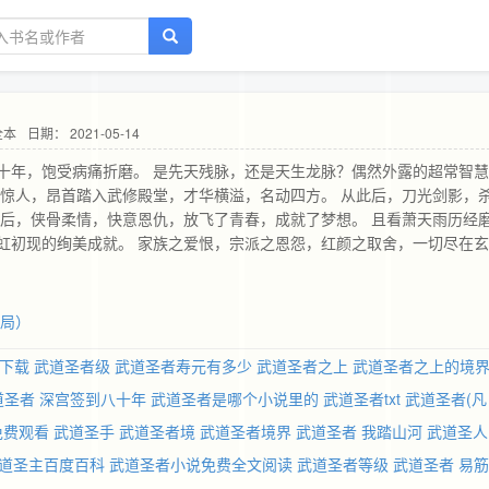
全本
日期： 2021-05-14
十年，饱受病痛折磨。 是先天残脉，还是天生龙脉？偶然外露的超常智
鸣惊人，昂首踏入武修殿堂，才华横溢，名动四方。 从此后，刀光剑影，
此后，侠骨柔情，快意恩仇，放飞了青春，成就了梦想。 且看萧天雨历经
虹初现的绚美成就。 家族之爱恨，宗派之恩怨，红颜之取舍，一切尽在
，缠绵的红尘爱恋，娓娓道来… 恰如黄昏后，槐树下，一杯淡茶，一支老
结局）
下载
武道圣者级
武道圣者寿元有多少
武道圣者之上
武道圣者之上的境
道圣者
深宫签到八十年
武道圣者是哪个小说里的
武道圣者txt
武道圣者(凡
免费观看
武道圣手
武道圣者境
武道圣者境界
武道圣者 我踏山河
武道圣人
道圣主百度百科
武道圣者小说免费全文阅读
武道圣者等级
武道圣者 易筋