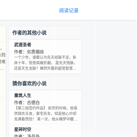
阅读记录
作者的其他小说
武道圣者
慧，
作者：劣质烟丝
杀戮
一个少年，谁都认为先天经脉不足，卧
磨难
床十年，饱受病痛折磨。 是先天残脉，
玄幻
还是天生龙脉？偶然外露的超常智慧，
挽救了少年。 从此后，他埋头苦修，一
烟。
鸣惊人，昂首踏入武修殿堂，才华横
猜你喜欢的小说
溢，名动四方。 从此后，刀光剑影，杀
戮纷争，血雨腥风，飞扬了壮志豪情。
重筑人生
从此后，侠骨柔情，快意恩仇，放飞了
青春，成就了梦想。 且看萧天雨历经磨
作者：古德白
界
难的成长，呕心沥血的成熟，风雨过
【第三组签约作品】 前世的时候，他虽
后，彩虹初现的绚美成就。 家族之爱
然锦衣玉食，豪宅名车，但是他心中却
恨，宗派之恩怨，红颜
充满着愤怨！ 某一次，他从睡梦中醒
来，惊喜的发现，他重生了！而且是处
星碎时空
于“文革”时期的少年时代！ 这个动乱
的、疯狂的时代造成了太多的灾难，然
作者：汤员外