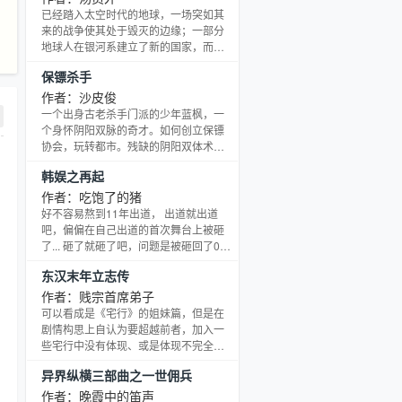
而，在一个重生者的眼中，却又有着太
已经踏入太空时代的地球，一场突如其
多的机会…… 【【【【本书已经签约，
来的战争使其处于毁灭的边缘；一部分
请放心收藏】】】】 书友给建了群，群
地球人在银河系建立了新的国家，而还
1号12304414， 群2号18653900，欢迎
有少部分人在地球上与自然灾害，变异
保镖杀手
加入！
的野兽做着殊死争斗；在这块近乎废墟
的土地上，王天经过自己的努力和后天
作者：沙皮俊
的进化，走出地球准备前往银河人类新
一个出身古老杀手门派的少年蓝枫，一
联邦，却不料被一场意外。。
个身怀阴阳双脉的奇才。如何创立保镖
************************* 新书上传了 书
协会，玩转都市。残缺的阴阳双体术最
名：黄金瞳；书号162383 典当行工作的
终会给他带来怎样的后果？蓝枫到底有
韩娱之再起
小职员庄睿，在一次意外中眼
怎样的身世？他最终能否成为鬼门之
主？ 郑重道歉！保镖要停更10到15天左
作者：吃饱了的猪
右，沙皮要对所有的章节进行整改，主
好不容易熬到11年出道， 出道就出道
线不变，人物不变，对主角性格以及剧
吧，偏偏在自己出道的首次舞台上被砸
情的发展做出改变。 沙皮惭愧，会尽快
了... 砸了就砸了吧，问题是被砸回了04
改好，希望大家能看到沙皮的进步！ 愧
年... 前世没有实现的，今生一定会实
东汉末年立志传
谢！
现。 前世没有得到的，今生一定要得
到。 （狗血会有的，剽窃，盗版肯定会
作者：贱宗首席弟子
有的） （QQ群：197870127欢迎大家
可以看成是《宅行》的姐妹篇，但是在
前来讨论）
剧情构思上自认为要超越前者，加入一
些宅行中没有体现、或是体现不完全的
玄幻色彩，使武将不再像前者那样处于
异界纵横三部曲之一世佣兵
弱势，而是与谋士分庭抗衡。 尽量使两
本书的人物构造不冲突，事件能够连
作者：晚霞中的笛声