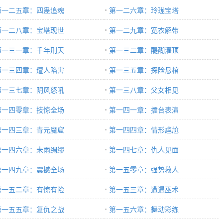
第一二五章：四蛊追魂
第一二六章：玲珑宝塔
第一二八章：宝塔现世
第一二九章：宽衣解带
第一三一章：千年刑天
第一三二章：醍醐灌顶
第一三四章：遭人陷害
第一三五章：探险悬棺
第一三七章：阴风怒吼
第一三八章：父女相见
第一四零章：技惊全场
第一四一章：擂台表演
第一四三章：青元魔窟
第一四四章：情形尴尬
第一四六章：未雨绸缪
第一四七章：仇人见面
第一四九章：震撼全场
第一五零章：强势救人
第一五二章：有惊有险
第一五三章：遭遇巫术
第一五五章：复仇之战
第一五六章：舞动彩练