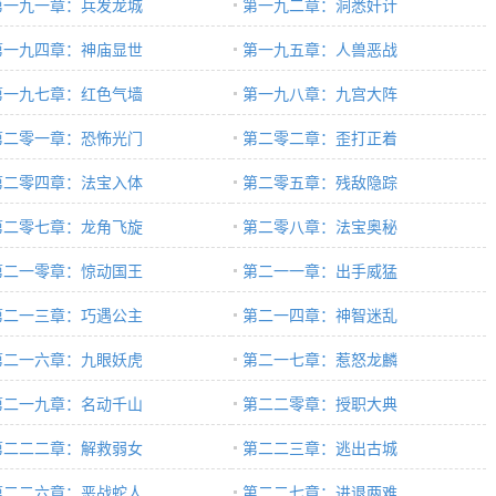
第一九一章：兵发龙城
第一九二章：洞悉奸计
第一九四章：神庙显世
第一九五章：人兽恶战
第一九七章：红色气墙
第一九八章：九宫大阵
第二零一章：恐怖光门
第二零二章：歪打正着
第二零四章：法宝入体
第二零五章：残敌隐踪
第二零七章：龙角飞旋
第二零八章：法宝奥秘
第二一零章：惊动国王
第二一一章：出手威猛
第二一三章：巧遇公主
第二一四章：神智迷乱
第二一六章：九眼妖虎
第二一七章：惹怒龙麟
第二一九章：名动千山
第二二零章：授职大典
第二二二章：解救弱女
第二二三章：逃出古城
第二二六章：恶战蛇人
第二二七章：进退两难