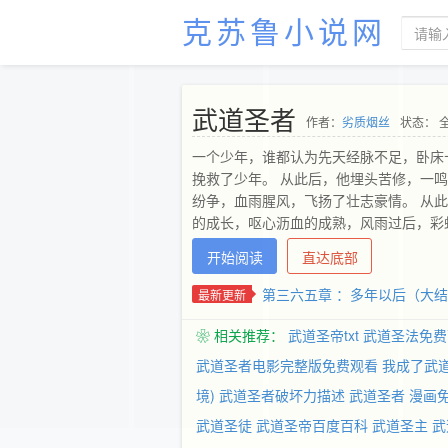
克苏鲁小说网
武道圣者
作者：
劣质烟丝
状态： 
一个少年，谁都认为先天经脉不足，卧床
挽救了少年。 从此后，他埋头苦修，一
纷争，血雨腥风，飞扬了壮志豪情。 从
的成长，呕心沥血的成熟，风雨过后，彩
中。 玄奥的战技战法，跌宕的故事情节
开始阅读
直达底部
第三六五章 ：多年以后（大
最新更新
❀ 相关推荐：
武道圣帝txt
武道圣法免费
武道圣者电影完整版免费观看
我成了武
境)
武道圣者破坏力描述
武道圣者 漫画
武道圣徒
武道圣帝百度百科
武道圣主
武