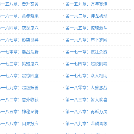
第一五八章：晋升玄黄
第一五九章：万年寒潭
第一六一章：黄参紫果
第一六二章：神龙初现
第一六四章：夜探鬼穴
第一六五章：惊魂激斗
第一六七章：形势诡异
第一六八章：布下罗网
第一七零章：鏖战荒野
第一七一章：疯狂杀戮
第一七三章：捣毁鬼穴
第一七四章：超脱阴魂
第一七六章：震惊四座
第一七七章：众人相助
第一七九章：超级妖兽
第一八零章：人兽恶战
第一八二章：意外收获
第一八三章：皆大欢喜
第一八五章：神秘龙符
第一八六章：再返万灵
第一八八章：因果报应
第一八九章：龙麟晋级