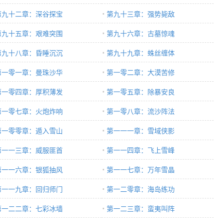
第九十二章：深谷探宝
第九十三章：强势毙敌
第九十五章：艰难突围
第九十六章：古墓惊魂
第九十八章：昏睡沉沉
第九十九章：蛛丝缠体
第一零一章：曼珠沙华
第一零二章：大漠苦修
第一零四章：厚积薄发
第一零五章：除暴安良
第一零七章：火炮炸响
第一零八章：流沙阵法
第一零零章：遁入雪山
第一一一章：雪域侠影
第一一三章：威服匪首
第一一四章：飞上雪峰
第一一六章：银狐抽风
第一一七章：万年雪晶
第一一九章：回归师门
第一二零章：海岛练功
第一二二章：七彩冰墙
第一二三章：蛮夷叫阵