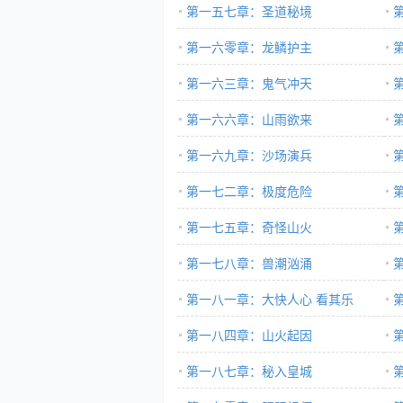
第一五七章：圣道秘境
第一六零章：龙鳞护主
第一六三章：鬼气冲天
第一六六章：山雨欲来
第一六九章：沙场演兵
第一七二章：极度危险
第一七五章：奇怪山火
第一七八章：兽潮汹涌
第一八一章：大快人心 看其乐
_kan76.com_全文字手打更新无广告
第一八四章：山火起因
小说网
第一八七章：秘入皇城