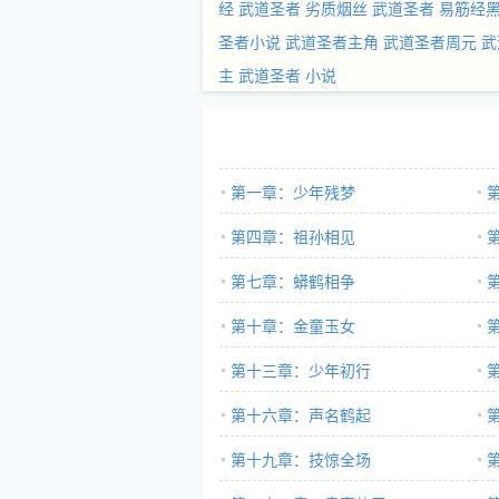
经
武道圣者 劣质烟丝
武道圣者 易筋经
圣者小说
武道圣者主角
武道圣者周元
武
主
武道圣者 小说
第一章：少年残梦
第四章：祖孙相见
第七章：蟒鹤相争
第十章：金童玉女
第十三章：少年初行
第十六章：声名鹤起
第十九章：技惊全场