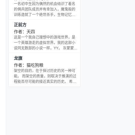
贯。 简介一句话：东汉末年，一名黄巾
一名初中生因为偶然的机会结识了着名
小卒的立志传。 最后友情提示： 一，本
的佣兵团队成员并有幸加入，魔鬼般的
书是单主，前作主角不出现，即便出
训练造就了一个绝世杀手，生物记忆体
现，也不会对局势造成影响，视同左
揭示神秘的异能世界、惊险的地下古城
正前方
慈、于吉。 二，本书是架空历史，请别
探险带你重返三千年前、刺激的死亡竞
苛求事件发生，年代日期
技让你体验生死只在一瞬间。这里有生
作者：天四
死兄弟情、温柔缠绵恋人情，那一种都
这是一个我自己理想中的游戏世界，是
荡气回肠。异界纵横三部曲的开篇之
一个英雄游走的虚拟世界。我的这部小
作，现实世界中的杀手传奇经历，铁血
说同无数部的小说一样，YY。 灰蒙蒙的
军事铁血豪情！
天空下，鸿蒙城依旧是熙熙攘攘热闹喧
龙旗
嚣，无数的玩家从城门奔向目标地，又
有无数的玩家或从城门或从五行法阵进
作者：猫吃狗粮
入这个恢弘的城市。 “嘁，我师父教我本
架空的目的，在于探讨历史的另一种可
事是让我杀敌立功的，可不是让我到女
能。 而架空的质量，则取决于推演的过
人面前做软骨头贱骨头用的。更何况我
程能否尽可能的接近真实的历史。 希望
不知道除了被强奸的几率比较大以外美
这本书能成为一本有质量的架空…… 感
女有什么特权.”天四如是说。 “哪个方
谢书友帮助建了个群：57127780
向？呵呵。”赵