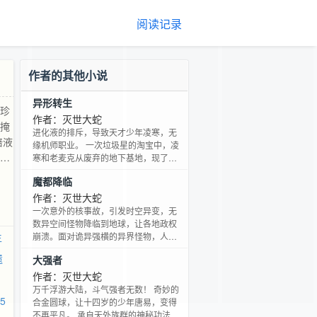
阅读记录
作者的其他小说
异形转生
了珍
作者：灭世大蛇
为掩
进化液的排斥，导致天才少年凌寒，无
培液
缘机师职业。 一次垃圾星的淘宝中，凌
何制
寒和老麦克从废弃的地下基地，现了珍
贵的栽培液。 紧接而来的联邦幻影骑
魔都降临
士，在强行征收走栽培液后，竟然动手
攻击两人，激烈的交火中，老麦克因为
作者：灭世大蛇
掩护凌寒而惨死。 凌寒也在驾驶老式机
一次意外的核事故，引发时空异变，无
甲，击杀多名幻影骑士后，终于力竭，
数异空间怪物降临到地球，让各地政权
被幻影骑士大队长刺穿了心脏。 因栽培
生
崩溃。面对诡异强横的异界怪物，人类
液死而复生的凌寒，身体回到了幼年状
陷入了彻底的混乱。 幸好，时空异变
遗
大强者
态，同时拥有了异形转生的神秘力
中，也有部分人受到宇宙射线辐射，被
量…… 异形转生，始祖降
唤起了特殊能力。这部分人数量稀少，
作者：灭世大蛇
能力也希奇古怪，配合着常规军队，终
万千浮游大陆，斗气强者无数！ 奇妙的
5
于挡住了怪物入侵的步伐。不久，通过
合金圆球，让十四岁的少年唐易，变得
对怪物尸体的解剖，以及异变者的配合
不再平凡。 承自天外族群的神秘功法，