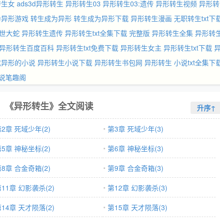
转生女
ads3d异形转生
异形转生03
异形转生03:遗传
异形转生视频
异形转
为异形游戏
转生成为异形
转生成为异形下载
异形转生漫画
无职转生txt下
灭世大蛇
异形转生遗传
异形转生txt全集下载 完整版
异形转生全集
异形转
异形转生百度百科
异形转生txt免费下载
异形转生女主
异形转生txt下载
成异形的小说
异形转生小说下载
异形转生书包网
异形转生 小说txt全集下
小说笔趣阁
《异形转生》全文阅读
升序↑
2章 死域少年(2)
第3章 死域少年(3)
5章 神秘坐标(2)
第6章 神秘坐标(3)
8章 合金奇箱(2)
第9章 合金奇箱(3)
11章 幻影袭杀(2)
第12章 幻影袭杀(3)
14章 天才陨落(2)
第15章 天才陨落(3)