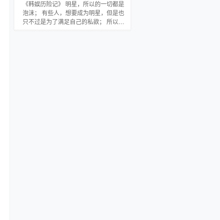
去。对此李扬表示鸭梨很大。
《韩娱历险记》 明星，所以的一切都是
=============【书友交流意见群：
泡沫； 有些人，想要成为明星，但是也
（64620159）】============== 燃
只不过是为了满足自己的私欲； 所以，
烧新书《宿羽》已发，希望各位看官大
我拒绝；我只是一个简单的人，想做简
力支持，拜谢。
单的事情，过简单的生活，就这么简
单； 游离在圈子外围，结识朋友，灯红
酒绿，节目内外，镜头前后。 这就是我
的生活，你羡慕吗？ 新书《韩娱历险
记》登场，书荒者可以去看看，书里还
有下面都有传送门。