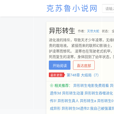
克苏鲁小说网
异形转生
作者：
灭世大蛇
状态： 
进化液的排斥，导致天才少年凌寒，无缘
贵的栽培液。 紧接而来的联邦幻影骑士
护凌寒而惨死。 凌寒也在驾驶老式机甲
死而复生的凌寒，身体回到了幼年状态，
霸星空，叱咤众祖！ ps：已完成百万字
开始阅读
直达底部
第748章 大结局（7）
最新更新
❀ 相关推荐：
异形转生电影免费观看
异
遗传3d
异形转生动漫
异形转生吞噬进化
传3!
异形转生真人
异形转生a
异形转生0
成异形
异形转生04遗传2:我自己被强