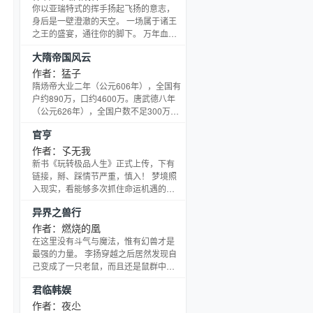
的人必会被历史的车轮碾压粉碎。新生
你以亚瑞特式的挥手扬起飞扬的意志，
的绿袍能否彻底避免自己陨落的命运
身后是一壁澄澈的天空。 一场属于诸王
呢？ 且看一个现代人如何在蜀山世界中
之王的盛宴，通往你的脚下。 万年血色
以绿袍老祖的身份生存下去。
的时光，坐落于孤寂的红月之上，血
大隋帝国风云
月、地狱、魔神的咆哮。你生在此时，
伟大的力量，神秘的血统，正在悄悄地
作者：猛子
形成与完整，多么华丽而辉煌。一个不
隋炀帝大业二年（公元606年），全国有
朽之后的传奇，在内法兰的荣耀之下，
户约890万，口约4600万。唐武德八年
以凌驾一切的姿态，张开了雄性的、征
（公元626年），全国户数不足300万，
服的目光。 胜利背后是通往脚下的一场
其中黄河下游地区直到贞观中期户数
官亨
苏苏而落。 金色的宫殿因寂寞的逃离而
（以河北、河南和山东三地郡县为准）
愈显辉煌。 传奇会很
还不到70万，约为隋大业初年此三地所
作者：孓无我
统计户数470万的七分之一。自大业七年
新书《玩转极品人生》正式上传，下有
（公元611年）山东人王薄聚众起义高举
链接，掰、踩情节严重，慎入！ 梦境照
反隋大旗开始，到武德末年李唐大军平
入现实，看能够多次抓住命运机遇的穆
息中土战乱为止，十五年间，中土大约
竣，如何成就官路大亨。 官亨。官方解
异界之兽行
有600万户3000万人死于战乱，而
释：官运亨通，步步高升。 非官方解
释：仕途之路，畅通无阻。 穆竣解释：
作者：燃烧的凰
别挡着我，别碍着我，别试图挑衅我!我
在这里没有斗气与魔法，惟有幻兽才是
的路，在我手中！ 民间解释：他只是一
最强的力量。 李扬穿越之后居然发现自
个老百姓认可的父母官！ 群：三九六零
己变成了一只老鼠，而且还是鼠群中最
零六一。
弱小的那一只，至于原因，他一直怀疑
君临韩娱
是因为之前揍了一条神龙…… 以最弱小
幻兽的身份，他该如何在异界生存下
作者：夜尐