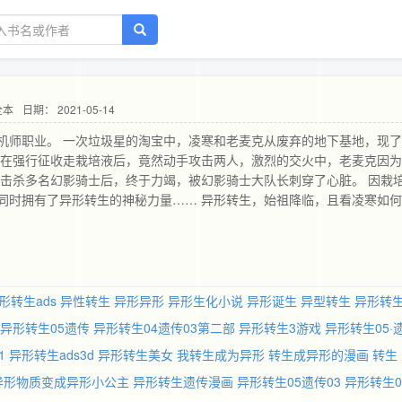
全本
日期： 2021-05-14
机师职业。 一次垃圾星的淘宝中，凌寒和老麦克从废弃的地下基地，现
，在强行征收走栽培液后，竟然动手攻击两人，激烈的交火中，老麦克因
，击杀多名幻影骑士后，终于力竭，被幻影骑士大队长刺穿了心脏。 因栽
同时拥有了异形转生的神秘力量…… 异形转生，始祖降临，且看凌寒如
全本《魔都降临》，纵横书号3823，买断作品，信誉保证～
形转生ads
异性转生
异形异形
异形生化小说
异形诞生
异型转生
异形转
异形转生05遗传
异形转生04遗传03第二部
异形转生3游戏
异形转生05·
1
异形转生ads3d
异形转生美女
我转生成为异形
转生成异形的漫画
转生
灌异形物质变成异形小公主
异形转生遗传漫画
异形转生05遗传03
异形转生0