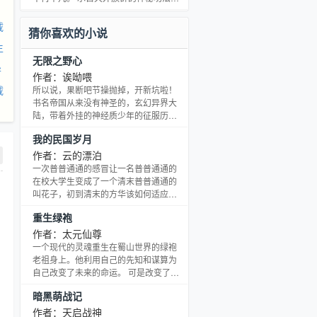
下，人类研制出了强大的结界系统。可
让唐易饭量变大的同时，实力也是不断
以将大部分怪物，阻拦于能量结界之
突飞猛进，那些强者需要不断苦修方才
载
猜你喜欢的小说
外。围绕着巨大的结界城，人类
达到的境界，唐易只需要大吃特吃，便
生
能赶上，并且超越！ 有着传承千年、万
无限之野心
年的宗门、家族大背景的妖孽天才，一
异
个个成为唐易行走天下的踏脚石。 什么
作者：诶呦喂
灵谷、灵草、灵矿、星核、大陆……在
载
所以说，果断吧节操抛掉，开新坑啦！
唐易眼中统统都是吃食。 在这霹雳大世
书名帝国从来没有神圣的，玄幻异界大
界中，想要成为那
陆，带着外挂的神经质少年的征服历
程。各时代大量英雄乱入
我的民国岁月
作者：云的漂泊
一次普普通通的感冒让一名普普通通的
在校大学生变成了一个清末普普通通的
叫花子，初到清末的方华该如何适应这
格格不入的时代，又该如何定位自己的
重生绿袍
未来？一无所有、身无长物的方华仅能
凭借着对历史不太准确的把握，一点点
作者：太元仙尊
的创造出一个属于自己的未来，且看方
一个现代的灵魂重生在蜀山世界的绿袍
华的民国岁月，感受其中的辛酸苦泪、
老祖身上。他利用自己的先知和谋算为
失望彷徨，以及从中获得的真挚友谊、
自己改变了未来的命运。 可是改变了命
幸福感情，一切尽在《我的民国岁月》
运之后，一切都变得不一样了，而在一
暗黑萌战记
中。
片迷茫的命运之中，他又该如何走下去
呢。都说历史是不可更改的，扭转历史
作者：天启战神