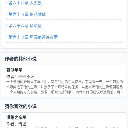
第六十四章 大无畏
第六十五章 借花献佛
第六十六章 检举信
第六十七章 屋漏偏逢连夜雨
作者的其他小说
暮似年华
作者：四四不坏
一个普通的末流大学毕业生，简单的生活在大都市，可是有一天，一个陌生的
姑娘闯进了他的生活，并授予了一项特殊的任务，从此以后他的生活便朝着另
一个未知的方向发展，引发一系列曲折的事。 有什么好的建议以及构思，可以
相互交流，真诚期待您的指点，
猜你喜欢的小说
洪荒之帝巫
作者：清墟