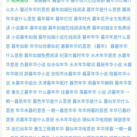
❀ 相关推荐：
歌曲暮年
暮瑟年华
暮年似人心连续剧
暮年华比喻什
么女人
暮迟年华的意思
暮年如烟在线阅读
暮年华是什么意思
暮雨
年华是什么意思
暮年暮年
暮年忆往
暮年时光
暮年花开全文免费阅
读
小说暮年
暮年如烟
暮年如烟在线阅读免费
暮年如烟全文免费阅
读
小说暮年如烟
暮年如烟小说在线阅读
暮年年华
暮华年是什么意
思
暮年如斯
年华似你慕如初
暮春年华的意思
《暮年》
暮暮年华
什么意思
暮年如烟免费阅读
纪录片暮时年华
水木年华意思
水暮年
华意思
负暮年华小说
似水似年华
水木年华歌词
暮辰年华小说
水暮
年华歌词
辞暮年华小说
安阳市水暮年华
暮夏年华小说
晓暮年华小
说
水暮年华组合
天津暮年华医疗
暮然年华
雨暮年华解释
暮年华意
思
重生之暮年华
什么暮年华
往暮年华
落暮年华 小说
迟暮年华
一
朝一暮思年华
暮色年华是什么意思
暮水年华是什么
暮似年华什么
意思
年华未暮的意思
一朝一暮思华年
年华将暮的意思
年华已暮的
意思
迟暮年华是什么意思
水木年华组合
锦似年华电视剧
锦瑟思年
华
追忆似年华
重生之筱暮年华
暮似年华啥意思
年华将暮
一朝一暮