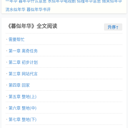
一年华
暮年华什么意思
水似年华电视剧
似槿年华意思
微笑似年华
流水似年华
暮似年华书评
《暮似年华》全文阅读
升序↑
需要帮忙
第一章 离奇任务
第二章 初步计划
第三章 网站代言
第四章 回家
第五章 整地(上)
第六章 整地(中)
第七章 整地(下)