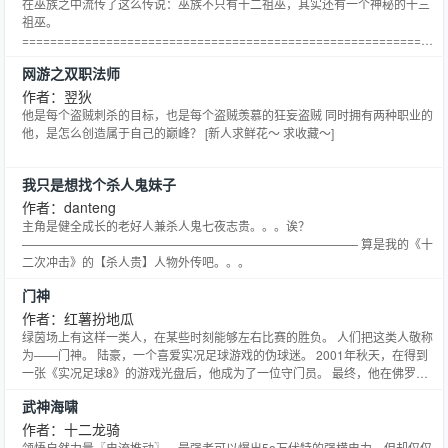
在巫族之中流传了这么传说：巫族不只有十二祖巫，其实还有一个神秘的十三
祖巫。
==========================================================
第一本作品，我是菜鸟，望各位大大会喜欢！
网游之双职法师
作者：翌狄
他是每个盗贼刺杀的目标，也是每个盗贼羡慕的狂妄盗贼 同时拥有两种职业的
他，是怎么创造属于自己的巅峰？ [新人求鲜花～ 求收藏～]
我只是想找个杀人鬼妹子
作者：danteng
主角是健全成长的老好人兼杀人鬼七夜志贵。。。诶？
———————————————————————————— 算是我的《十
二次冲击》的【杀人贵】人物外传吧。。。
门神
作者：红薯扮地瓜
绿茵场上有这样一类人，在某些时刻能够左右比赛的胜负。 人们把这类人敬称
为——门神。 陆豪，一个喜爱实况足球游戏的伪球迷。 2001年秋天，在得到
一张《实况足球8》的游戏光盘后，他成为了一位守门员。 最终，他在佛罗伦
萨重新崛起的道路上谱写出一段门神传说。 我佛慈悲，我佛V5！！！
武神海啸
作者：十二龙骑
领悟自然力量〖电流推动〗，最强者可以爆出5o万伏特的强横电力，但却仅仅