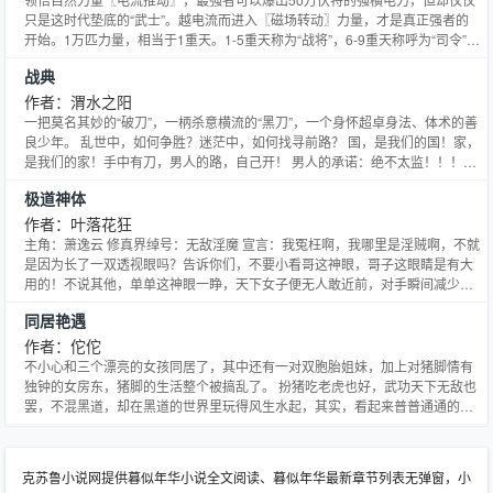
只是这时代垫底的“武士”。越电流而进入〖磁场转动〗力量，才是真正强者的
开始。1万匹力量，相当于1重天。1-5重天称为“战将”，6-9重天称呼为“司令”。
而当强者的力量突破1o重天以后，他就有资格被称呼为“武神”！传说，在5千年
战典
前的远古，曾经有绝世强者可以接触到那力量的最极限——磁场转动，1oo万
匹！
作者：渭水之阳
一把莫名其妙的“破刀”，一柄杀意横流的“黑刀”，一个身怀超卓身法、体术的善
良少年。 乱世中，如何争胜？迷茫中，如何找寻前路？ 国，是我们的国！家，
是我们的家！手中有刀，男人的路，自己开！ 男人的承诺：绝不太监！！！大
大们放心收藏！！！求支持、求票票、求点评！在下一定会越写越好！！！拜
极道神体
谢！！！
作者：叶落花狂
主角：萧逸云 修真界绰号：无敌淫魔 宣言：我冤枉啊，我哪里是淫贼啊，不就
是因为长了一双透视眼吗？告诉你们，不要小看哥这神眼，哥子这眼睛是有大
用的！不说其他，单单这神眼一睁，天下女子便无人敢近前，对手瞬间减少一
半，此等威势，万古以来，何人能及！ 喜欢的朋友还请多多支持，有票的捧个
同居艳遇
票场，能收藏的敬请收藏，各位的支持，将给予我无限的动力！ＱＱ群：
146960800 欢迎加入！
作者：佗佗
不小心和三个漂亮的女孩同居了，其中还有一对双胞胎姐妹，加上对猪脚情有
独钟的女房东，猪脚的生活整个被搞乱了。 扮猪吃老虎也好，武功天下无敌也
罢，不混黑道，却在黑道的世界里玩得风生水起，其实，看起来普普通通的主
角，生活得很拽。
克苏鲁小说网提供暮似年华小说全文阅读、暮似年华最新章节列表无弹窗，小