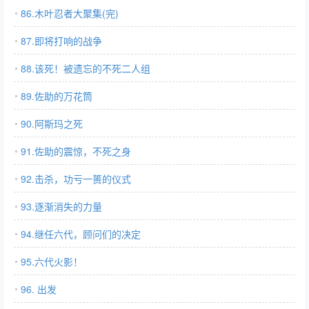
86.木叶忍者大聚集(完)
87.即将打响的战争
88.该死！被遗忘的不死二人组
89.佐助的万花筒
90.阿斯玛之死
91.佐助的震惊，不死之身
92.击杀，功亏一篑的仪式
93.逐渐消失的力量
94.继任六代，顾问们的决定
95.六代火影！
96. 出发