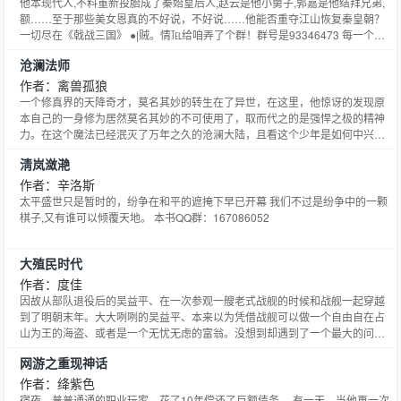
他本现代人,不料重新投胎成了秦始皇后人,赵云是他小舅子,郭嘉是他结拜兄弟,
额……至于那些美女恩真的不好说，不好说……他能否重夺江山恢复秦皇朝？
一切尽在《戟战三国》 ●|贼。情℡给咱弄了个群！群号是93346473 每一个喜
欢戟战三国的兄弟姐妹都可以进来！
沧澜法师
作者：禽兽孤狼
一个修真界的天降奇才，莫名其妙的转生在了异世，在这里，他惊讶的发现原
本自己的一身修为居然莫名其妙的不可使用了，取而代之的是强悍之极的精神
力。在这个魔法已经泯灭了万年之久的沧澜大陆，且看这个少年是如何中兴魔
法，让这异世大陆再起波澜！ 转头空，寂寞城 盛世还需枯骨呈 西风紧，雪临
淸岚潋滟
城 人间寂寞几回重 落叶黄花人不再雪花深处血飞红
作者：辛洛斯
太平盛世只是暂时的，纷争在和平的遮掩下早已开幕 我们不过是纷争中的一颗
棋子,又有谁可以倾覆天地。 本书QQ群：167086052
大殖民时代
作者：度佳
因故从部队退役后的吴益平、在一次参观一艘老式战舰的时候和战舰一起穿越
到了明朝末年。大大咧咧的吴益平、本来以为凭借战舰可以做一个自由自在占
山为王的海盗、或者是一个无忧无虑的富翁。没想到却遇到了一个最大的问
题，那就是想要钢铁战舰开动起来、必须要有驾驶战舰的技术人员和石油。 有
网游之重现神话
人的地方就有斗争，在谋取石油和培养船员的过程中、各种争斗不断出现。 看
吴益平是怎么样在无数的战斗中不断成长、在最后圈下了一个大大
作者：绛紫色
宿夜，普普通通的职业玩家，花了10年偿还了巨额债务。 有一天，当他再一次