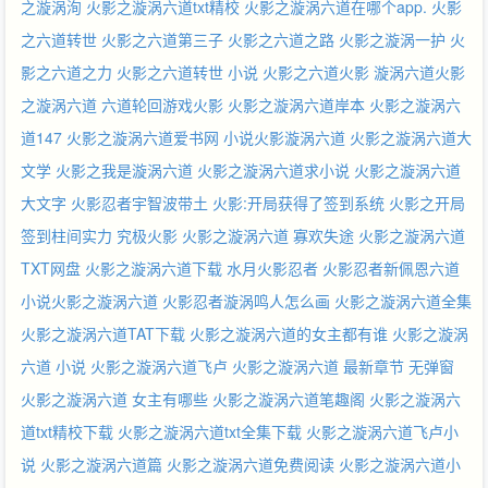
之漩涡洵
火影之漩涡六道txt精校
火影之漩涡六道在哪个app.
火影
之六道转世
火影之六道第三子
火影之六道之路
火影之漩涡一护
火
影之六道之力
火影之六道转世 小说
火影之六道火影
漩涡六道火影
之漩涡六道
六道轮回游戏火影
火影之漩涡六道岸本
火影之漩涡六
道147
火影之漩涡六道爱书网
小说火影漩涡六道
火影之漩涡六道大
文学
火影之我是漩涡六道
火影之漩涡六道求小说
火影之漩涡六道
大文字
火影忍者宇智波带土
火影:开局获得了签到系统
火影之开局
签到柱间实力
究极火影
火影之漩涡六道 寡欢失途
火影之漩涡六道
TXT网盘
火影之漩涡六道下载
水月火影忍者
火影忍者新佩恩六道
小说火影之漩涡六道
火影忍者漩涡鸣人怎么画
火影之漩涡六道全集
火影之漩涡六道TAT下载
火影之漩涡六道的女主都有谁
火影之漩涡
六道 小说
火影之漩涡六道飞卢
火影之漩涡六道 最新章节 无弹窗
火影之漩涡六道 女主有哪些
火影之漩涡六道笔趣阁
火影之漩涡六
道txt精校下载
火影之漩涡六道txt全集下载
火影之漩涡六道飞卢小
说
火影之漩涡六道篇
火影之漩涡六道免费阅读
火影之漩涡六道小