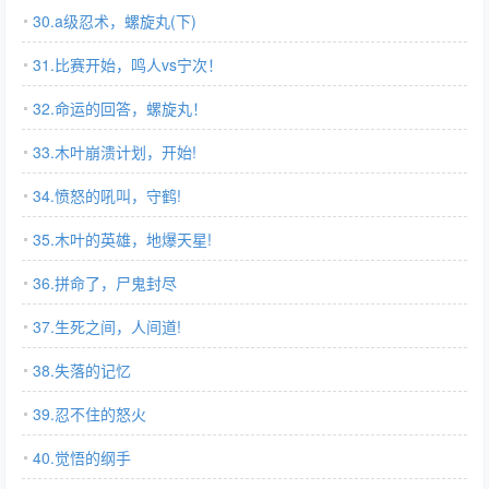
30.a级忍术，螺旋丸(下)
31.比赛开始，鸣人vs宁次！
32.命运的回答，螺旋丸！
33.木叶崩溃计划，开始!
34.愤怒的吼叫，守鹤!
35.木叶的英雄，地爆天星!
36.拼命了，尸鬼封尽
37.生死之间，人间道!
38.失落的记忆
39.忍不住的怒火
40.觉悟的纲手