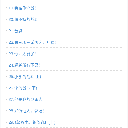
19.卷轴争夺战！
20.躲不掉的战斗
21.音忍
22.第三场考试预选，开始！
23.你，太弱了！
24.超越所有下忍！
25.小李的战斗(上)
26.李的战斗(下)
27.他是我的继承人
28.好色仙人，登场！
29.a级忍术，螺旋丸！(上)