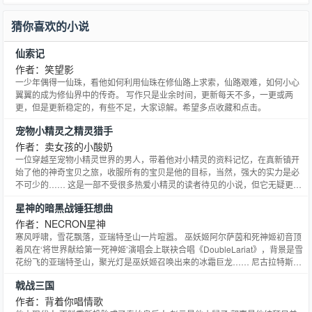
猜你喜欢的小说
仙索记
作者：笑望影
一少年偶得一仙珠，看他如何利用仙珠在修仙路上求索，仙路艰难，如何小心
翼翼的成为修仙界中的传奇。 写作只是业余时间，更新每天不多，一更或两
更，但是更新稳定的，有些不足，大家谅解。希望多点收藏和点击。
宠物小精灵之精灵猎手
作者：卖女孩的小酸奶
一位穿越至宠物小精灵世界的男人，带着他对小精灵的资料记忆，在真新镇开
始了他的神奇宝贝之旅，收服所有的宝贝是他的目标，当然，强大的实力是必
不可少的…… 这是一部不受很多热爱小精灵的读者待见的小说，但它无疑更真
实、更有血有肉，所以，不想心中小精灵世界美好形象被破坏的读者勿入! 作品
星神的暗黑战锤狂想曲
每天1更，偶尔多更一章，少更会向大家通知，希望大家能够支持并提出建
议，绝不进宫。
作者：NECRON星神
寒风呼啸，雪花飘落，亚瑞特圣山一片喧嚣。 巫妖姬阿尔萨茵和死神姬初音顶
着风在‘将世界献给第一死神姬’演唱会上联袂合唱《DoubleLariat》，背景是雪
花纷飞的亚瑞特圣山，聚光灯是巫妖姬召唤出来的冰霜巨龙…… 尼古拉特斯拉
大少爷看着下面因为巫妖姬和死神姬而疯狂的人类、精灵、兽人、以及亡灵，
戟战三国
看着那两眼发光充当聚光灯的冰霜巨龙，再看着自己身边的女儿们…… “坏爸
爸！又在想什么坏事了！泪子妈妈好可怜…
作者：背着你唱情歌