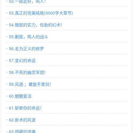
52.一路走好，鸣人！
53.真正的完美结局(3000字大章节)
54.暗部的实力，佐助的幻术！
55.剿匪，鸣人的战斗
56.名为正义的修罗
57.变幻的命运
58.不死的幽灵军团！
59.风遁·；螺旋手里剑！
60.魍魉复活
61.斩断你的命运！
62.新术的风波
63.团藏的逆袭