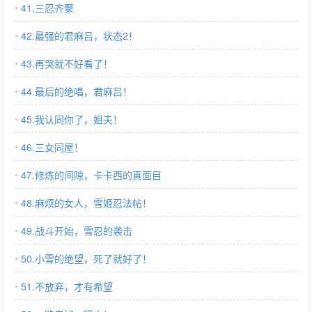
41.三忍齐聚
42.最强的君麻吕，状态2！
43.再哭就不好看了！
44.最后的绝唱，君麻吕！
45.我认同你了，姐夫！
46.三女同屋！
47.修炼的间隙，卡卡西的真面目
48.麻烦的女人，雪姬忍法帖！
49.战斗开始，雪忍的袭击
50.小雪的绝望，死了就好了！
51.不放弃，才有希望