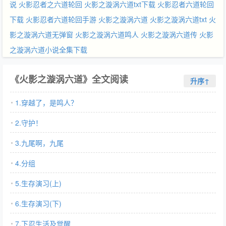
说
火影忍者之六道轮回
火影之漩涡六道txt下载
火影忍者六道轮回
下载
火影忍者六道轮回手游
火影之漩涡六道
火影之漩涡六道txt
火
影之漩涡六道无弹窗
火影之漩涡六道鸣人
火影之漩涡六道传
火影
之漩涡六道小说全集下载
《火影之漩涡六道》全文阅读
升序↑
1.穿越了，是鸣人？
2.守护！
3.九尾啊，九尾
4.分组
5.生存演习(上)
6.生存演习(下)
7.下忍生活及觉醒