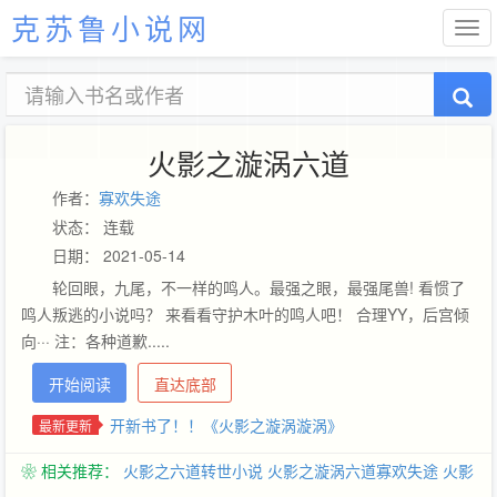
克苏鲁小说网
火影之漩涡六道
作者：
寡欢失途
状态： 连载
日期： 2021-05-14
轮回眼，九尾，不一样的鸣人。最强之眼，最强尾兽! 看惯了
鸣人叛逃的小说吗？ 来看看守护木叶的鸣人吧！ 合理YY，后宫倾
向··· 注：各种道歉.....
开始阅读
直达底部
开新书了！！《火影之漩涡漩涡》
最新更新
❀ 相关推荐：
火影之六道转世小说
火影之漩涡六道寡欢失途
火影