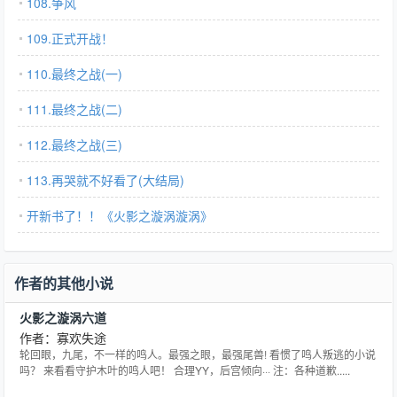
108.争风
109.正式开战！
110.最终之战(一)
111.最终之战(二)
112.最终之战(三)
113.再哭就不好看了(大结局)
开新书了！！《火影之漩涡漩涡》
作者的其他小说
火影之漩涡六道
作者：寡欢失途
轮回眼，九尾，不一样的鸣人。最强之眼，最强尾兽! 看惯了鸣人叛逃的小说
吗？ 来看看守护木叶的鸣人吧！ 合理YY，后宫倾向··· 注：各种道歉.....