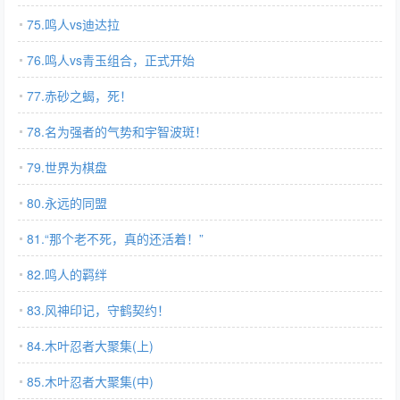
75.鸣人vs迪达拉
76.鸣人vs青玉组合，正式开始
77.赤砂之蝎，死！
78.名为强者的气势和宇智波斑！
79.世界为棋盘
80.永远的同盟
81.“那个老不死，真的还活着！”
82.鸣人的羁绊
83.风神印记，守鹤契约！
84.木叶忍者大聚集(上)
85.木叶忍者大聚集(中)