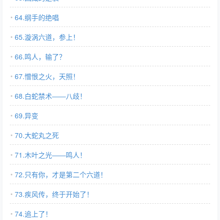
64.纲手的绝唱
65.漩涡六道，参上！
66.鸣人，输了？
67.憎恨之火，天照！
68.白蛇禁术――八歧！
69.异变
70.大蛇丸之死
71.木叶之光――鸣人！
72.只有你，才是第二个六道！
73.疾风传，终于开始了！
74.追上了！