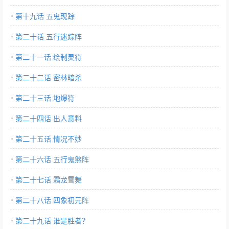
第十九话 五鬼现踪
第二十话 五行迷踪阵
第二十一话 绘制灵符
第二十二话 密林暗杀
第二十三话 地爆符
第二十四话 出人意料
第二十五话 情况不妙
第二十六话 五行鬼煞阵
第二十七话 霜龙雪舞
第二十八话 四象初元阵
第二十九话 谁是胜者？