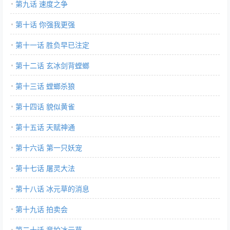
第九话 速度之争
第十话 你强我更强
第十一话 胜负早已注定
第十二话 玄冰剑背螳螂
第十三话 螳螂杀狼
第十四话 貌似黄雀
第十五话 天赋神通
第十六话 第一只妖宠
第十七话 屠灵大法
第十八话 冰元草的消息
第十九话 拍卖会
第二十话 竞拍冰元草