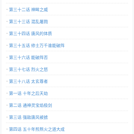
第三十二话 神眸之威
第三十三话 混乱屠戮
第三十四话 唐风的体质
第三十五话 修士万千谁能破阵
第三十六话 能破阵否
第三十七话 烈火之怒
第三十八话 太玄尊者
第一话 十年之后天劫
第二话 通神灵宝焰极剑
第三话 强敌唐风被掳
第四话 五十年煎熬火之道大成