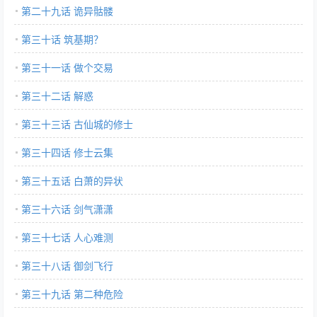
第二十九话 诡异骷髅
第三十话 筑基期？
第三十一话 做个交易
第三十二话 解惑
第三十三话 古仙城的修士
第三十四话 修士云集
第三十五话 白萧的异状
第三十六话 剑气潇潇
第三十七话 人心难测
第三十八话 御剑飞行
第三十九话 第二种危险