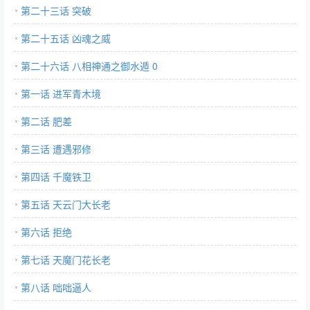
第二十三话 突破
第二十五话 凶魂之威
第二十六话 八相神通之御水遁 0
第一话 进军青木境
第二话 肥差
第三话 遭遇邪修
第四话 千魔铁卫
第五话 天云门大长老
第六话 拒绝
第七话 天魔门花长老
第八话 咄咄逼人