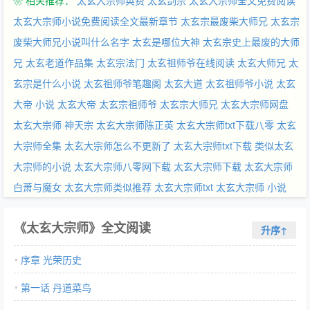
❀ 相关推荐：
太玄大宗师奂费
太玄剑宗
太玄大宗师全文免费阅读
要在群中发广告和诅咒消息。
太玄大宗师小说免费阅读全文最新章节
太玄宗最废柴大师兄
太玄宗
废柴大师兄小说叫什么名字
太玄是哪位大神
太玄宗史上最废的大师
兄
太玄老道作品集
太玄宗法门
太玄祖师爷在线阅读
太玄大师兄
太
玄宗是什么小说
太玄祖师爷笔趣阁
太玄大道
太玄祖师爷小说
太玄
大帝 小说
太玄大帝
太玄宗祖师爷
太玄宗大师兄
太玄大宗师网盘
太玄大宗师 神天宗
太玄大宗师陈正英
太玄大宗师txt下载八零
太玄
大宗师全集
太玄大宗师怎么不更新了
太玄大宗师txt下载
类似太玄
大宗师的小说
太玄大宗师八零网下载
太玄大宗师下载
太玄大宗师
白萧与魔女
太玄大宗师类似推荐
太玄大宗师txt
太玄大宗师 小说
《太玄大宗师》全文阅读
升序↑
序章 光荣历史
第一话 丹道菜鸟