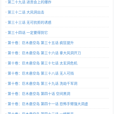
第二十九话 进贡会上的爆炸
第三十二话 大风洞出击
第三十三话 无可抗拒的诱惑
第三十四话 一定要得到它
第十卷：巨木悬空岛 第三十五话 疯狂提升
第十卷：巨木悬空岛 第三十六话 拿大风洞开刀
第十卷：巨木悬空岛 第三十七话 太玄洞危机
第十卷：巨木悬空岛 第三十八话 无人可挡
第十卷：巨木悬空岛 第三十九话 洗劫千军洞
第十卷：巨木悬空岛 第四十话 空间黑洞
第十卷：巨木悬空岛 第四十一话 恐怖手臂强大洞虚
第十卷：巨木悬空岛 第四十二话 一统断天