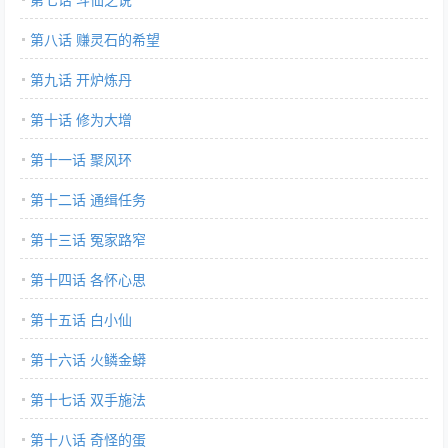
第八话 赚灵石的希望
第九话 开炉炼丹
第十话 修为大增
第十一话 聚风环
第十二话 通缉任务
第十三话 冤家路窄
第十四话 各怀心思
第十五话 白小仙
第十六话 火鳞金蟒
第十七话 双手施法
第十八话 奇怪的蛋