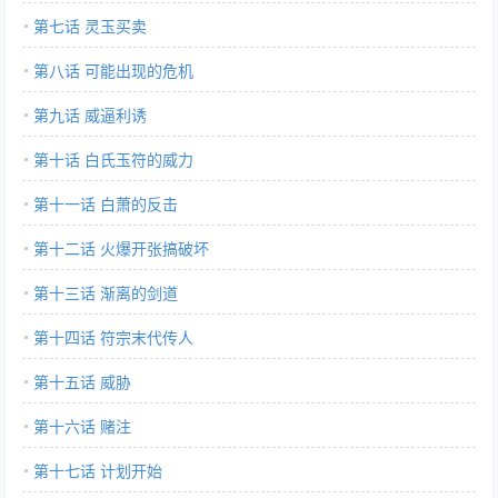
第七话 灵玉买卖
第八话 可能出现的危机
第九话 威逼利诱
第十话 白氏玉符的威力
第十一话 白萧的反击
第十二话 火爆开张搞破坏
第十三话 渐离的剑道
第十四话 符宗末代传人
第十五话 威胁
第十六话 赌注
第十七话 计划开始