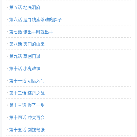
第五话 地底洞府
第六话 追寻线索落难的胖子
第七话 该出手时就出手
第八话 灭门的由来
第九话 草创门派
第十话 小鬼难缠
第十一话 明远入门
第十二话 结丹之战
第十三话 慢了一步
第十四话 冲突再会
第十五话 剑拔弩张