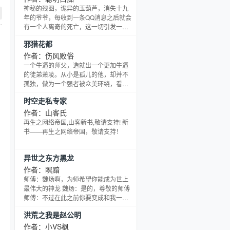
神秘的残图，诡异的玉葫芦，消失十九
年的爷爷，每收到一条QQ消息之后就会
有一个人离奇的死亡，这一切引发一段
段离奇而诡异的事件……我为了寻求真
邪猎花都
相，不得不展开一系列离奇而惊险的探
寻之旅。看似被动，却恰恰又事成必
作者：伤风败俗
然。从闹鬼的宿舍到深山鬼村，再到美
一个牛逼的师父，造就出一个更加牛逼
国的鬼镇。行走在神秘莫测的北纬30
的徒弟萧凌。从小是孤儿的他，却并不
度，一次次游离在生死边缘，我成了一
孤独，做为一个强者被众美环绕，看他
个行走在阳世间的活鬼王，走到哪里都
如何邪猎花都，翻云覆雨，同时带着他
时空走私专家
能撞鬼，这究竟有人故意安排？还是上
的强势横扫四方。清纯校花，护士之花
天在捉弄？狼人、海底未知生
老师之花还有警队之花，当然也少不了
作者：山客氏
高雅动人的明星……
再生之网络帝国,山客新书,敬请支持! 新
书——再生之网络帝国，敬请支持！
异世之东方黑龙
作者：瞑黯
师傅：魏炀啊，为师希望你能成为世上
最伟大的神龙 魏炀：是的，尊敬的师傅
师傅：不过在此之前你要变成和我一样
的杂种黑鲤鱼 魏炀：不…… …… 黑暗龙
洪荒之我是赵公明
神：孙儿啊，我儿怎么就生了你这么一
个怪胎呢？ 魏炀：看清楚，我哪里怪
作者：小VS枫