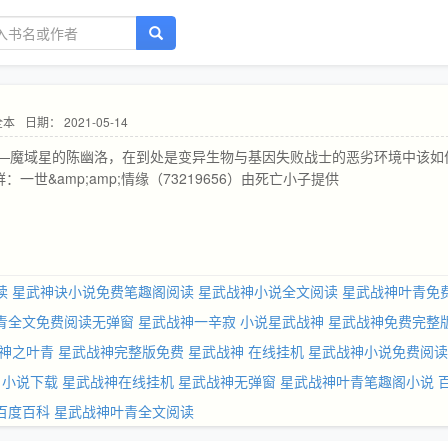
全本
日期： 2021-05-14
—魔域星的陈幽洛，在到处是变异生物与基因失败战士的恶劣环境中该如
******* 书友群：一世&amp;amp;情缘（73219656）由死亡小子提供
读
星武神诀小说免费笔趣阁阅读
星武战神小说全文阅读
星武战神叶青免
青全文免费阅读无弹窗
星武战神一辛寂
小说星武战神
星武战神免费完整
神之叶青
星武战神完整版免费
星武战神 在线挂机
星武战神小说免费阅读
 小说下载
星武战神在线挂机
星武战神无弹窗
星武战神叶青笔趣阁小说
百度百科
星武战神叶青全文阅读