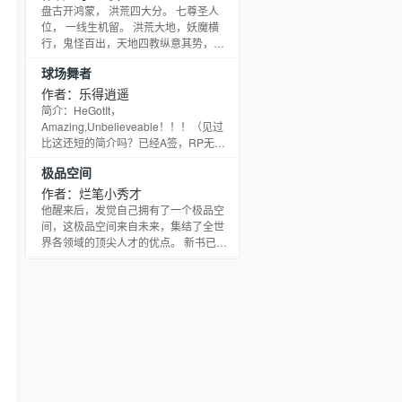
了，这可是上古大神应龙的模样，酷吧
盘古开鸿蒙， 洪荒四大分。 七尊圣人
黑暗龙神：应龙大神是谁，我怎么没听
位， 一线生机留。 洪荒大地，妖魔横
说过 魏炀：你当然没听说，想知道啊，
行，鬼怪百出，天地四教纵意其势，算
和我一样穿越啊！
计层层，而圣人之下皆为蝼蚁，试看看
球场舞者
我们蝼蚁般的主角赵公明，面对天道定
灭的截教，又是如何算计的！！！
作者：乐得逍遥
简介：HeGotIt，
Amazing,Unbelieveable！！！（见过
比这还短的简介吗？已经A签，RP无保
障，你，敢跳吗？另，Q群一个，
极品空间
181492001）
作者：烂笔小秀才
他醒来后，发觉自己拥有了一个极品空
间，这极品空间来自未来，集结了全世
界各领域的顶尖人才的优点。 新书已
发，书名《玄皇》书号1969916 本书书
群：112606792（已满） 本书书群2：
88549949(已满） 本书书群3：
79271198（可进几人） 本书书群4：
118584234（已满） 本书书群5：
118533619（可进多人）