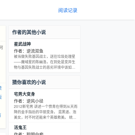
阅读记录
作者的其他小说
星武战神
何
作者：逆流双鱼
被当做失败基因战士，送往垃圾处理星
——魔域星的陈幽洛，在到处是变异生
物与基因失败战士的恶劣环境中该如何
生存？ **********************************
书友群：一世&amp;amp;amp;情缘
猜你喜欢的小说
（73219656）由死亡小子提供
费
宅男大变身
版
作者：逆风小径
2012新宅男 讲述一个愤青在得到从天而
降的金手指后的华丽变身。 混黑道、泡
百
美女，时不时还能来个英雄救美。 统一
黑道，称霸商界，用自己的手打出一片
活鬼王
属于自己的天空。 既然社会缺乏正义！
那就给你看看什么叫正义！
作者：聪明白痴