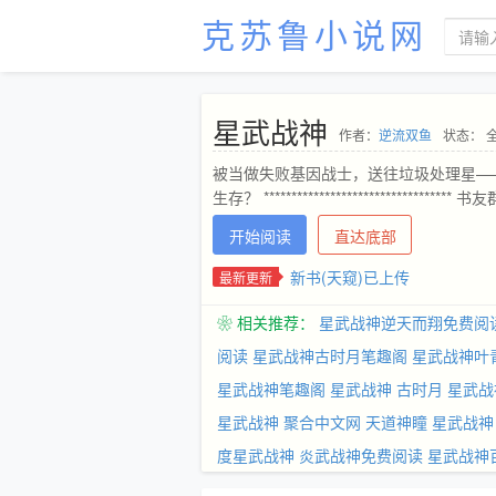
克苏鲁小说网
星武战神
作者：
逆流双鱼
状态： 
被当做失败基因战士，送往垃圾处理星—
生存？ ***************************
开始阅读
直达底部
新书(天窥)已上传
最新更新
❀ 相关推荐：
星武战神逆天而翔免费阅
阅读
星武战神古时月笔趣阁
星武战神叶
星武战神笔趣阁
星武战神 古时月
星武战
星武战神 聚合中文网
天道神瞳
星武战神
度星武战神
炎武战神免费阅读
星武战神