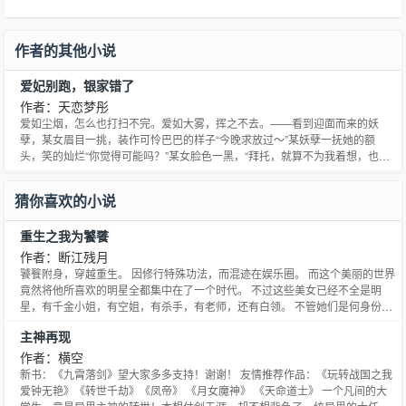
作者的其他小说
爱妃别跑，银家错了
作者：天恋梦彤
爱如尘烟，怎么也打扫不完。爱如大雾，挥之不去。——看到迎面而来的妖
孽，某女眉目一挑，装作可怜巴巴的样子“今晚求放过～”某妖孽一抚她的额
头，笑的灿烂“你觉得可能吗？”某女脸色一黑，“拜托，就算不为我着想，也应
该为床想想吧。”某妖孽一笑春风，“没关系，我们有的是床。”某女咬牙切齿，
还想说什么，突然尖叫一声被扑倒。一段稀世奇缘！邀您共赏！领略一段绝世
猜你喜欢的小说
爱情之美！欢迎入坑书友群：374757645
重生之我为饕餮
作者：断江残月
饕餮附身，穿越重生。 因修行特殊功法，而混迹在娱乐圈。 而这个美丽的世界
竟然将他所喜欢的明星全都集中在了一个时代。 不过这些美女已经不全是明
星，有千金小姐，有空姐，有杀手，有老师，还有白领。 不管她们是何身份，
王天都不会放过，前世他错过的，今世要全都补回来！ 香港，台湾，日本，韩
主神再现
国，东南亚，欧洲，美国，都有他所爱的人！ PS:女主召集，现已定李孝利，
李若彤，李嘉欣，周慧敏，杨幂，刘诗诗，艾薇儿，其
作者：横空
新书：《九霄落剑》望大家多多支持！谢谢！ 友情推荐作品：《玩转战国之我
爱钟无艳》《转世千劫》《凤帝》 《月女魔神》 《天命道士》 一个凡间的大