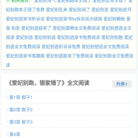
❀ 相关推荐：
爱妃别淘气
爱妃别跑本王错了
爱妃别走本王错了
爱
妃别跑本王错了免费
爱妃别乱来
爱妃别闹了
爱妃别走
爱妃别走开
爱妃别逃穿书析诉诉
爱妃别逃穿书by拆诉诉大结局
爱妃别赖帐
爱
我 别走
爱妃别逃朕来了
爱妃别耍赖全文免费阅读
爱妃别想逃全文
阅读
爱妃别逃
爱妃你别逃
爱妃别逃穿书免费阅读
爱妃你别跑
爱妃
别逃全文免费阅读
爱妃别逃析诉诉免费
爱妃别想逃全文免费阅读
爱妃别逃穿书笔趣阁
爱妃别逃朕来了免费阅读
爱妃别跑全文免费阅
读
《爱妃别跑，银家错了》全文阅读
升序↑
第1章 楔子1
第2章 楔子2
第3章 楔子3
第4章