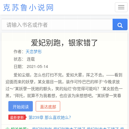
克苏鲁小说网
爱妃别跑，银家错了
作者：
天恋梦彤
状态： 连载
日期： 2021-05-14
爱如尘烟，怎么也打扫不完。爱如大雾，挥之不去。——看到
迎面而来的妖孽，某女眉目一挑，装作可怜巴巴的样子“今晚求放
过～”某妖孽一抚她的额头，笑的灿烂“你觉得可能吗？”某女脸色一
黑，“拜托，就算不为我着想，也应该为床想想吧。”某妖孽一笑春
风，“没关系，我们有的是床。”某女咬牙切齿，还想说什么，突然
开始阅读
直达底部
尖叫一声被扑倒。一段稀世奇缘！邀您共赏！领略一段绝世爱情之
美！欢迎入坑书友群：374757645
第239章 那么喜欢她么？
最新更新