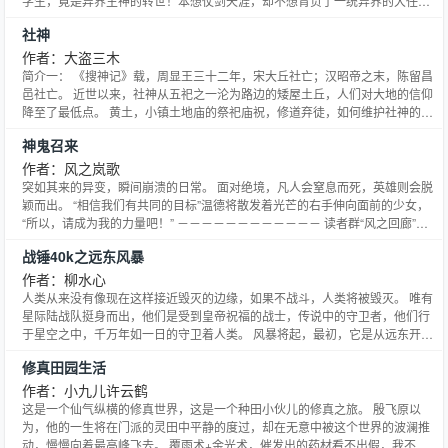
学生，竟是异界主神的转世！本想仗剑天涯，却不想背负了一统异界的大任，
熟知最后竟然是一统异界的美女！异界的混战中不乏有上古魔神，西方魔法
社神
师，现代的高科技等等参战，谢谢支持！ 在移动手机阅读平台上使用的名称为
《主神再现：异界决战天下》
作者：大盗三木
简介一： 《搜神记》载，周显王三十二年，宋大丘社亡；汉昭帝之末，陈留昌
邑社亡。 近世以来，社神从五祀之一沦为路边的矮屋土丘，人们对大地的信仰
降至了最低点。 黄土，小镇土地庙的祭祀庙祝，修道弃徒，如何维护社神的荣
耀？如何抵挡来势汹汹的妖魔鬼怪，护持一方百姓平安？ 大地的荣耀，不容亵
神鬼召来
渎！ 简介二： 好多美女和妖怪…… QQ群：91516509希望能多多交流
作者：风之岚歌
突如其来的异变，瞬间崩溃的日常。 面对绝境，凡人会窒息而死，英雄则会脱
颖而出。 “相信我们有共同的目标”温德将散发着光芒的右手伸向面前的少女，
“所以，请成为我的力量吧！” －－－－－－－－－－－－ 读者群“风之回廊”
109234678
战锤40k之远东风暴
作者：柳水心
人类从来没有像现在这样接近毁灭的边缘，如果不战斗，人类将被毁灭。 唯有
星际陆战队挺身而出，他们是受到皇帝祝福的战士，传说中的守卫者，他们行
于星空之中，千万年如一日的守卫着人类。 风暴将起，最初，它是从远东开始
的。 特别备注：本书风格有向“哥特”发展趋势，未成年人如要观看请在家长陪
修真田园生活
同之下。
作者：小九儿许云鹤
这是一个仙气纵横的修真世界，这是一个种田小伙儿的修真之旅。 殷飞原以
为，他的一生将在门派的灵田中平静的度过，却在无意中被这个世界的波澜推
动，慢慢向着最高峰飞去。 覆雨术+金光术，催发出的药材看不出假，我不是