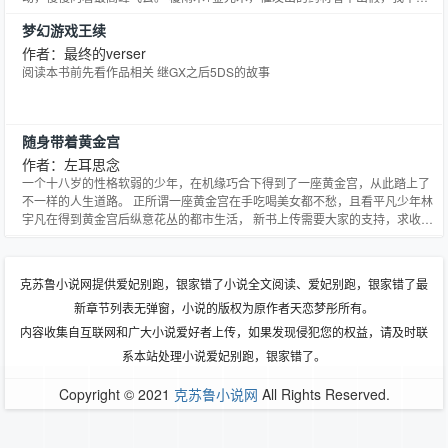
骗子，我是搞法术开发的，殷飞如是说。
梦幻游戏王续
作者：最终的verser
阅读本书前先看作品相关 继GX之后5DS的故事
随身带着黄金宫
作者：左耳思念
一个十八岁的性格软弱的少年，在机缘巧合下得到了一座黄金宫，从此踏上了
不一样的人生道路。 正所谓一座黄金宫在手吃喝美女都不愁，且看平凡少年林
宇凡在得到黄金宫后纵意花丛的都市生活， 新书上传需要大家的支持，求收藏
和推荐
克苏鲁小说网提供爱妃别跑，银家错了小说全文阅读、爱妃别跑，银家错了最
新章节列表无弹窗，小说的版权为原作者天恋梦彤所有。
内容收集自互联网和广大小说爱好者上传，如果发现侵犯您的权益，请及时联
系本站处理小说爱妃别跑，银家错了。
Copyright © 2021
克苏鲁小说网
All Rights Reserved.