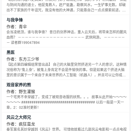
与阴间沟通的道士，他捉鬼救人，赶尸驱蛊，勘察风水，一生铲事无数。却破
出不了家族的千年诅咒，我没有他的大神通，只能靠自己一点点摸索前进，打
破诅咒、活下去，像一个正常人一样…… 谢谢恩师三叔教导之恩：神仙缥缈太
与我争锋
虚私世俗无由得见之幸遇门庭开教化，临逢斋醮莫推辞担家造孽常终日，作福
治心只暂时更到时来心不谨，终身何以报恩——致三叔。 书海
作者：青伞
会当凌绝顶，谁与我争锋？ 昔日的剑界神话，重入云天后，将带来怎样的腥风
血雨？ －－－－－－－－－－－－－－－－－－－ 武侠网游。 －－－－－－
－ 读者群199047894
黑医
作者：东方三少爷
【起点第四编辑组荣誉出品】 自己的大脑里突然挤进另一个人的意识，这种情
况俗称为“鬼上身”，被鬼上身肯定不会是件愉快的事。但是如果这个挤进大脑
里的意识属于一个来自于未来世界的人工智能（机器人），并且可以让你成为
当代第一名医，你是否会接受呢…… 莫一凡是一个敢于玩命的替身演员，无意
观音家养的熊
中接触到了神秘的“天外来客”，从而掌握了来自于未来世界的神奇医术，并且
还莫名其妙地担负起了振兴中华医学的重任…… 声明：本
作者：野生灌猴
一个宅男不幸穿越了，变成了被观音收服的妖熊。。。 故事从此开始～～～～
～～～～ #################################### 以后一般是一天一
章，2：02准时更新！
风云之大师兄
作者：疯狂蛮龙
秦军莫名其妙穿越到《风云》世界。 可惜他就看过几部风云电影和一点点电视