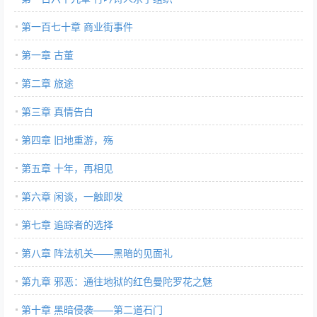
第一百七十章 商业街事件
第一章 古董
第二章 旅途
第三章 真情告白
第四章 旧地重游，殇
第五章 十年，再相见
第六章 闲谈，一触即发
第七章 追踪者的选择
第八章 阵法机关——黑暗的见面礼
第九章 邪恶：通往地狱的红色曼陀罗花之魅
第十章 黑暗侵袭——第二道石门