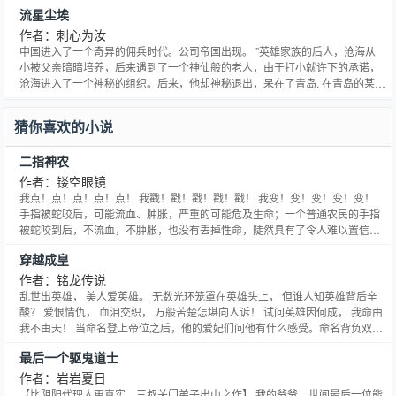
流星尘埃
作者：刺心为汝
中国进入了一个奇异的佣兵时代。公司帝国出现。 ”英雄家族的后人，沧海从
小被父亲暗暗培养，后来遇到了一个神仙般的老人，由于打小就许下的承诺，
沧海进入了一个神秘的组织。后来，他却神秘退出，呆在了青岛. 在青岛的某天
里，沧海醒来时，发现床上多了个女子。还有血迹斑斑的床单。他的世界，乱
了。 然后，接连不断的，以他为目标的事件，相继发生了。拥有流星尘埃的
猜你喜欢的小说
他，成了众人眼里的肥羊。 一个拥有不平凡能力的男子，注
二指神农
作者：镂空眼镜
我点！点！点！点！点！ 我戳！戳！戳！戳！戳！ 我变！变！变！变！变！
手指被蛇咬后，可能流血、肿胀，严重的可能危及生命；一个普通农民的手指
被蛇咬到后，不流血，不肿胀，也没有丢掉性命，陡然具有了令人难以置信的
神力…… 于是乎，他凭借两个手指的力量，治病救人，惩恶济善，泡妞打乐,还
穿越成皇
能…… 还能干什么呢？点击阅读呗。真是的，全说了不就没意思了吗，一点情
调也不懂！ 不使用双截棍，吼吼哈哈，只使用两手指，
作者：铭龙传说
乱世出英雄， 美人爱英雄。 无数光环笼罩在英雄头上， 但谁人知英雄背后辛
酸？ 爱恨情仇， 血泪交织， 万般苦楚怎堪向人诉！ 试问英雄因何成， 我命由
我不由天！ 当命名登上帝位之后，他的爱妃们问他有什么感受。命名背负双
手，昂首望着天边的夕阳，淡淡地说了一句：“天凉好个秋！”
最后一个驱鬼道士
作者：岩岩夏日
【比阴阳代理人更真实，三叔关门弟子出山之作】 我的爷爷，世间最后一位能