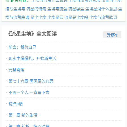
❀ 相关推荐：
尘埃与流萤什么意思
尘埃与流萤纯音乐
流星与尘埃
的他如何在众多组织围困中突出重围，对他寄予厚望的女子，命运
会如何？传奇，是否能铸就？
描写尘埃与 流星的诗句
尘埃与流萤
流星容尘
尘埃星河什么意思
尘
埃与流萤曲谱
星尘尘埃
尘埃星云
流星是尘埃吗
尘埃与流萤歌词
《流星尘埃》全文阅读
升序↑
前言：我为自己
现实中慢慢的，开始新生活
元旦寄语
第七十六章 黑凤凰的心思
不再一个人,一直写下去
说点p话
第一章 新的生活
第二章 转折，惊心动魄