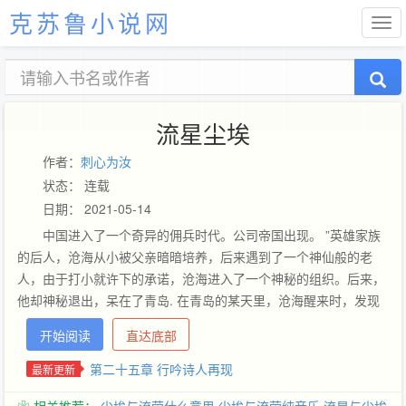
克苏鲁小说网
流星尘埃
作者：
刺心为汝
状态： 连载
日期： 2021-05-14
中国进入了一个奇异的佣兵时代。公司帝国出现。 ”英雄家族
的后人，沧海从小被父亲暗暗培养，后来遇到了一个神仙般的老
人，由于打小就许下的承诺，沧海进入了一个神秘的组织。后来，
他却神秘退出，呆在了青岛. 在青岛的某天里，沧海醒来时，发现
床上多了个女子。还有血迹斑斑的床单。他的世界，乱了。 然后，
开始阅读
直达底部
接连不断的，以他为目标的事件，相继发生了。拥有流星尘埃的
他，成了众人眼里的肥羊。 一个拥有不平凡能力的男子，注定不能
第二十五章 行吟诗人再现
最新更新
平凡的活下去。 九月鹰飞，寻觅灵狐。 沧海就是灵狐，身怀重宝