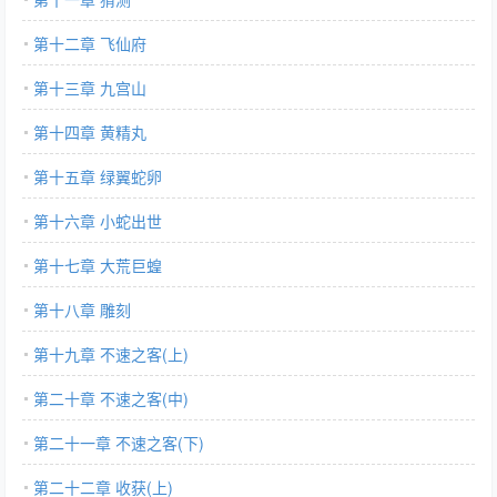
第十二章 飞仙府
第十三章 九宫山
第十四章 黄精丸
第十五章 绿翼蛇卵
第十六章 小蛇出世
第十七章 大荒巨蝗
第十八章 雕刻
第十九章 不速之客(上)
第二十章 不速之客(中)
第二十一章 不速之客(下)
第二十二章 收获(上)