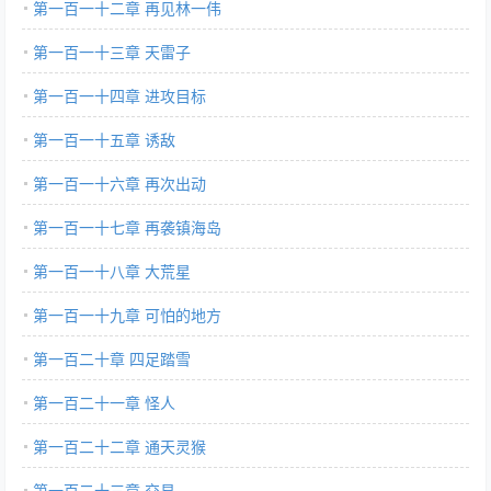
第一百一十二章 再见林一伟
第一百一十三章 天雷子
第一百一十四章 进攻目标
第一百一十五章 诱敌
第一百一十六章 再次出动
第一百一十七章 再袭镇海岛
第一百一十八章 大荒星
第一百一十九章 可怕的地方
第一百二十章 四足踏雪
第一百二十一章 怪人
第一百二十二章 通天灵猴
第一百二十三章 交易