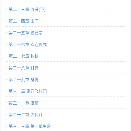
第二十三章 收获(下)
第二十四章 出门
第二十五章 道德宗
第二十六章 欢迎仪式
第二十七章 敌踪
第二十八章 打算
第二十九章 身份
第三十章 离开飞仙门
第三十一章 店辅
第三十二章 店伙计
第三十三章 第一单生意