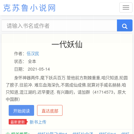
克苏鲁小说网
一代妖仙
作者：
伍汉民
状态： 全本
日期： 2021-05-14
身怀神器两件,麾下妖兵百万.管他前方荆棘重重,咱只知道,抡圆
了膀子,往前冲. 难忘血海深仇,不屑成仙成佛.就算对手威名赫赫,咱
只知道,混江湖的,迟早要还. 有兴趣的，请加群（41714573，原大
中国群）
开始阅读
直达底部
新书上传
最新更新