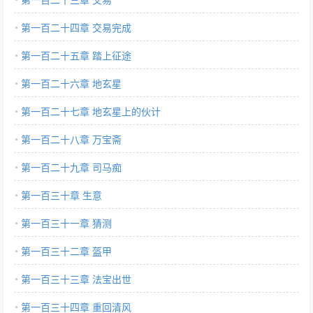
第一百二十四章 交易完成
第一百二十五章 踏上征途
第一百二十六章 地玄星
第一百二十七章 地玄星上的伙计
第一百二十八章 万宝斋
第一百二十九章 司马痴
第一百三十章 生意
第一百三十一章 猜测
第一百三十二章 盔甲
第一百三十三章 法宝出世
第一百三十四章 重回清风