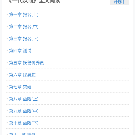
《一代妖仙》全文阅读
升序↑
第一章 报名(上)
第二章 报名(中)
第三章 报名(下)
第四章 测试
第五章 妖兽饲养员
第六章 绿翼蛇
第七章 突破
第八章 凶险(上)
第九章 凶险(中)
第十章 凶险(下)
第十一章 猜测