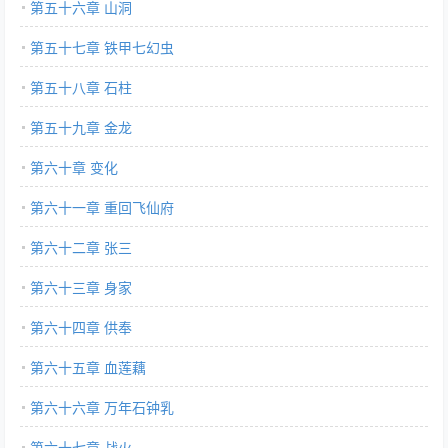
第五十六章 山洞
第五十七章 铁甲七幻虫
第五十八章 石柱
第五十九章 金龙
第六十章 变化
第六十一章 重回飞仙府
第六十二章 张三
第六十三章 身家
第六十四章 供奉
第六十五章 血莲藕
第六十六章 万年石钟乳
第六十七章 战火