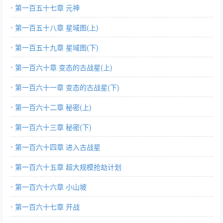
第一百五十七章 元神
第一百五十八章 星域图(上)
第一百五十九章 星域图(下)
第一百六十章 变态的古战星(上)
第一百六十一章 变态的古战星(下)
第一百六十二章 秘密(上)
第一百六十三章 秘密(下)
第一百六十四章 进入古战星
第一百六十五章 超大规模抢劫计划
第一百六十六章 小山坡
第一百六十七章 开战