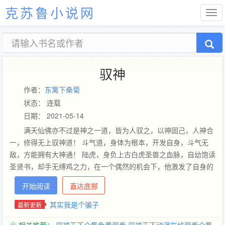
克苏鲁小说网
驭神
作者：
东篱下桑菊
状态： 连载
日期： 2021-05-14
满天仙佛亦不过是神之一道，皆为人驭之，以神固己，人神合
一，修得无上驭神道！ 斗气道，身体为根本，开发自身，斗气无
敌，方能拥有大神通！ 陆虎，身负上古白虎圣兽之血脉，自幼饱读
圣贤书，却手无缚鸡之力，在一个偶然的机会下，他激发了自身的
圣兽血脉，自此，他踏上了源远浩瀚的驭神之道！ 为了替父正名，
开始阅读
直达底部
他又不得不兼修斗气道，只为重夺镇西大将军一职！ 驭神道：守
一，出窍，化神，出战，合一，唤神，雷劫，降神 斗气道：斗士，
其实我是个骗子
最新更新
斗战，斗将，斗气宗师，斗气大宗师，斗圣！ 1群：