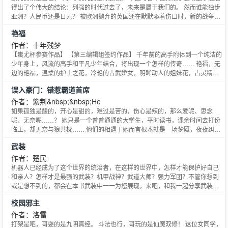
得出了个伟大的结论：列强的时代过去了，未来是属于我们的。 然而谁能独步
亚洲？人民币还是日元？ 被欧洲抛弃的英国还在默默添着伤口时，新的战争已
经在悄然打响。 七十年代的口号是“谁掌握了石油，谁就掌握了世界。” 二十一
艳福
世纪的口号已成了：“谁掌握了标价权，谁就就能统治世界。” 是美元收复荣誉
还是欧元重建神圣罗马帝国，一统欧洲？ 虎视眈
作者：十年残梦
【蚩尤杯参赛作品】 【第三编辑组签约作品】 千年前的高手附体到一个纯洁的
少年身上，风流的高手和平凡少年结合，将出现一个怎样的传奇…… 艳福，无
边的艳福，温柔的护士之花，冷艳的古武娇女，明眸动人的姐妹花，古灵精怪
的妹妹，楚楚动人的小家碧玉，众美女联袂出击，联手打造艳福无边。 无边风
误入豪门：错惹霸道首席
月 风月无边 新书上传，下方作者推荐有传送，或者直接复制下方网址！ 乾坤
天地，天地乾坤，乾为天，坤为地 乾以易知，坤以简
作者：紫荆&nbsp;&nbsp;He
如果孤独是酸的，开心是甜的，难过是苦的，伤心是辣的，那么爱呢、思念
呢、无奈呢……？ 她只是一个普普通通的大学生，平时读书，课余时间去打份
临工，却无奈与狼共枕…… 他们的相遇于她而言根本就是一场梦魇，夜夜纠
缠，不敢入眠…… 失去了身，也错失了心…… 被伤的体无完肤之后，她毅然地
武装
转身…… 陈先生，从今天开始，你往东，我就向西，你南辕，我就北辙，天涯
海角，永不相见…… 此情可待成追忆，只是当时已惘然……
作者：楚民
机器人已经成为了这个世界的统治者，在这样的世界中，怎样才能保护好自己
和亲人？怎样才是最强的武装？机甲战神？武道大师？强力军团？不管你想到
或是想不到的，都会在本书武装中一一为您展现，来吧，和我一起分享武装的
世界！！！！ 您的支持，我的动力，收藏+红票+评论+ 楚民拜谢！！
校园邪主
作者：洛雷
打架是吧，哥耍的是九阴真经。 斗法也行，哥玩的是仙魔双修！ 这位女同学，