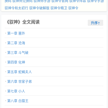
换码
驭神师兑换码
驭神师手游
驭神令官网
驭神令阵容
驭神令手游
驭神令和太初行
驭神令破解版
驭神令精卫
驭神令
《驭神》全文阅读
升序↑
第一章 塞外
第二章 沧海
第三章 斗气破
第四章 化神
第五章 蛇蝎夫人
第六章 世家子弟
第七章 小人
第八章 白猿王