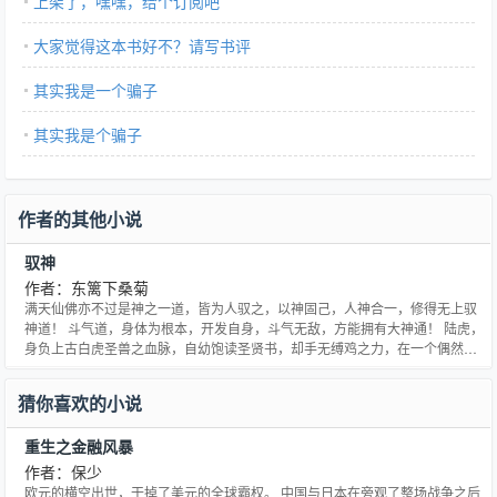
上架了，嘿嘿，给个订阅吧
大家觉得这本书好不？请写书评
其实我是一个骗子
其实我是个骗子
作者的其他小说
驭神
作者：东篱下桑菊
满天仙佛亦不过是神之一道，皆为人驭之，以神固己，人神合一，修得无上驭
神道！ 斗气道，身体为根本，开发自身，斗气无敌，方能拥有大神通！ 陆虎，
身负上古白虎圣兽之血脉，自幼饱读圣贤书，却手无缚鸡之力，在一个偶然的
机会下，他激发了自身的圣兽血脉，自此，他踏上了源远浩瀚的驭神之道！ 为
了替父正名，他又不得不兼修斗气道，只为重夺镇西大将军一职！ 驭神道：守
猜你喜欢的小说
一，出窍，化神，出战，合一，唤神，雷劫，降神 斗气道
重生之金融风暴
作者：保少
欧元的横空出世，干掉了美元的全球霸权。 中国与日本在旁观了整场战争之后