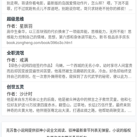
别走啊，哥请你看电影，最新版的岛国爱情动作片，怎么样？ 喂，下流不是
罪，打不过就跑有点儿不厚道吧，别跑说你呢，哥只求财绝不抢你的裤衩！ 毁
人拿手，治病也不下话下，哥使的是阎王愁的鬼针，用的是天材地宝做成的丹
超级思维
药，想死，门儿的都没有，哥还没玩儿够呢！什么，你说你是女滴，漂亮的留
下做老婆，不漂亮的直接踢飞。 天雷滚滚来！ 罗雷，一个
作者：星辰羽
高中生秦华，以三百块钱的代价换来了一项级异能，思维能力，无所不能！思
维能力:控制自己的情绪，思想，第六感和身体调节能力。新书 极品杀手房东
book.zongheng.com/book/396o3o.htm1
全职流氓
作者：戒满
【绿色小说网四组签约作品】 乌蝇，一个西城的无名小卒，幼时享尽人间富贵
而后却因变故尝遍世间苦楚，他虽然被生活磨砺的无良，冷血，好色却始终坚
持自己的原则，在一次意外偶得密卷，窥探到了古代武学的秘密，便以此为契
机，开始在势力林立的西城崭露头角，官二代？富二代？军二代？眼皮都不抬
创世五灵
一下，我是流氓我怕谁？女教授，女学生，女警察，不都是女人嘛？ （老人新
作，每天万字+更新稳定，人品保证，偶尔也会暴击加更，求收
作者：沙计时
他是来自东方和亲公主的后裔，他是被众神选中的预言之子救世灵童，他和七
位好友护送10万奴隶四度赤水，翻雪山，过草地，长征2万伍仟里，最终来到
神奇的炎黄大地，他伴随张骞北出大漠，打通丝绸之路，他帮助商鞅变法，帮
助孙武练兵，最终一统天下，却最后眼睁睁看着当世王者最后陨落。 他手持上
古猴王遗世重器，身披今朝邪灵盔甲，丰丹闹天堂冲出地狱，以凡人之心成就
神之不能。
克苏鲁小说网提供驭神小说全文阅读、驭神最新章节列表无弹窗，小说的版权