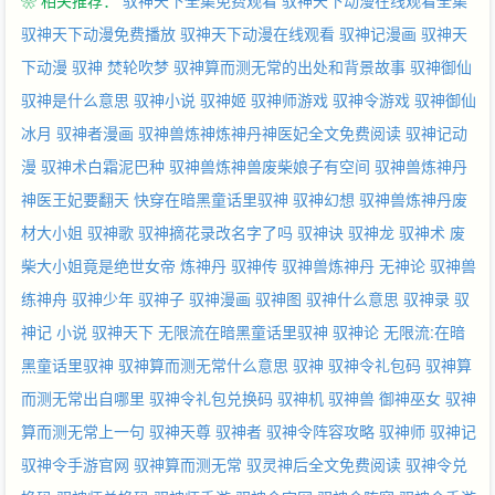
❀ 相关推荐：
驭神天下全集免费观看
驭神天下动漫在线观看全集
70480525（满）VIP群：72819433 2群3群满，爱心读者改错群：
104361874（暂加本群）
驭神天下动漫免费播放
驭神天下动漫在线观看
驭神记漫画
驭神天
下动漫
驭神 焚轮吹梦
驭神算而测无常的出处和背景故事
驭神御仙
驭神是什么意思
驭神小说
驭神姬
驭神师游戏
驭神令游戏
驭神御仙
冰月
驭神者漫画
驭神兽炼神炼神丹神医妃全文免费阅读
驭神记动
漫
驭神术白霜泥巴种
驭神兽炼神兽废柴娘子有空间
驭神兽炼神丹
神医王妃要翻天
快穿在暗黑童话里驭神
驭神幻想
驭神兽炼神丹废
材大小姐
驭神歌
驭神摘花录改名字了吗
驭神诀
驭神龙
驭神术
废
柴大小姐竟是绝世女帝
炼神丹
驭神传
驭神兽炼神丹
无神论
驭神兽
练神舟
驭神少年
驭神子
驭神漫画
驭神图
驭神什么意思
驭神录
驭
神记 小说
驭神天下
无限流在暗黑童话里驭神
驭神论
无限流:在暗
黑童话里驭神
驭神算而测无常什么意思
驭神
驭神令礼包码
驭神算
而测无常出自哪里
驭神令礼包兑换码
驭神机
驭神兽
御神巫女
驭神
算而测无常上一句
驭神天尊
驭神者
驭神令阵容攻略
驭神师
驭神记
驭神令手游官网
驭神算而测无常
驭灵神后全文免费阅读
驭神令兑