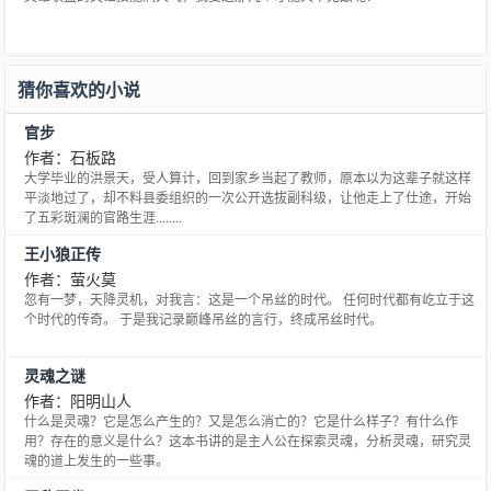
猜你喜欢的小说
官步
作者：石板路
大学毕业的洪景天，受人算计，回到家乡当起了教师，原本以为这辈子就这样
平淡地过了，却不料县委组织的一次公开选拔副科级，让他走上了仕途，开始
了五彩斑澜的官路生涯........
王小狼正传
作者：萤火莫
忽有一梦，天降灵机，对我言：这是一个吊丝的时代。 任何时代都有屹立于这
个时代的传奇。 于是我记录巅峰吊丝的言行，终成吊丝时代。
灵魂之谜
作者：阳明山人
什么是灵魂？它是怎么产生的？又是怎么消亡的？它是什么样子？有什么作
用？存在的意义是什么？这本书讲的是主人公在探索灵魂，分析灵魂，研究灵
魂的道上发生的一些事。