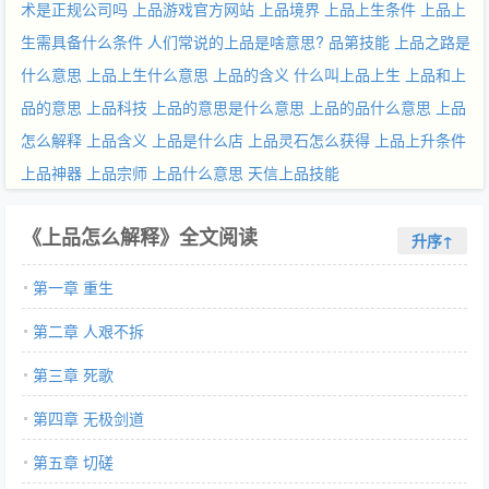
术是正规公司吗
上品游戏官方网站
上品境界
上品上生条件
上品上
生需具备什么条件
人们常说的上品是啥意思?
品第技能
上品之路是
什么意思
上品上生什么意思
上品的含义
什么叫上品上生
上品和上
品的意思
上品科技
上品的意思是什么意思
上品的品什么意思
上品
怎么解释
上品含义
上品是什么店
上品灵石怎么获得
上品上升条件
上品神器
上品宗师
上品什么意思
天信上品技能
《上品怎么解释》全文阅读
升序↑
第一章 重生
第二章 人艰不拆
第三章 死歌
第四章 无极剑道
第五章 切磋