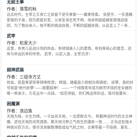
无敌王拳
作者：落雪的秋
远古时代，主宰之王身亡之前留下逆天拳套一一霸拳铁套。 张星宇，一名落魄
家族的子弟，因为家庭巨变，父亲坠海生死不明，母亲和姐姐被家族强迫接
回，为了救出亲人，他不断的挑战自我，不断的超越自我，从此走上了一条传
奇之…… 求打赏，求点击，求推荐哇
武宰
作者：松家大少
这里，有男儿征战沙场的热血，有倾城美人儿的柔情，有刻骨铭心的爱恋，还
有与命运抗争的传奇。 武宰，以武入道，主宰沉浮！
超神武装
作者：三组寺方丈
热血，挺直脊梁铁骨铮铮挥洒； 辉煌，踏着敌人皑皑白骨铸就； 妖孽，我的封
号就是“绝代妖孽”——我要超神！ —— 一个纯情青年成为群芳环绕的圣女峰的
唯一男弟子，万花丛中一点绿。 “如花师姐，你们再这样的话，我可就要叫
了！”墙角，纯情青年瑟瑟发抖。 “你叫啊！你就是叫破喉咙也不会有人来救你
困魔渊
的。这是圣女师尊的命令，你还是乖乖从了我们吧！”一群如花似玉的师姐如狼
似虎，一拥而上！ —— 注：新书新呵护，方丈
作者：浪边鱼
天地为局，众生为棋，一子血杀天地，一念禁断古今。 称霸神话时代的太古神
魔、逆伐天地的洪荒遗族、聚天地污秽之气而生的僵臣一族…… 正当这些强大
种族对弈万古，使尽浑身解数博取成仙气机之时，古寒带着一节指骨，莫名其
妙的出现在了这个世界。 一枚意外的棋子落入棋盘之中……