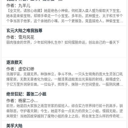
作者：九半儿
【全文完，请放心收藏】她是绝色小神偷，伺机潜入虞人盟为偷取天下至宝。
她本是来偷宝物，却顺手牵走一个小宝宝。多年后，武林盟主、太子和王爷个
个争当孩子他爹，这个亲她的小嘴，另一个更猴急，竟直接抢人，神偷宝宝横
刀立马：“我娘是你们能亲能抢的吗！”n...
玄元大陆之唯我独尊
作者：雪月风花
弱肉强食的世界，少年如何挣扎生存？如何摆脱命运，创出自己的一番天下
逐浪掀天
作者：虚空幻缈
浩瀚宇宙，无疆无界。种族林立，争斗不休。一只头生犄角的庞大生灵张口吼
爆星辰，无数无辜者化为烟尘。一艘漆黑战舰发出光束般的射线，崩塌虚空，
于亿万里外洞穿巨兽。一位仙子，挥挥手，抹除一片空间堡垒。一股阴风拂
来，所过之处皆虚无。一个弃婴，几经辗转波折，义无反顾的迎向浪潮，走出
绝世狂妃：嚣张二小姐
自己全新的人生路。
作者：杨家二小...
前世，她是四大家族之南宫世家的接班人，综合实力世界排行前十的高手，驯
兽除恶，守护着天朝；今生，她是不会一点玄力的庶女二小姐，懦弱无能，逆
来顺受！当她因故穿越到了废物小姐的身上之后，将会发生怎么样的传奇呢？
VIP群250083199
美孚大陆