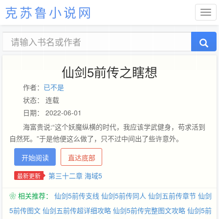
克苏鲁小说网
仙剑5前传之瞎想
作者：
已不是
状态： 连载
日期： 2022-06-01
海富贵说:“这个妖魔纵横的时代，我应该学武健身，苟求活到
自然死。”于是他便这么做了，只不过中间出了些许意外。
开始阅读
直达底部
第三十二章 海域5
最新更新
❀ 相关推荐：
仙剑5前传支线
仙剑5前传同人
仙剑五前传章节
仙剑
5前传图文
仙剑五前传超详细攻略
仙剑5前传完整图文攻略
仙剑5前