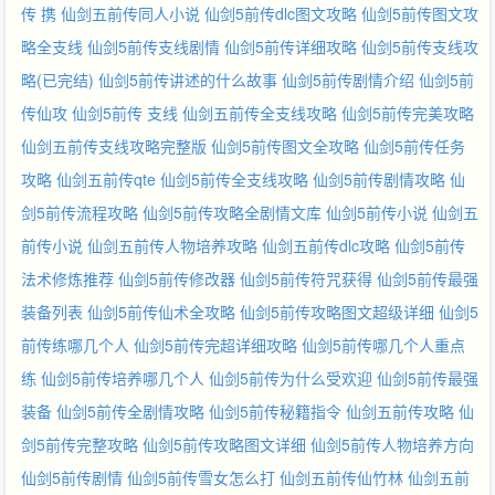
传 携
仙剑五前传同人小说
仙剑5前传dlc图文攻略
仙剑5前传图文攻
略全支线
仙剑5前传支线剧情
仙剑5前传详细攻略
仙剑5前传支线攻
略(已完结)
仙剑5前传讲述的什么故事
仙剑5前传剧情介绍
仙剑5前
传仙攻
仙剑5前传 支线
仙剑五前传全支线攻略
仙剑5前传完美攻略
仙剑五前传支线攻略完整版
仙剑5前传图文全攻略
仙剑5前传任务
攻略
仙剑五前传qte
仙剑5前传全支线攻略
仙剑5前传剧情攻略
仙
剑5前传流程攻略
仙剑5前传攻略全剧情文库
仙剑5前传小说
仙剑五
前传小说
仙剑五前传人物培养攻略
仙剑五前传dlc攻略
仙剑5前传
法术修炼推荐
仙剑5前传修改器
仙剑5前传符咒获得
仙剑5前传最强
装备列表
仙剑5前传仙术全攻略
仙剑5前传攻略图文超级详细
仙剑5
前传练哪几个人
仙剑5前传完超详细攻略
仙剑5前传哪几个人重点
练
仙剑5前传培养哪几个人
仙剑5前传为什么受欢迎
仙剑5前传最强
装备
仙剑5前传全剧情攻略
仙剑5前传秘籍指令
仙剑五前传攻略
仙
剑5前传完整攻略
仙剑5前传攻略图文详细
仙剑5前传人物培养方向
仙剑5前传剧情
仙剑5前传雪女怎么打
仙剑五前传仙竹林
仙剑五前