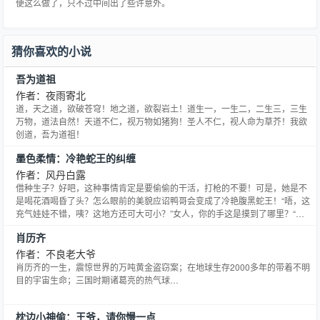
便这么做了，只不过中间出了些许意外。
猜你喜欢的小说
吾为道祖
作者：夜雨寄北
道，天之道，欲破苍穹！地之道，欲裂岩土！道生一，一生二，二生三，三生
万物，道法自然！天道不仁，视万物如猪狗！圣人不仁，视人命为草芥！我欲
创道，吾为道祖！
墨色柔情：冷艳蛇王的纠缠
作者：风丹白露
借种生子？好吧，这种事情肯定是要偷偷的干活，打枪的不要！可是，她是不
是喝花酒喝昏了头？怎么眼前的美貌应诏鸭哥会变成了冷艳腹黑蛇王！“唔，这
充气娃娃不错，咦？这地方还可大可小？”女人，你的手这是摸到了哪里？“快
枪手！赶紧走！”说他是快枪手？噗……分明他还什么都没...
肖历齐
作者：不良老大爷
肖历齐的一生，震惊世界的万吨黄金盗窃案；在地球生存2000多年的带着不明
目的宇宙生命；三国时期诸葛亮的热气球…
枕边小神偷：王爷，请你慢一点