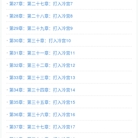
第27章：第二十七章：打入冷宫7
第28章：第二十八章：打入冷宫8
第29章：第二十九章：打入冷宫9
第30章：第三十章：打入冷宫10
第31章：第三十一章：打入冷宫11
第32章：第三十二章：打入冷宫12
第33章：第三十三章：打入冷宫13
第34章：第三十四章：打入冷宫14
第35章：第三十五章：打入冷宫15
第36章：第三十六章：打入冷宫16
第37章：第三十七章：打入冷宫17