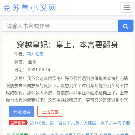
克苏鲁小说网
穿越皇妃：皇上，本宫要翻身
作者：
艳儿归来
状态： 全本
日期： 2021-05-14
天啊！我不会这么倒霉吧！好不容易遇到放假抱着欢快的心情
跟朋友去公园放肆的疯狂下，没想到坐个过山车都能坐到个鸟不拉
屎的朝代。那么多人不选，偏偏这种好事让本姑娘给摊上了，上帝
你也太看的起我啦吧！这些本姑娘都忍了，更可恶的是还遇到个喜
怒无常的...
开始阅读
直达底部
第146章：第一百四十六章：大结局：执子之手与子偕
最新更新
老