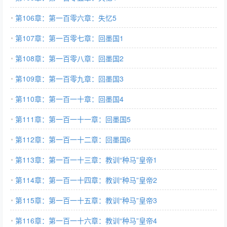
第106章：第一百零六章：失忆5
第107章：第一百零七章：回墨国1
第108章：第一百零八章：回墨国2
第109章：第一百零九章：回墨国3
第110章：第一百一十章：回墨国4
第111章：第一百一十一章：回墨国5
第112章：第一百一十二章：回墨国6
第113章：第一百一十三章：教训“种马”皇帝1
第114章：第一百一十四章：教训“种马”皇帝2
第115章：第一百一十五章：教训“种马”皇帝3
第116章：第一百一十六章：教训“种马”皇帝4