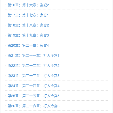
第16章：第十六章：选妃2
第17章：第十七章：家宴1
第18章：第十八章：家宴2
第19章：第十九章：家宴3
第20章：第二十章：家宴4
第21章：第二十一章：打入冷宫1
第22章：第二十二章：打入冷宫2
第23章：第二十三章：打入冷宫3
第24章：第二十四章：打入冷宫4
第25章：第二十五章：打入冷宫5
第26章：第二十六章：打入冷宫6