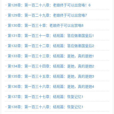
第128章：第一百二十八章：老娘终于可以出宫咯！6
第129章：第一百二十九章：老娘终于可以出宫咯7
第130章：第一百三十章：老娘终于可以出宫咯8
第131章：第一百三十一章：结局篇：答应做墨国皇后1
第132章：第一百三十二章：结局篇：答应做墨国皇后2
第133章：第一百三十三章：结局篇：是她，真的是她1
第134章：第一百三十四章：结局篇：是她，真的是她2
第135章：第一百三十五章：结局篇：是她，真的是她3
第136章：第一百三十六章：结局篇：是她，真的是她4
第137章：第一百三十七章：结局篇：恢复记忆1
第138章：第一百三十八章：结局篇：恢复记忆1