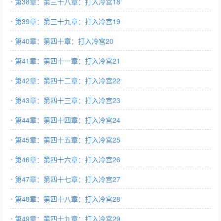
第38章：第三十八章：打入冷宫18
第39章：第三十九章：打入冷宫19
第40章：第四十章：打入冷宫20
第41章：第四十一章：打入冷宫21
第42章：第四十二章：打入冷宫22
第43章：第四十三章：打入冷宫23
第44章：第四十四章：打入冷宫24
第45章：第四十五章：打入冷宫25
第46章：第四十六章：打入冷宫26
第47章：第四十七章：打入冷宫27
第48章：第四十八章：打入冷宫28
第49章：第四十九章：打入冷宫29