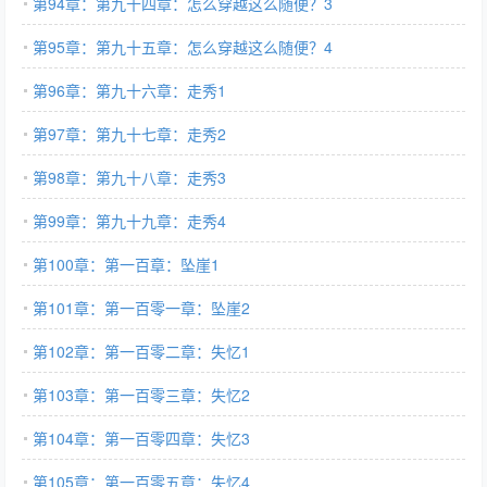
第94章：第九十四章：怎么穿越这么随便？3
第95章：第九十五章：怎么穿越这么随便？4
第96章：第九十六章：走秀1
第97章：第九十七章：走秀2
第98章：第九十八章：走秀3
第99章：第九十九章：走秀4
第100章：第一百章：坠崖1
第101章：第一百零一章：坠崖2
第102章：第一百零二章：失忆1
第103章：第一百零三章：失忆2
第104章：第一百零四章：失忆3
第105章：第一百零五章：失忆4