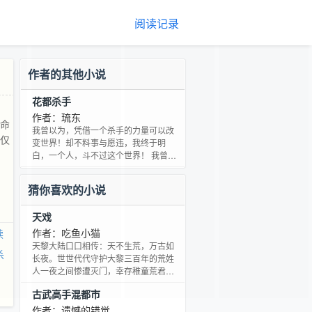
阅读记录
作者的其他小说
花都杀手
作者：琉东
的命
我曾以为，凭借一个杀手的力量可以改
！仅
变世界！却不料事与愿违，我终于明
白，一个人，斗不过这个世界！ 我曾以
为，我抛弃了整个世界，却现这个世界
抛弃了我！ 我曾以为，拥有了一个令人
猜你喜欢的小说
闻风丧胆的势力，就可以左右别人的命
运！可是到头来，我连自己的命运都左
天戏
右不了。于是，我终于明白： 在这个花
花世界，我只是一个人，一个杀手！仅
作者：吃鱼小猫
读
此而已！ ——孟翔
天黎大陆口口相传：天不生荒，万古如
杀
长夜。世世代代守护大黎三百年的荒姓
人一夜之间惨遭灭门，幸存稚童荒君渔
韶华白首仅剩十年生命立志报仇！结交
古武高手混都市
生死兄弟，相遇红颜知己！在爱恨交织
的天黎大陆，荒君渔手持荒戟横扫大黎
作者：遗憾的错觉