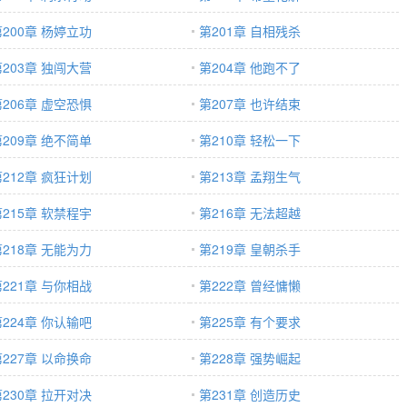
第200章 杨婷立功
第201章 自相残杀
第203章 独闯大营
第204章 他跑不了
第206章 虚空恐惧
第207章 也许结束
第209章 绝不简单
第210章 轻松一下
第212章 疯狂计划
第213章 孟翔生气
第215章 软禁程宇
第216章 无法超越
第218章 无能为力
第219章 皇朝杀手
第221章 与你相战
第222章 曾经慵懒
第224章 你认输吧
第225章 有个要求
第227章 以命换命
第228章 强势崛起
第230章 拉开对决
第231章 创造历史