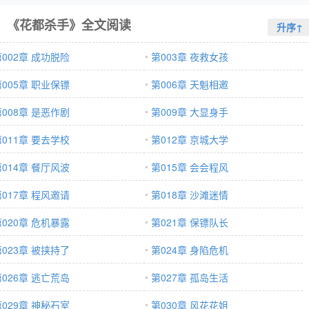
《花都杀手》全文阅读
升序↑
第002章 成功脱险
第003章 夜救女孩
第005章 职业保镖
第006章 天魁相邀
第008章 是恶作剧
第009章 大显身手
第011章 要去学校
第012章 京城大学
第014章 餐厅风波
第015章 会会程风
第017章 程风邀请
第018章 沙滩迷情
第020章 危机暴露
第021章 保镖队长
第023章 被挟持了
第024章 身陷危机
第026章 逃亡荒岛
第027章 孤岛生活
第029章 神秘石室
第030章 风花花姐