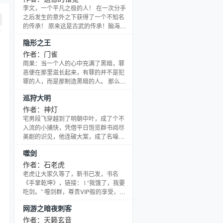
所有宗派，征战西土脚踏四大凶地！欲
李文，一个平凡之极的人！ 在一次分手
错苍天！
之后发生的意外之下获得了一个不知名
的传承！ 原来这是古武的传承！脑海中
的图画，一个又一个的功法！ 李文该如
隐形之王
何运用这一传承？李文又怎么在古武满
天的社会创造自己的势力？ 一个又一个
作者：门雀
招人嫉妒的艳遇，一次又一次帮派战争
雨果：当一个人的心中充满了黑暗，罪
的凶险！让李文带领大家来一次现代版
恶便在那里滋长起来，有罪的并不是犯
的武侠世界！（直接说是混混抢地盘不
罪的人，而是那制造黑暗的人。 那么，
就行了！艹！）然而就在这个时候李文
世界的黑暗又一直延伸到了何处？又是
巡狩大明
突然意外获得了一块神奇的雨花石，这
谁，在原本就隐没于世的世界里埋下罪
块石头将带给李文什
恶的种子…… 一个闷骚的学生宅男，无
作者：神灯
意间被带入了一个与以往完全不同的世
宅男段飞穿越到了明朝中叶，成了个不
界，在世界观悄然改变的同时，娇小的
入流的小捕快，凭借平日饱览群书阅尽
女老师，单纯的初恋，失落的红尘
美剧的识见，他连破大案，成了名噪一
女……一个个莺莺燕燕，不知不觉走进
时的‘神捕’！ 破案？那是家常便饭！！
噬剑
他的世界，而与之相随的，还有阴谋、
（QQ群：87833931感谢神灯资助，
阳谋，与解不开的未知枷锁！
O(∩_∩)O~） 坑蒙拐骗？那是发家的手
作者：石老虎
段！ 风从虎，云从龙，真正的人才是不
老虎让大家久等了，新书已发，书名
会寂寞的，锦衣卫、东厂向他暗送秋
《手掌乾坤》，链接： l “我饿了，我要
波；内阁六部哭喊着推他上位；打着替
吃剑。” 噬剑群，尊贵VIP般的享受，长
天行道的幌子，造反派都来挖皇帝的墙
期为热情书友发送福利。群号：1群：
网游之暗夜刺客
角…… 巧妙周旋于各大势力之间，替天
92747171（已满）2群：5911651（火
巡狩，
热招募中）
作者：天籁玄音