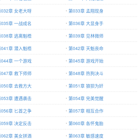
第032章 女老大呀
第033章 孟翔现身
第035章 一战成名
第036章 大显身手
第038章 逃离魁梧
第039章 见林微师
第041章 潜入魁梧
第042章 天魁丧命
第044章 一个游戏
第045章 游戏开始
第047章 救下师师
第048章 热狗决斗
第050章 去救方大
第051章 狼狈为奸
第053章 遭遇袭击
第054章 完美觉醒
第056章 匕首之争
第057章 相互合作
第059章 决定反击
第060章 各怀鬼胎
第062章 美女拼酒
第063章 敏感速度