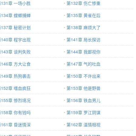
第131章 一场小胜
第132章 伤亡惨重
第134章 螳螂捕蝉
第135章 黄雀在后
第137章 秘密计划
第138章 麻烦大了
第140章 程宇出现
第141章 局长探访
第143章 谈判失败
第144章 我鄙视你
第146章 方大让食
第147章 气的吐血
第149章 热狗袭击
第150章 不许出来
第152章 嗜血疯狂
第153章 他是野兽
第155章 惨烈境况
第156章 铁血男儿
第158章 你有钱吗
第159章 罗江阴谋
第161章 昏迷情深
第162章 温情相视