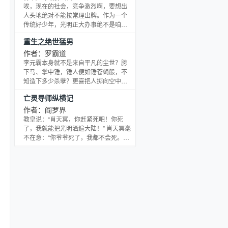
唉，现在的社会，竞争激烈啊，要想出
人头地绝对不能按常理出牌。作为一个
传统好少年，光明正大办事绝不是咱的
作风。天完不成任务？别急！等那月亮
重生之绝世猛男
慢慢爬上来…… 为了生计被迫进入游戏
的的肖岚,因为习惯晚上上线而得到了就
作者：罗霸道
职隐藏职业的机会，凭借高的天赋，独
李元霸本身就不是来自平凡的尘世？胯
特的技巧，自信的微笑，赢得了一个又
下马、掌中锤，锤人便如锤苍蝇般，不
一个美女的芳心，一件又一件极品的装
知造下多少杀孽？更喜把人掷向空中，
备，一个又一个对手的尊重。 他是暗夜
扯住双腿生生撕裂，回想那血肉横飞的
亡灵导师纵横记
的宠儿！ 在月光的背景下，在肖岚面前,
场景，映衬着一个十二岁少年的黄瘦面
所有人都不住的战
容，纵是远古的煞神也不过如此吧？
作者：阎罗界
【群号：26091971】 如此绝世英雄，
教皇说：“肖天冥，你赶紧死吧！你死
复活在人间都市，将会是何等光景？！
了，我就能把光明洒遍大陆！” 肖天冥毫
让我们一起期待李元霸的重生之旅！ 让
不在意：“你爷爷死了，我都不会死。你
罗霸道再一次为大家演绎盛夏大餐！ 让
还是送几个女性天使给我研究吧！” 兽人
那血雨纷飞，让那热血澎湃，让那杀气
先知说：“肖天冥大人，你就让我们南下
滔天如同万马奔
吧。否则都要饿死了！” 肖天冥大度允
诺：“这个可以考虑。据说狐人女性灵魂
特异，能不能借几个研究一下？” 月女祭
司说：“坏蛋，你快把怨灵给我赶走！”
肖天冥爽快地回答：“遵命！不过能不能
给几瓶生命泉水解解渴？” 远古黄昏