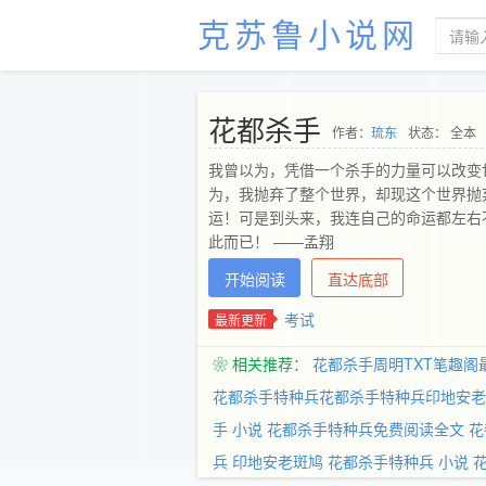
克苏鲁小说网
花都杀手
作者：
琉东
状态： 全本
我曾以为，凭借一个杀手的力量可以改变
为，我抛弃了整个世界，却现这个世界抛
运！可是到头来，我连自己的命运都左右
此而已！ ——孟翔
开始阅读
直达底部
考试
最新更新
❀ 相关推荐：
花都杀手周明TXT笔趣阁
花都杀手特种兵花都杀手特种兵印地安老
手 小说
花都杀手特种兵免费阅读全文
花
兵 印地安老斑鸠
花都杀手特种兵 小说