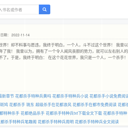
日期： 2022-11-14
世界！却不料事与愿违，我终于明白，一个人，斗不过这个世界！ 我曾以
弃了我！ 我曾以为，拥有了一个令人闻风丧胆的势力，就可以左右别人
不了。于是，我终于明白： 在这个花花世界，我只是一个人，一个杀手
最新章节
花都杀手特种兵黄吗
花都杀手特种兵小说
花都杀手小说免费阅
斑鸠
花都杀手 琉东
超级杀手在花都浪风
花都杀手在都市免费阅读
花都
都特种杀手
花都绝品杀手
花都杀手特种兵txt下载全文下载
花都杀手特种
花都杀手特种兵笔趣阁
花都杀手特种兵周明
花都杀手特种兵全文阅读