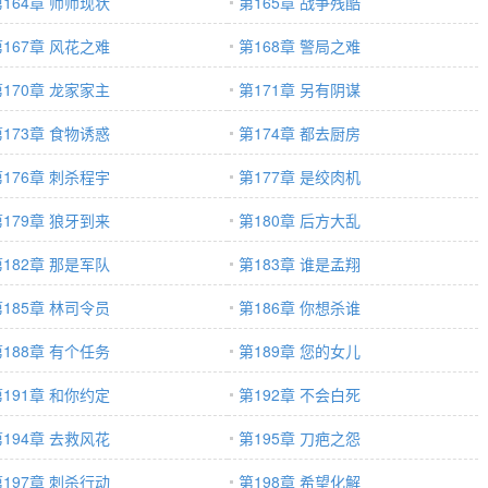
第164章 师师现状
第165章 战争残酷
第167章 风花之难
第168章 警局之难
第170章 龙家家主
第171章 另有阴谋
第173章 食物诱惑
第174章 都去厨房
第176章 刺杀程宇
第177章 是绞肉机
第179章 狼牙到来
第180章 后方大乱
第182章 那是军队
第183章 谁是孟翔
第185章 林司令员
第186章 你想杀谁
第188章 有个任务
第189章 您的女儿
第191章 和你约定
第192章 不会白死
第194章 去救风花
第195章 刀疤之怨
第197章 刺杀行动
第198章 希望化解