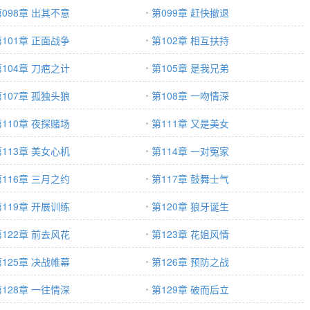
第098章 出其不意
第099章 赶快撤退
第101章 正面战争
第102章 相互扶持
第104章 刀疤之计
第105章 是我兄弟
第107章 孤独头狼
第108章 一吻情深
第110章 夜探赌场
第111章 又是美女
第113章 美女心机
第114章 一对冤家
第116章 三月之约
第117章 鼓舞士气
第119章 开展训练
第120章 狼牙诞生
第122章 前去风花
第123章 花姐风情
第125章 决战帷幕
第126章 预防之战
第128章 一往情深
第129章 破而后立