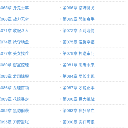
第065章 身先士卒
第066章 临阵倒戈
第068章 战力无穷
第069章 恐怖身手
第071章 收服众人
第072章 面对晓倩
第074章 抢夺地盘
第075章 温馨幸福
第077章 美女找茬
第078章 押送审问
第080章 密室惊魂
第081章 思考未来
第083章 孟翔惊醒
第084章 局长出现
第086章 龙魂首领
第087章 才说正事
第089章 花姐暴走
第090章 巨大挑战
第092章 黑豹偷袭
第093章 疯狂嗜血
第095章 刀帮嚣张
第096章 实在可恨