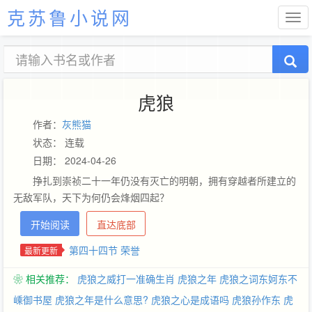
克苏鲁小说网
虎狼
作者：
灰熊猫
状态： 连载
日期： 2024-04-26
挣扎到崇祯二十一年仍没有灭亡的明朝，拥有穿越者所建立的
无敌军队，天下为何仍会烽烟四起？
开始阅读
直达底部
第四十四节 荣誉
最新更新
❀ 相关推荐：
虎狼之威打一准确生肖
虎狼之年
虎狼之词东妸东不
嵊御书屋
虎狼之年是什么意思?
虎狼之心是成语吗
虎狼孙作东
虎