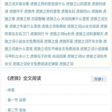
狼之词文案合集
虎狼之药的意思是什么
虎狼之心的意思
虎狼的成
语
虎狼作子
虎狼传
虎狼之势的意思
虎狼夫妇
虎狼同xu
虎狼痢
虎
狼之辈
虎狼之侧
岂容酣睡
虎狼之心
尚谈因果什么意思
虎狼之词文
案
虎狼之年是什么意思
虎狼之词有哪些
虎狼之词po全文阅读
虎狼
死家左左右卫门
虎狼同行 叶
虎狼之词by杜传
虎狼之词刺激聊天
虎
狼之词小说全文免费阅读
虎狼之威
虎狼死家
虎狼之词开车文案
虎
狼之词是什么意思
虎狼之词东不嵊全文免费阅读
虎狼之词小说披着
马甲的土木小工
虎狼屯于阶陛
尚谈因果
虎狼之词txt
虎狼之词杜传
全文
虎狼之词全文免费阅读无弹窗
虎狼之词
《虎狼》全文阅读
升序↑
序章
第一节 自荐
第二节 变故