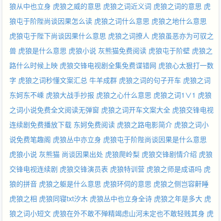
狼从中也立身
虎狼之威的意思
虎狼之词近义词
虎狼之词的意思
虎
狼屯于阶陛尚谈因果怎么读
虎狼之词什么意思
虎狼之地什么意思
虎狼屯于陛下尚谈因果什么意思
虎狼之词撩人
虎狼虽恶亦为可驭之
兽
虎狼是什么意思
虎狼小说 灰熊猫免费阅读
虎狼屯于阶壁
虎狼之
路什么时候上映
虎狼交锋电视剧全集免费谍错网
虎狼心太狠打一数
字
虎狼之词秒懂文案汇总
牛羊成群
虎狼之词的句子开车
虎狼之词
东妸东不嵊
虎狼大战手抄报
虎狼之心什么意思
虎狼之词1∨1
虎狼
之词小说免费全文阅读无弹窗
虎狼之词开车文案大全
虎狼交锋电视
连续剧免费播放下载
东妸免费阅读
虎狼之路电影简介
虎狼之词小
说免费笔趣阁
虎狼丛中亦立身
虎狼屯于阶陛尚谈因果是什么意思
虎狼小说 灰熊猫
尚谈因果出处
虎狼爬岭梨
虎狼交锋剧情介绍
虎狼
交锋电视连续剧
虎狼交锋演员表
虎狼特训营
虎狼之师是成语吗
虎
狼的拼音
虎狼之躯是什么意思
虎狼环伺的意思
虎狼之侧岂容鼾睡
虎狼之相
虎狼同寝txt汐木
虎狼丛中也立身全诗
虎狼之年是多大
虎
狼之词小短文
虎狼在外不敢不殚精竭虑山河未定也不敢轻贱其身
虎