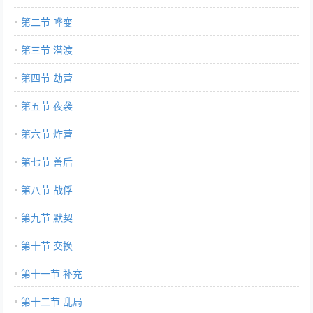
第二节 哗变
第三节 潜渡
第四节 劫营
第五节 夜袭
第六节 炸营
第七节 善后
第八节 战俘
第九节 默契
第十节 交换
第十一节 补充
第十二节 乱局