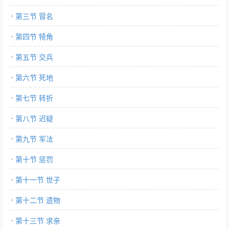
第三节 冒名
第四节 犄角
第五节 交兵
第六节 死地
第七节 转折
第八节 迟疑
第九节 军法
第十节 惩罚
第十一节 世子
第十二节 遗物
第十三节 求亲