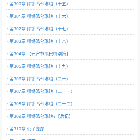
第300章 缪锵鸣兮琳琅（十五）
第301章 缪锵鸣兮琳琅（十六）
第302章 缪锵鸣兮琳琅（十七）
第303章 缪锵鸣兮琳琅（十八）
第304章 【元宵节尾巴特别篇】
第305章 缪锵鸣兮琳琅（十九）
第306章 缪锵鸣兮琳琅（二十）
第307章 缪锵鸣兮琳琅（二十一）
第308章 缪锵鸣兮琳琅（二十二）
第309章 缪锵鸣兮琳琅+【后记】
第310章 公子斐彦