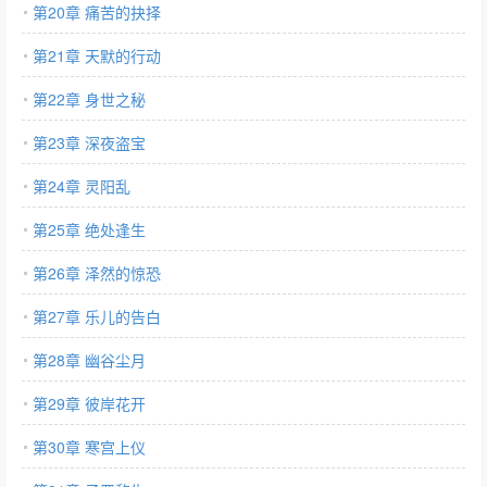
第20章 痛苦的抉择
第21章 天默的行动
第22章 身世之秘
第23章 深夜盗宝
第24章 灵阳乱
第25章 绝处逢生
第26章 泽然的惊恐
第27章 乐儿的告白
第28章 幽谷尘月
第29章 彼岸花开
第30章 寒宫上仪