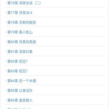
第76章 深夜长谈（二）
第77章 月夜决斗
第78章 天默的蜕变
第79章 美人蛇心
第80章 月黑风高夜
第81章 深宫幻象
第82章 初见？
第83章 初见？
第84章 另一个木偶
第85章 以身试针
第86章 皇宫救人