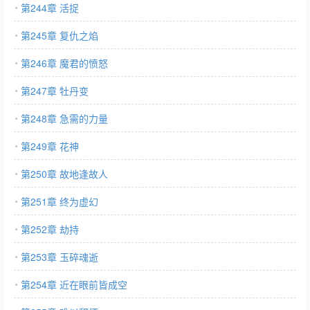
第244章 活捉
第245章 复仇之焰
第246章 魔君的愤怒
第247章 牡丹变
第248章 急需的力量
第249章 花神
第250章 故地逢故人
第251章 终为虚幻
第252章 劫持
第253章 玉碎魂逝
第254章 近在眼前皆成空