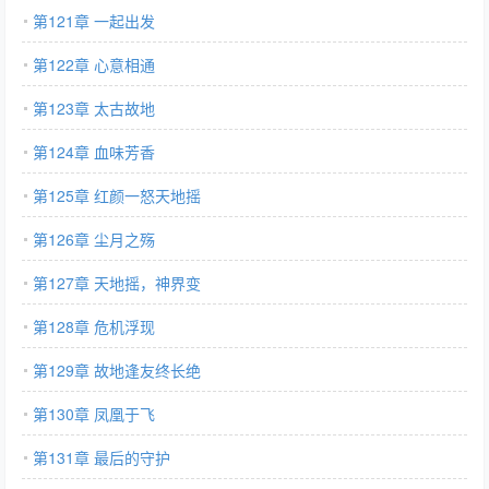
第121章 一起出发
第122章 心意相通
第123章 太古故地
第124章 血味芳香
第125章 红颜一怒天地摇
第126章 尘月之殇
第127章 天地摇，神界变
第128章 危机浮现
第129章 故地逢友终长绝
第130章 凤凰于飞
第131章 最后的守护