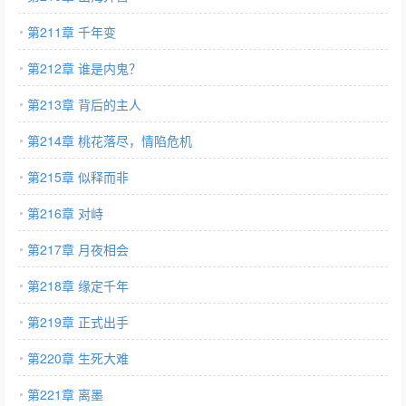
第211章 千年变
第212章 谁是内鬼？
第213章 背后的主人
第214章 桃花落尽，情陷危机
第215章 似释而非
第216章 对峙
第217章 月夜相会
第218章 缘定千年
第219章 正式出手
第220章 生死大难
第221章 离墨