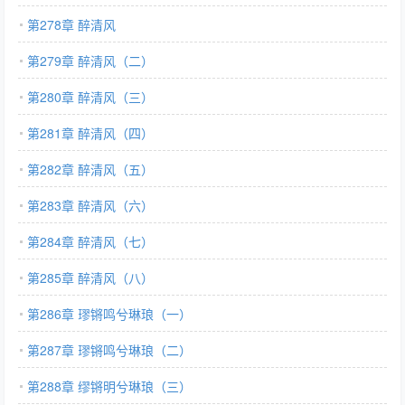
第278章 醉清风
第279章 醉清风（二）
第280章 醉清风（三）
第281章 醉清风（四）
第282章 醉清风（五）
第283章 醉清风（六）
第284章 醉清风（七）
第285章 醉清风（八）
第286章 璆锵鸣兮琳琅（一）
第287章 璆锵鸣兮琳琅（二）
第288章 缪锵明兮琳琅（三）