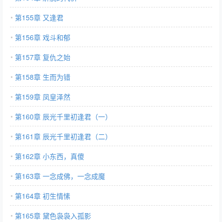
第155章 又逢君
第156章 戏斗和郁
第157章 复仇之始
第158章 生而为错
第159章 凤皇泽然
第160章 辰光千里初逢君（一）
第161章 辰光千里初逢君（二）
第162章 小东西，真傻
第163章 一念成佛，一念成魔
第164章 初生情愫
第165章 黛色袅袅入孤影