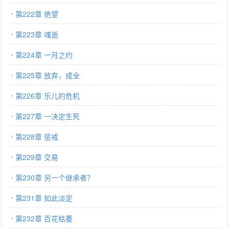
第222章 绝望
第223章 魂逝
第224章 一月之约
第225章 放弃，成全
第226章 乐儿的危机
第227章 一决定生死
第228章 惩戒
第229章 交易
第230章 另一个继承者？
第231章 如此淡定
第232章 百花枯萎