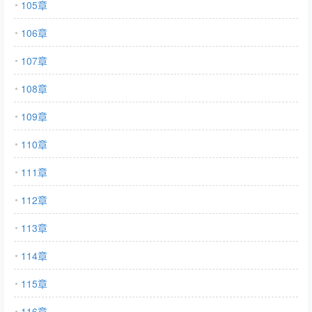
105章
106章
107章
108章
109章
110章
111章
112章
113章
114章
115章
116章