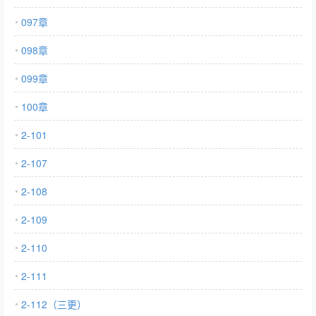
097章
098章
099章
100章
2-101
2-107
2-108
2-109
2-110
2-111
2-112（三更）