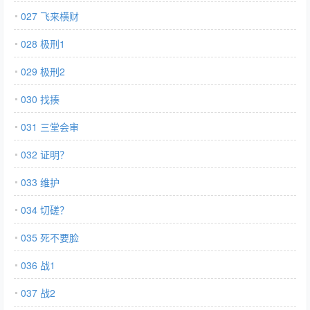
027 飞来横财
028 极刑1
029 极刑2
030 找揍
031 三堂会审
032 证明？
033 维护
034 切磋？
035 死不要脸
036 战1
037 战2