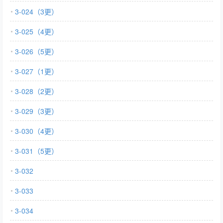
3-024（3更）
3-025（4更）
3-026（5更）
3-027（1更）
3-028（2更）
3-029（3更）
3-030（4更）
3-031（5更）
3-032
3-033
3-034