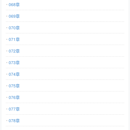
068章
069章
070章
071章
072章
073章
074章
075章
076章
077章
078章