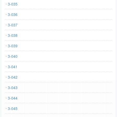
3-035
3-036
3-037
3-038
3-039
3-040
3-041
3-042
3-043
3-044
3-045