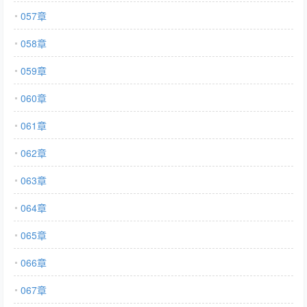
057章
058章
059章
060章
061章
062章
063章
064章
065章
066章
067章