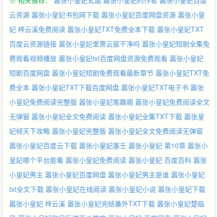
❀ 相关推荐：
嚣张小皇妃玄凰
嚣张小皇妃的作者
嚣张小皇妃百度
云资源
嚣张小皇妃书包网下载
嚣张小皇妃百度网盘资源
嚣张小皇
妃 梓云溪免费阅读
嚣张小皇妃TXT免费全本下载
嚣张小皇妃TXT
百度云资源链接
嚣张小皇妃里萧云宸干净吗
嚣张小皇妃短剧全集免
费观看视频播放
嚣张小皇妃txt百度网盘资源免费观看
嚣张小皇妃
短剧百度网盘
嚣张小皇妃短剧免费观看最新章节
嚣张小皇妃TXT免
费全本
嚣张小皇妃TXT下载百度网盘
嚣张小皇妃TXT电子书
嚣张
小皇妃免费阅读完整版
嚣张小皇妃笔趣阁
嚣张小皇妃免费阅读全文
无弹窗
嚣张小皇妃全文免费阅读
嚣张小皇妃全集TXT下载
嚣张皇
妃倾天下攻略
嚣张小皇妃完整版
嚣张小皇妃全文免费阅读无弹窗
嚣张小皇妃百度云下载
嚣张小皇妃塞壬
嚣张小皇妃 第10章
嚣张小
皇妃哪个平台能看
嚣张小皇妃免费阅读
嚣张小皇妃 百度百科
嚣张
小皇妃男主
嚣张小皇妃百度网盘
嚣张小皇妃男主是谁
嚣张小皇妃
txt全文下载
嚣张小皇妃在线阅读
嚣张小皇妃小说
嚣张小皇妃下载
嚣张小皇妃 梓云溪
嚣张小皇妃完结番外TXT下载
嚣张小皇妃楚临