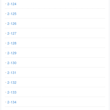
2-124
2-125
2-126
2-127
2-128
2-129
2-130
2-131
2-132
2-133
2-134