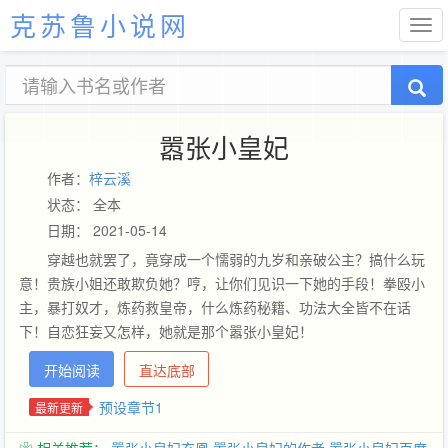
克苏鲁小说网
嚣张小皇妃
作者：
梓云溪
状态： 全本
日期： 2021-05-14
穿越也就罢了，竟穿成一个懦弱的九岁和亲破公主？搞什么玩
意！贵族小姐还敢欺负她？哼，让你们见识一下她的手段！拳殴小
主，暴打奴才，炼药救皇帝，什么炼药秘籍、功法大全皆不在话
下！自恋狂妄又怎样，她就是那个嚣张小皇妃！
开始阅读
直达底部
预设章节1
最新更新