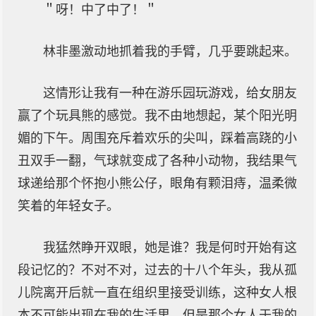
＂呀！中了中了！＂
林非墨激动地抓着我的手臂，几乎要跳起来。
这情形让我有一种在游乐园玩游戏，给女朋友
赢了个玩具熊的感觉。我不由地想起，某个阳光明
媚的下午。周围充斥着欢乐的尖叫，踩着高跷的小
丑双手一翻，气球就变成了各种小动物，我结果气
球递给那个怀抱小熊公仔，眼角有颗泪痔，温柔微
笑着的年轻女子。
我猛然睁开双眼，她是谁？我是何时开始有这
段记忆的？不对不对，过去的十八个年头，我从孤
儿院离开后就一直在组织里接受训练，这种女人根
本不可能出现在我的生活里。但是那个女人于我的