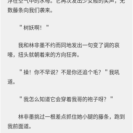
浮在空气中的水母。它再次发出少女般的笑声，无
数藤条向我们袭来。
＂树妖啊！＂
我和林非墨不约而同地发出一句变了调的哀
嚎，扭头就朝着来的方向狂奔。
＂操！你不早说？不是你还追个毛？＂我吼
道。
＂我怎么知道它会穿着我哥的袍子呀？＂
林非墨挑过一根差点抓住她小腿的藤条，跑到
我前面道。