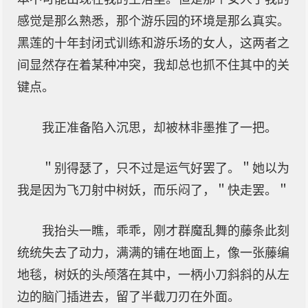
感觉是那么熟悉，那个游乐园的环境是那么真实。
黑莲的十年封闭式训练和游乐场的女人，这两者之
间显然存在着某种冲突，我却总也抓不住其中的关
键点。
我正准备陷入沉思，却被林非墨推了一把。
＂别得瑟了，只不过是运气好罢了。＂她以为
我是因为飞刀射中树妖，而乐闷了，＂快走罢。＂
我抬头一瞧，乖乖，刚才群魔乱舞的藤条此刻
统统失去了动力，满满的铺在地面上，像一张藤编
地毯，树妖的头颅落在其中，一柄小刀斜斜的从左
边的脑门插进去，留了半截刀刃在外面。