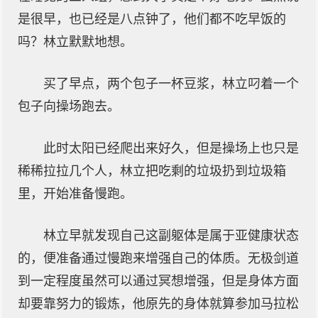
是很早，也已经是八点钟了，他们都不吃早饭的
吗？林立默默地想。
买了早点，两个包子一杯豆浆，林立叼着一个
包子向操场跑去。
此时太阳已经爬出来好久，但是操场上也只是
稀稀拉拉几个人，林立把吃剩的垃圾扔到垃圾箱
里，开始准备慢跑。
林立早就发现自己这副躯体是属于亚健康状态
的，便准备通过慢跑来增强自己的体质。无极剑道
到一定程度虽然可以通过冥想增强，但是身体方面
却要靠努力的锻炼，他原先的身体就算参加马拉松