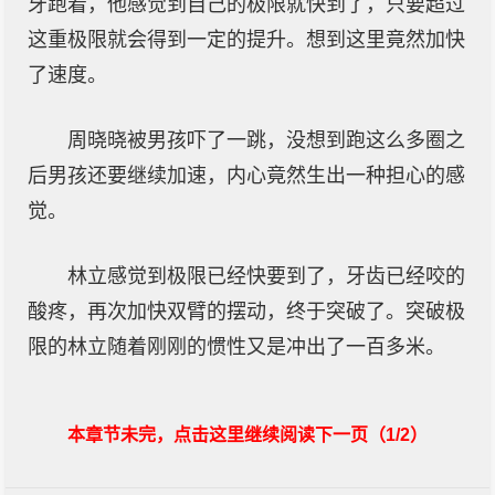
牙跑着，他感觉到自己的极限就快到了，只要超过
这重极限就会得到一定的提升。想到这里竟然加快
了速度。
周晓晓被男孩吓了一跳，没想到跑这么多圈之
后男孩还要继续加速，内心竟然生出一种担心的感
觉。
林立感觉到极限已经快要到了，牙齿已经咬的
酸疼，再次加快双臂的摆动，终于突破了。突破极
限的林立随着刚刚的惯性又是冲出了一百多米。
本章节未完，点击这里继续阅读下一页（1/2）