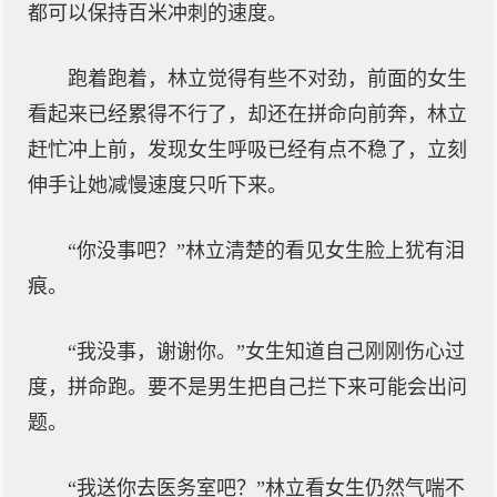
都可以保持百米冲刺的速度。
跑着跑着，林立觉得有些不对劲，前面的女生
看起来已经累得不行了，却还在拼命向前奔，林立
赶忙冲上前，发现女生呼吸已经有点不稳了，立刻
伸手让她减慢速度只听下来。
“你没事吧？”林立清楚的看见女生脸上犹有泪
痕。
“我没事，谢谢你。”女生知道自己刚刚伤心过
度，拼命跑。要不是男生把自己拦下来可能会出问
题。
“我送你去医务室吧？”林立看女生仍然气喘不