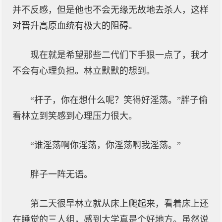
并不反感，但是他也不会无缘无故地去杀人，这样
对晋升高原血统有极大的阻碍。
现在就是希望那些二代们下手狠一点了，我才
不会有心理负担。林立默默的想到。
“杆子，你在想什么呢？笑得好淫荡。”胖子偷
看林立到笑感到心理压力很大。
“谁淫荡啊你淫荡，你淫荡啊我淫荡。”
胖子一阵无语。
第二天很早林立就从床上爬起来，看着床上还
在睡觉的三人组，感到大学真是个好地方。虽然说