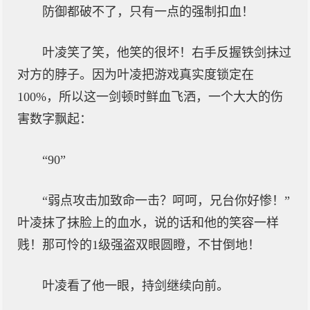
防御都破不了，只有一点的强制扣血！
叶凌笑了笑，他笑的很坏！右手反握铁剑抹过
对方的脖子。因为叶凌把游戏真实度锁定在
100%，所以这一剑顿时鲜血飞洒，一个大大的伤
害数字飘起：
“90”
“弱点攻击加致命一击？呵呵，兄台你好惨！”
叶凌抹了抹脸上的血水，说的话和他的笑容一样
贱！那可怜的1级强盗双眼圆瞪，不甘倒地！
叶凌看了他一眼，持剑继续向前。