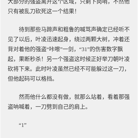
大部分的强盗离开这个区域，只剩下岗哨，不然他
只有被乱刀砍死这一个结果！
待到那些马蹄声和粗鲁的喊骂声确定已经听不
见了以后，叶凌迅速起身，绕过两颗大树，冲着还
背对着他的强盗“咔嚓”一剑，“31”的伤害数字飘
起，果断秒杀！另一个强盗这时候正好举刀朝叶凌
砍将下来。此时叶凌虽然已经不可能躲过这一刀，
但他起码可以格挡。
然而他什么都没有做，就那么站着，看着那强
盗呐喊着，一刀劈到自己的肩上。
“1”