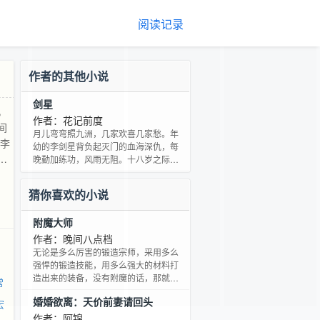
阅读记录
作者的其他小说
剑星
，
作者：花记前度
间
月儿弯弯照九洲，几家欢喜几家愁。年
 李
幼的李剑星背负起灭门的血海深仇，每
年
晚勤加练功，风雨无阻。十八岁之际，
终于踏上了复仇的道路。长期经历战乱
命
的世间已变，人情淡漠，道义不存，兄
云
猜你喜欢的小说
弟手足相残者比比皆是。长期隐匿世间
的妖魔趁机现世，祸乱人间，处处血雨
附魔大师
腥风。北方弥山，中部云城，南方奇
门，感世间遭此横祸，结而共击妖魔。
作者：晚间八点档
李剑星尝遍了世间的尔虞我诈，命运的
无论是多么厉害的锻造宗师，采用多么
瞬息万变。却始终坚定的前行着。最终
强悍的锻造技能，用多么强大的材料打
重现剑城风光，开炉造就神兵
造出来的装备，没有附魔的话，那就是
常
渣！
婚婚欲离：天价前妻请回头
宏
作者：阿锦