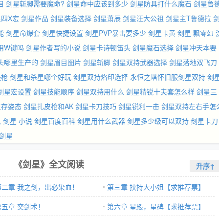
目
剑星斩脚需要魔命?
剑星命中应该到多少
剑星防具打什么魔石
剑星鲁
四X宏
剑星作品
剑星装备选择
剑星萧辰
剑星汪大公祖
剑星主T鲁德拉
能
剑星命爆套
剑星快捷设置
剑星PVP暴击要多少
剑星卡黄
剑星 飘零幻
用W键吗
剑星作者写的小说
剑星卡诗顿笛头
剑星魔石选择
剑星冲天本要
头哪里生产的
剑星眉目图片
剑星斩脚
剑星双持武器选择
剑星落地双飞刀
是枪
剑星和杀星哪个好玩
剑星双持烙印选择
永恒之塔怀旧服剑星双持
剑
剑星宏设置
剑星技能顺序
剑星双持用什么
剑星精锐十夫套怎么样
剑星三
生存姿态
剑星扎皮枪和AK
剑星卡刀技巧
剑星锐利一击
剑星双持左右手怎
思
剑星 小说
剑星百度百科
剑星用什么武器
剑星多少级可以双持
剑星卡刀
剑星
《剑星》全文阅读
升序↑
第二章 我之剑，出必染血！
第三章 挟持大小姐【求推荐票】
第五章 奕剑术！
第六章 星殿，星碑【求推荐票】