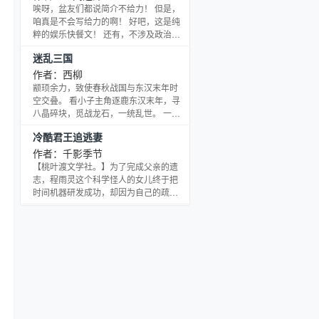
道，可是却总会在她无助伤心的时候陪
唉呀，盆友们都说简介不给力！ 但是，
着她。该怎么说，爱情命注定，很矫
咱真是不会写给力的啊！ 好吧，这是纯
情，却很真切。
粹的娱乐快餐文！ 还有，不涉及政治金
融等其他！ 最后，简介好像没有错别字
迷乱三国
吧？ ps1：各种关爱，少不得啊！每天
保底两章四千字，不定期爆发！ ps2：
作者：西柳
书群：276973663
颛顼余力，致使春秋战国与东汉末年时
空交叠。 看小子主角逐鹿东汉末年，寻
八晶碎块，觅战龙石，一统乱世。 一场
场经典战役：汉中之战、荆益之战、盘
冷酷君王追逃妻
江断流、上党反叛…… 军阶：兵士、兵
锋、兵闲、兵尉、兵校、将羽、将元、
作者：千影季节
将星、将月、将尊、军将。 谋段：谋
【桃叶渡文学社。】为了完成父亲的遗
士、谋兵、谋营、谋尉、谋校、羽元谋
志，程雨灵这个科学怪人的女儿终于把
士、星月谋士、将尊谋士、鸿蒙军师。
时间机器研发成功，却因为自己的疏忽
有兴趣的小伙伴欢迎加西柳迷乱Q群：
把时间刻度定为X，于是踏上了架空王朝
236210978
的寻爱之路。 是威胁利用她的冷酷君
王，还是情深意重的二皇子，亦或是儒
雅的白衣侠士？对于从小接受家庭教育
的她来说，初恋的悸动是否能支撑重重
阴谋的考验？