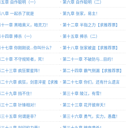
第五章 自作聪明（一）
第六章 自作聪明（二）
第八章 一起杀了就是
第九章 张家，易主！
第十一章 黑暗奥义，暗灵刀！
第十二章 半指之力【求推荐票】
第十四章 捧杀（一）
第十五章 捧杀（二）
第十七章 你刚刚说...你叫什么？
第十八章 张家被盗【求推荐票】
第二十章 不守规矩者，死！
第二十一章 不破防与...目的！
第二十三章 疯狂聚星阵！
第二十四章 霸气侧漏【求推荐票】
第二十六章 疯狂，剑意淬星【求推
第二十七章 你们，还有什么遗言
票】
第二十九章 挡不住！
么？
第三十章 陵江，有雪！
第三十二章 针锋相对！
第三十三章 花开彼岸天！
第三十五章 何谓是非？
第三十六章 勇气，实力，愚蠢！
第三十八章 封印的力量！
第三十九章 暗夜袭杀！