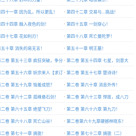
第四十一章 因为乱，所以更乱！
第四十二章 交易与...挑战！
第四十四章 融入夜色的剑！
第四十五章 一剑穿心！
第四十七章 花如利刃！
第四十八章 死亡曼陀罗！
第五十章 消失的易无言！
第五十一章 明王墓！
第二卷 第五十三章 疯狂突破，争分
第二卷 第五十四章 七星，剑意大
秒！
第二卷 第五十六章 妖宗来人【求订
成！
第二卷 第五十七章 楚诗诗！
】
第二卷 第五十九章 恼羞成怒？
第二卷 第六十章 消息外传！
第二卷 第六十二章 孤峰悬石剑！
第二卷 第六十三章 悍匪，成八刀
第二卷 第六十五章 绝望飞刀！
【三更完毕】
第二卷 第六十六章 第九刀！
第二卷 第六十八章 死亡山谷！
第二卷第六十九章硬撼林晓东！
第二卷 第七十一章 旖旎！
第二卷 第七十二章 旖旎（二）