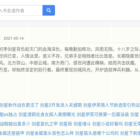
 2021-05-14
的李剑星背负起灭门的血海深仇，每晚勤加练功，风雨无阻。十八岁之际
世间已变，人情淡漠，道义不存，兄弟手足相残者比比皆是。长期隐匿世
风。北方弥山，中部云城，南方奇门，感世间遭此横祸，结而共击妖魔。
万变。却始终坚定的前行着。最终重现剑城风光，开炉造就神兵利器。从
悲欢离合，经历了情人的生死相许，到头来才恍然大悟，人生本就如此，
北击鬼师，南敌巫妖，西捣树巢，战鬼箭，挑云城，与自己的宿敌战于天
谷，于生死之际窥视到了整个大陆的秘密。
剑星新作战衣更涩了
剑星2开发进入关键期
剑星伊芙情人节新造型引热议
是ps独占
剑星渡鸦化身女超人美图曝光
剑星伊芙可换第一后裔泳装
剑星
战戟输出差多少
剑星复仇之甲
剑星辰
剑星魂斗
剑星小说好看吗
剑星无
金属还是链甲
剑星金属笛头音色怎么样
剑星笛头是哪个公司的
剑星下刺