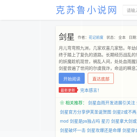
克苏鲁小说网
剑星
作者：
花记前度
状态： 全本
日期：
月儿弯弯照九洲，几家欢喜几家愁。年幼
终于踏上了复仇的道路。长期经历战乱的
的妖魔趁机现世，祸乱人间，处处血雨腥
剑星尝遍了世间的尔虞我诈，命运的瞬息
少无知到看透红尘，李剑星经历了朋友的
开始阅读
直达底部
运本就令人捉摸不定。最终寄情于剑术，
山脉，剑气刀流纵横，削峰成顶，劈山成
完本感言！
最新更新
❀ 相关推荐：
剑星血雨开发进展引关注
剑星官方分享伊芙圣诞贺图
剑星2或不再
mod
剑星是ps独占吗
星刃
剑星拿大剑或
剑星破坏一击
剑星攻爆还是命爆
剑星穿