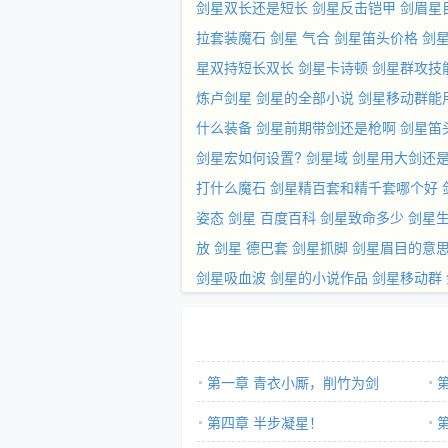
剑星双长还是短长
剑星反击铠甲
剑眉星
拉套装魔石
剑星 气合
剑星笛头价格
剑星
星双持短长双长
剑星卡诗顿
剑星群攻技
炼卢剑星
剑星的全部小说
剑星移动群能
什么装备
剑星前期带剑还是枪啊
剑星笛
剑星宏如何设置?
剑星域
剑星用大剑还
打什么魔石
剑星精百套和精千套哪个好
姿态
剑星 百度百科
剑星致命多少
剑星
放
剑星 德巴套
剑星抓脚
剑星眉目的意
剑星吸血波
剑星的小说作品
剑星移动群
第一章 青衣小厮，削竹为剑
第四章 半步凝星！