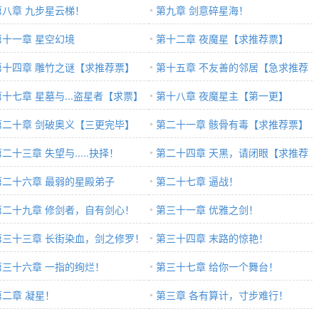
第八章 九步星云梯！
第九章 剑意碎星海！
第十一章 星空幻境
第十二章 夜魔星【求推荐票】
第十四章 雕竹之谜【求推荐票】
第十五章 不友善的邻居【急求推荐
第十七章 星墓与...盗星者【求票】
票】
第十八章 夜魔星主【第一更】
第二十章 剑破奥义【三更完毕】
第二十一章 骸骨有毒【求推荐票】
二十三章 失望与.....抉择！
第二十四章 天黑，请闭眼【求推荐
第二十六章 最弱的星殿弟子
票】
第二十七章 逼战！
第二十九章 修剑者，自有剑心！
第三十一章 优雅之剑！
第三十三章 长街染血，剑之修罗！
第三十四章 末路的惊艳！
第三十六章 一指的绚烂！
第三十七章 给你一个舞台！
第二章 凝星！
第三章 各有算计，寸步难行！