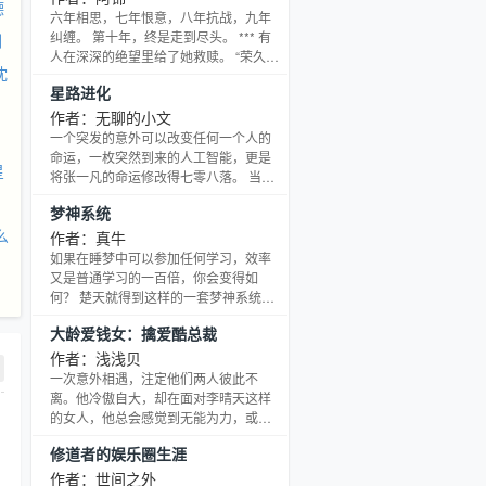
德
六年相思，七年恨意，八年抗战，九年
纠缠。 第十年，终是走到尽头。 *** 有
剑
人在深深的绝望里给了她救赎。 “荣久
沈
箫，梁乔笙是我的，你弃如敝履，我视
星路进化
同珍宝。” 荣久箫精致下巴微扬，“不
放。” 若是不放，为何狠狠将她伤，弟弟
作者：无聊的小文
惨死，家破人亡，昔日伙伴尽数消失，
一个突发的意外可以改变任何一个人的
腹中孩儿化为一滩艳红血，她发已成瓦
命运，一枚突然到来的人工智能，更是
星
上霜。 *** 当真相揭开，过往秘密全数现
将张一凡的命运修改得七零八落。 当你
在他的眼底，他的心寸寸碎裂，几欲癫
有了能力，责任也就随之而来。但首
梦神系统
狂。 “梁乔笙，对不起，我爱你。”荣
先，能力先带来的是美女、金钱和权
么
势……。随后才是一连串的责任。 在享
作者：真牛
受温柔的时候，也要尽到照顾美女的义
如果在睡梦中可以参加任何学习，效率
务； 在挥霍金钱的同时，也要为下一笔
又是普通学习的一百倍，你会变得如
收入做好准备； 在利用权势替自己开路
何？ 楚天就得到这样的一套梦神系统，
的那一刻，想得就更不能仅仅只是今朝
自此以后，他走上了逆天无比的升级之
大龄爱钱女：擒爱酷总裁
有酒今朝醉，而要想到自己还有那些敌
路。 这个世上，再无我学不会之技。 琴
人，要防备他们，打倒他
棋书画，炼丹医药，内劲体术，锻造炼
作者：浅浅贝
器。 无一不能，无一不精！ 正所谓：拥
一次意外相遇，注定他们两人彼此不
有梦想，拥有一切！
离。他冷傲自大，却在面对李晴天这样
的女人，他总会感觉到无能为力，或是
患得患失，很想抓住，却总跟他背道而
修道者的娱乐圈生涯
驰。她爱钱天真，想段赫南这样的男
人，想想她都觉得吃不消，脾气坏，霸
作者：世间之外