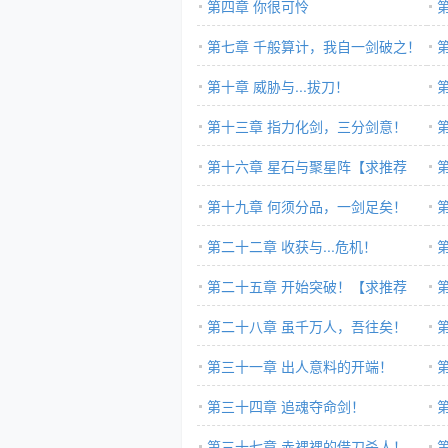
第四章 你很可怜
第七章 千般算计，我自一剑破之！
第十章 威胁与...拔刀！
第十三章 指力化剑，三分剑意！
第十六章 星石与聚星阵【求推荐
票】
第十九章 何须分品，一剑足矣！
第二十二章 收获与...危机！
第二十五章 开始突破！【求推荐
票】
第二十八章 虽千万人，吾往矣！
荐
第三十一章 出人意料的开端！
第三十四章 追魂夺命剑！
第三十七章 赤裸裸的借刀杀人！