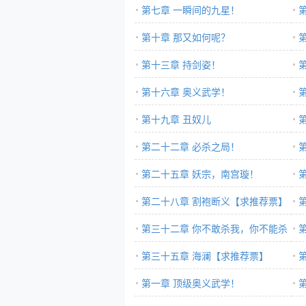
第七章 一瞬间的九星！
第十章 那又如何呢？
第十三章 持剑姿！
第十六章 奥义武学！
第十九章 丑奴儿
第二十二章 必杀之局！
第
第二十五章 妖宗，南宫璇！
第二十八章 割袍断义【求推荐票】
第三十二章 你不敢杀我，你不能杀
我！
第三十五章 海澜【求推荐票】
第一章 顶级奥义武学！