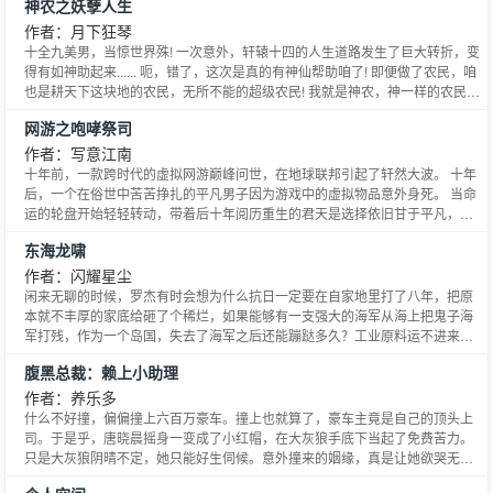
神农之妖孽人生
作者：月下狂琴
十全九美男，当惊世界殊! 一次意外，轩辕十四的人生道路发生了巨大转折，变
得有如神助起来...... 呃，错了，这次是真的有神仙帮助咱了! 即便做了农民，咱
也是耕天下这块地的农民，无所不能的超级农民! 我就是神农，神一样的农民！
轻松主调不失热血穿插，悠然间偶得紧张，这才是我想要的人生！
网游之咆哮祭司
作者：写意江南
十年前，一款跨时代的虚拟网游巅峰问世，在地球联邦引起了轩然大波。 十年
后，一个在俗世中苦苦挣扎的平凡男子因为游戏中的虚拟物品意外身死。 当命
运的轮盘开始轻轻转动，带着后十年阅历重生的君天是选择依旧甘于平凡，随
波逐流。还是愿意跃上巅峰，睥睨天下。 而那些曾经得到的，失去的，忘记
东海龙啸
的，离开的人或者事到底会有怎样的结局呢？
作者：闪耀星尘
闲来无聊的时候，罗杰有时会想为什么抗日一定要在自家地里打了八年，把原
本就不丰厚的家底给砸了个稀烂，如果能够有一支强大的海军从海上把鬼子海
军打残，作为一个岛国，失去了海军之后还能蹦跶多久？工业原料运不进来，
军火产品运不出去，切断了与国内的联系，没有了装备兵员补充的日本陆军又
腹黑总裁：赖上小助理
能蹦跶多久？当然，这只是无聊时候的妄想罢了。不过，一次偶然的机遇，当
罗杰发现了一个可以双向穿越，往返与现代和民国的时空山洞时，来
作者：养乐多
什么不好撞，偏偏撞上六百万豪车。撞上也就算了，豪车主竟是自己的顶头上
司。于是乎，唐晓晨摇身一变成了小红帽，在大灰狼手底下当起了免费苦力。
只是大灰狼阴晴不定，她只能好生伺候。意外撞来的姻缘，真是让她欲哭无
泪……