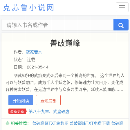
克苏鲁小说网
兽破巅峰
作者：
夜凉若水
状态： 连载
日期： 2021-05-14
嗜武如狂的武痴秦武死后来到一个神奇的世界。 这个世界的人
可以与妖兽融合，成为半人半妖之躯，修炼魂力壮大自身，变化成
各种厉害妖兽，在无边世界中与众多异类斗争，延续人族血脉……
开始阅读
直达底部
第八十九章、武皇破虚
最新更新
❀ 相关推荐：
兽破巅峰TXT笔趣阁
兽破巅峰TXT免费下载
兽破巅