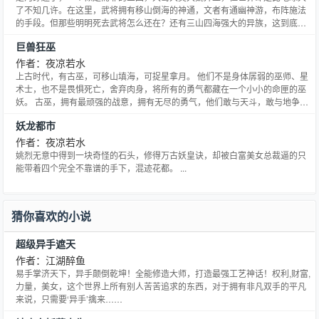
了不知几许。在这里，武将拥有移山倒海的神通，文者有通幽神游，布阵施法
的手段。但那些明明死去武将怎么还在？还有三山四海强大的异族，这到底是
怎么回事？拥有一颗天眼，带着地球而来的九重内炼金钟罩，身负前朝楚霸王
巨兽狂巫
项羽血脉的楚河，怎么才在这个充满玄幻色彩的超高武世界生存下去？被迫背
上光复大楚重任的，只能小心翼翼隐藏霸王身份，广积粮高筑墙了。
作者：夜凉若水
上古时代，有古巫，可移山填海，可捉星拿月。 他们不是身体孱弱的巫师、星
术士，也不是畏惧死亡，舍弃肉身，将所有的勇气都藏在一个小小的命匣的巫
妖。 古巫，拥有最顽强的战意，拥有无尽的勇气，他们敢与天斗，敢与地争，
他们敢与一切为敌。 古巫，拥有最强横的身体，拥有无匹的力量，可以驱使天
妖龙都市
地万物，可借用日月星辰的力量！ 然而，没有谁知道，强大的古巫，为什么消
失在历史的尘埃之中。 修炼通臂拳的李铁锤融合异界神血
作者：夜凉若水
姚烈无意中得到一块奇怪的石头，修得万古妖皇诀，却被白富美女总裁逼的只
能带着四个完全不靠谱的手下，混迹花都。 ...
猜你喜欢的小说
超级异手遮天
作者：江湖醉鱼
易手掌济天下，异手颠倒乾坤！全能修造大师，打造最强工艺神话！权利,财富,
力量，美女，这个世界上所有别人苦苦追求的东西，对于拥有非凡双手的平凡
来说，只需要‘异手’擒来……