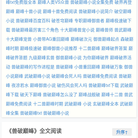
峰txt免费版全本
巅峰人类VS众兽
兽破巅峰小说全集免费
破界再登
巅峰
巅峰十兽小说
巅峰十兽免费阅读
兽破巅峰小说简介
破空巅峰
小说
兽破巅峰百度百科
破苍穹巅峰
专职巅峰御兽者
巅峰极速破下
载
兽破巅峰最厉害三个角色
十大巅峰兽宠小说
巅峰兽师
兽武巅峰
十大巅峰宠兽
小兽带AG重回巅峰
巅峰破次元
御兽巅峰起点
森破巅
峰时期
巅峰极速破
巅峰御兽小说推荐
十二兽巅峰
巅峰破界答案
巅
峰破界答题
九级巅峰玄兽
御兽巅峰小说
为你巅峰破界
巅峰破界活
动
兽破巅峰的写作进程是
兽破巅峰
小兽重回巅峰
巅峰破万象
御兽
小说巅峰
武破巅峰小说
破巅峰会死人吗
兽破巅峰免费阅读
兽破巅
峰 夜凉若水
巅峰御兽小说
破伤风会死人吗
兽破巅峰txt下载
武破巅
峰下载
破天下巅峰
兽破巅峰怎么没了
巅峰战舰破
巅峰十二兽
兽武
巅峰免费阅读
十二兽巅峰时期
武破巅峰 小说
玄破巅峰全本
武破巅
峰全集
兽破巅峰txt
兽破巅峰小说
《兽破巅峰》全文阅读
升序↑