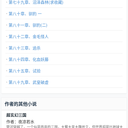
第七十九章、沼泽森林(求收藏)
第八十章、驯豹 一
第八十一章、驯豹(二)
第八十二章、金毛怪人
第八十三章、追杀
第八十四章、化血妖藤
第八十五章、试验
第八十九章、武皇破虚
作者的其他小说
超玄幻三国
作者：夜凉若水
楚河穿越了，一个似是而非的三国，大蜀大吴大魏并立，但世界却是比地球大