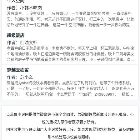
个人空间
作者：小韩不吃肉
没有重生……没有穿越……只有命运！ 一个普通单亲家的男孩，一直过着朴
实、普通的生活。可，老天却并不愿意这样安排。打工中的一次地震中，让他
意外地得到了一件超神器。 这是一件‘空间神器’，随着他一步一步修为的提
升，神器带给他的能力一一展现。 十项空间神器的能力，目前他只将第一项点
超级饭店
亮！ 空间神器能力之一：感知。（在其周围五十厘米范围之内，一切人或物的
信息都会被其知道。）有着此能力的他，刮彩必中，赌石必赚
作者：红油大虾
老百姓的日子总是很平淡，主角也不例外。每天早上喝一杯三聚氰氨，中午来
个地沟油炒饭，晚上在路边摊吃一碗饱含明胶成分的橡皮粉，晚上回到与美女
合租的房子里悄悄地看看某岛国的最新床战大片，小日子过得倒也滋润。直到
有一天，闷骚男石金胜捡到了一个外星飞船上掉下来的厨房供给系统多维空间
穿越去砍鲨
智能储备库，里面不但有田有水还教厨艺，空间里的蔬菜和瓜果，那可都是纯
绿色食品。有了它，石金胜平淡的生活开始变得精彩纷呈，黑丝、白
作者：苏小幺
穿越成为nba终极饮水机看守员，虽然站在了时尚前沿，也带了个升级系统，
可是上不了场，一切还不都是浮云。好吧！作为宅系穿越人士，跑龙套是万万
不能的！一切就从砍鲨开始！ 小幺新建了一个qq群：243808991，一级如果
满了也请谅解！
克苏鲁小说网提供兽破巅峰小说全文阅读、兽破巅峰最新章节列表无弹窗，小
说的版权为原作者夜凉若水所有。
内容收集自互联网和广大小说爱好者上传，如果发现侵犯您的权益，请及时联
系本站处理小说兽破巅峰。