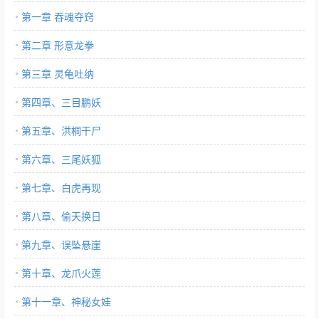
第一章 吞魂夺窍
第二章 形意龙拳
第三章 灵龟吐纳
第四章、三目鹏妖
第五章、洪桐干尸
第六章、三尾妖狐
第七章、白虎再现
第八章、偷天换日
第九章、误坠悬崖
第十章、龙爪火莲
第十一章、神秘女娃