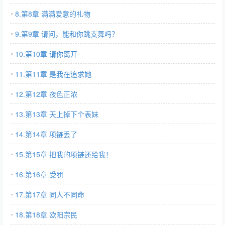
8.第8章 满满爱意的礼物
9.第9章 请问，能和你跳支舞吗？
10.第10章 请你离开
11.第11章 是我在追求她
12.第12章 夜色正浓
13.第13章 天上掉下个表妹
14.第14章 项链丢了
15.第15章 把我的项链还给我！
16.第16章 受罚
17.第17章 同人不同命
18.第18章 欧阳宗民