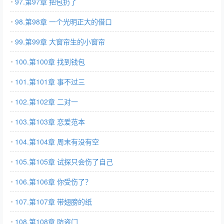
97.第97章 把包扔了
98.第98章 一个光明正大的借口
99.第99章 大窗帘生的小窗帘
100.第100章 找到钱包
101.第101章 事不过三
102.第102章 二对一
103.第103章 恋爱范本
104.第104章 周末有没有空
105.第105章 试探只会伤了自己
106.第106章 你受伤了？
107.第107章 带翅膀的纸
108.第108章 防盗门