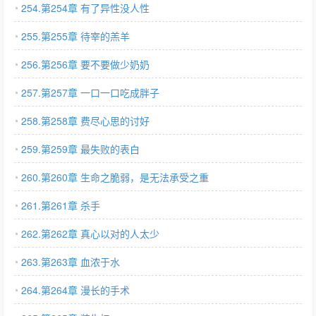
254.第254章 有了异性没人性
255.第255章 待宰的羔羊
256.第256章 要不要做少奶奶
257.第257章 一口一口吃成胖子
258.第258章 费尽心思的讨好
259.第259章 最失败的表白
260.第260章 生命之脆弱，是无法承受之重
261.第261章 杀手
262.第262章 真心以对的人太少
263.第263章 血浓于水
264.第264章 漫长的手术