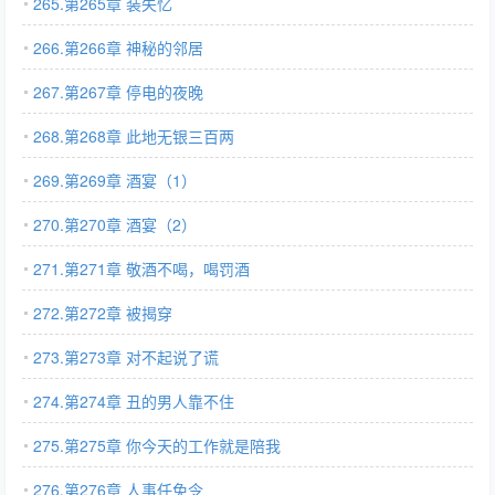
265.第265章 装失忆
266.第266章 神秘的邻居
267.第267章 停电的夜晚
268.第268章 此地无银三百两
269.第269章 酒宴（1）
270.第270章 酒宴（2）
271.第271章 敬酒不喝，喝罚酒
272.第272章 被揭穿
273.第273章 对不起说了谎
274.第274章 丑的男人靠不住
275.第275章 你今天的工作就是陪我
276.第276章 人事任免令