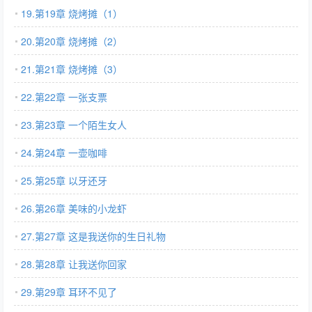
19.第19章 烧烤摊（1）
20.第20章 烧烤摊（2）
21.第21章 烧烤摊（3）
22.第22章 一张支票
23.第23章 一个陌生女人
24.第24章 一壶咖啡
25.第25章 以牙还牙
26.第26章 美味的小龙虾
27.第27章 这是我送你的生日礼物
28.第28章 让我送你回家
29.第29章 耳环不见了