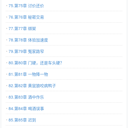
75.第75章 讨价还价
76.第76章 秘密交易
77.第77章 绑架
78.第78章 体验加速度
79.第79章 冤家路窄
80.第80章 门硬，还是车头硬？
81.第81章 一物降一物
82.第82章 黄鼠狼咬病鸭子
83.第83章 酒中作乐
84.第84章 喝酒误事
85.第85章 迟到