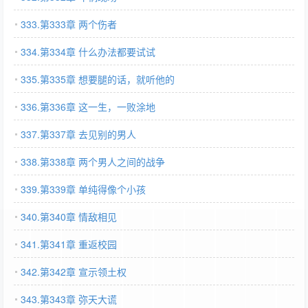
333.第333章 两个伤者
334.第334章 什么办法都要试试
335.第335章 想要腿的话，就听他的
336.第336章 这一生，一败涂地
337.第337章 去见别的男人
338.第338章 两个男人之间的战争
339.第339章 单纯得像个小孩
340.第340章 情敌相见
341.第341章 重返校园
342.第342章 宣示领土权
343.第343章 弥天大谎