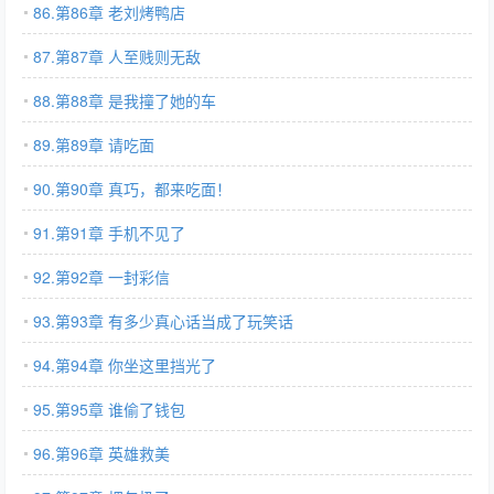
86.第86章 老刘烤鸭店
87.第87章 人至贱则无敌
88.第88章 是我撞了她的车
89.第89章 请吃面
90.第90章 真巧，都来吃面！
91.第91章 手机不见了
92.第92章 一封彩信
93.第93章 有多少真心话当成了玩笑话
94.第94章 你坐这里挡光了
95.第95章 谁偷了钱包
96.第96章 英雄救美