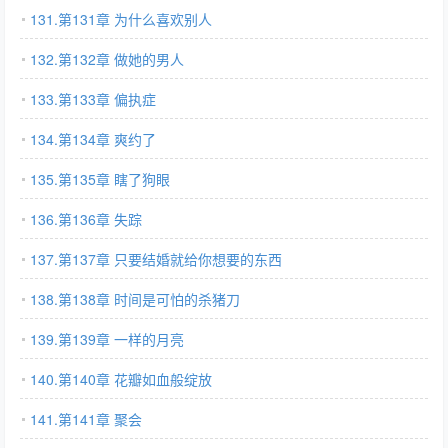
131.第131章 为什么喜欢别人
132.第132章 做她的男人
133.第133章 偏执症
134.第134章 爽约了
135.第135章 瞎了狗眼
136.第136章 失踪
137.第137章 只要结婚就给你想要的东西
138.第138章 时间是可怕的杀猪刀
139.第139章 一样的月亮
140.第140章 花瓣如血般绽放
141.第141章 聚会