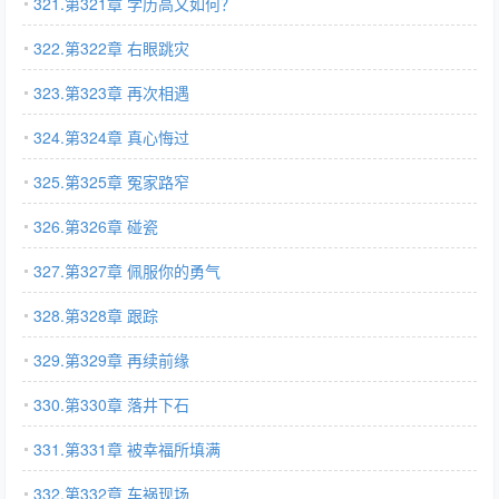
321.第321章 学历高又如何？
322.第322章 右眼跳灾
323.第323章 再次相遇
324.第324章 真心悔过
325.第325章 冤家路窄
326.第326章 碰瓷
327.第327章 佩服你的勇气
328.第328章 跟踪
329.第329章 再续前缘
330.第330章 落井下石
331.第331章 被幸福所填满
332.第332章 车祸现场