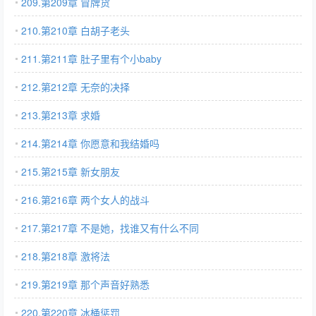
209.第209章 冒牌货
210.第210章 白胡子老头
211.第211章 肚子里有个小baby
212.第212章 无奈的决择
213.第213章 求婚
214.第214章 你愿意和我结婚吗
215.第215章 新女朋友
216.第216章 两个女人的战斗
217.第217章 不是她，找谁又有什么不同
218.第218章 激将法
219.第219章 那个声音好熟悉
220.第220章 冰桶惩罚