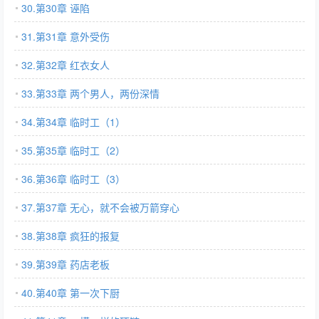
30.第30章 诬陷
31.第31章 意外受伤
32.第32章 红衣女人
33.第33章 两个男人，两份深情
34.第34章 临时工（1）
35.第35章 临时工（2）
36.第36章 临时工（3）
37.第37章 无心，就不会被万箭穿心
38.第38章 疯狂的报复
39.第39章 药店老板
40.第40章 第一次下厨