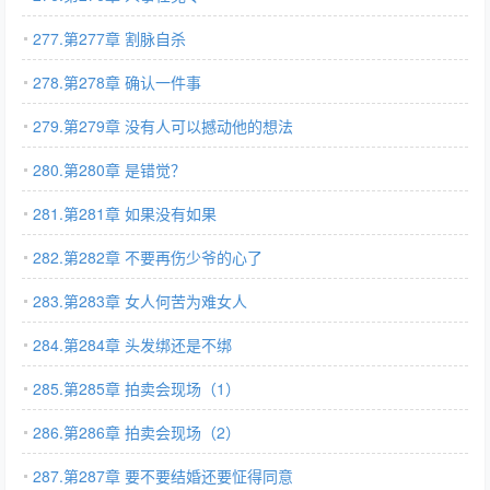
277.第277章 割脉自杀
278.第278章 确认一件事
279.第279章 没有人可以撼动他的想法
280.第280章 是错觉？
281.第281章 如果没有如果
282.第282章 不要再伤少爷的心了
283.第283章 女人何苦为难女人
284.第284章 头发绑还是不绑
285.第285章 拍卖会现场（1）
286.第286章 拍卖会现场（2）
287.第287章 要不要结婚还要怔得同意