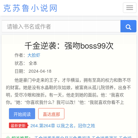
克苏鲁小说网
千金逆袭：强吻boss99次
作者：
大脸虾
状态： 全本
日期： 2024-04-18
他是豪门中走来的王子，才华横溢，拥有至高的权力和数不尽
的财富。她是没有水晶鞋的灰姑娘，被富商从孤儿院领养，出身不
明，受尽冷眼和挫折。有一天，他走到她的面前。他：“我喜欢
你。”她：“你喜欢我什么？我可以改！”他：“我就喜欢你看不上
我。”她：“……”
开始阅读
直达底部
264.第264章 以我之名，冠你之姓
最新更新