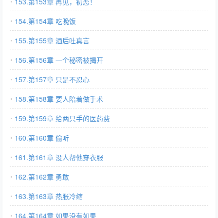
153.第153章 再见，初恋！
154.第154章 吃晚饭
155.第155章 酒后吐真言
156.第156章 一个秘密被揭开
157.第157章 只是不忍心
158.第158章 要人陪着做手术
159.第159章 给两只手的医药费
160.第160章 偷听
161.第161章 没人帮他穿衣服
162.第162章 勇敢
163.第163章 热胀冷缩
164.第164章 如果没有如果