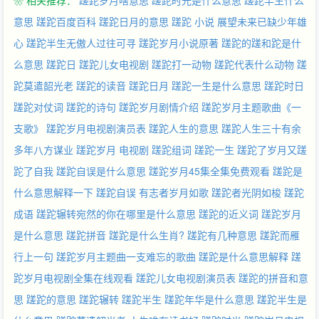
❀ 相关推荐：
蹉跎岁月啥意思
蹉跎时光是什么意思
蹉跎半生什么
意思
蹉跎百度百科
蹉跎日月的意思
蹉跎 小说
展望未来已缺少年雄
心
蹉跎半生无傲人过往可寻
蹉跎岁月小说原著
蹉跎的蹉和跎是什
么意思
蹉跎日
蹉跎儿女电视剧
蹉跎打一动物
蹉跎代表什么动物
蹉
跎莫遣韶光老
蹉跎的读音
蹉跎日月
蹉跎一生是什么意思
蹉跎时日
蹉跎对仗词
蹉跎的诗句
蹉跎岁月剧情介绍
蹉跎岁月主题歌曲《一
支歌》
蹉跎岁月电视剧演员表
蹉跎人生的意思
蹉跎人生三十有余
多年八方谋业
蹉跎岁月 电视剧
蹉跎组词
蹉跎一生
蹉跎了岁月又蹉
跎了自我
蹉跎自误是什么意思
蹉跎岁月45集全集免费观看
蹉跎是
什么意思解释一下
蹉跎自误
有志者岁月如歌
蹉跎者光阴如梭
蹉跎
成语
蹉跎辗转宛然的你在哪里是什么意思
蹉跎的近义词
蹉跎岁月
是什么意思
蹉跎拼音
蹉跎是什么生肖?
蹉跎有几种意思
蹉跎而雁
行上一句
蹉跎岁月主题曲一支难忘的歌曲
蹉跎是什么意思解释
蹉
跎岁月电视剧全集在线观看
蹉跎儿女电视剧演员表
蹉跎的拼音和意
思
蹉跎的意思
蹉跎辗转
蹉跎半生
蹉跎年华是什么意思
蹉跎半生是