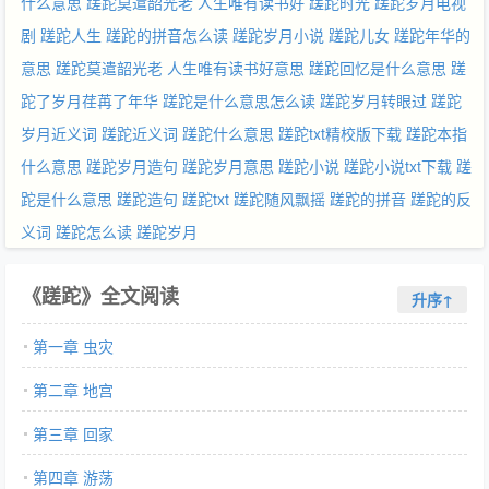
什么意思
蹉跎莫遣韶光老 人生唯有读书好
蹉跎时光
蹉跎岁月电视
剧
蹉跎人生
蹉跎的拼音怎么读
蹉跎岁月小说
蹉跎儿女
蹉跎年华的
意思
蹉跎莫遣韶光老 人生唯有读书好意思
蹉跎回忆是什么意思
蹉
跎了岁月荏苒了年华
蹉跎是什么意思怎么读
蹉跎岁月转眼过
蹉跎
岁月近义词
蹉跎近义词
蹉跎什么意思
蹉跎txt精校版下载
蹉跎本指
什么意思
蹉跎岁月造句
蹉跎岁月意思
蹉跎小说
蹉跎小说txt下载
蹉
跎是什么意思
蹉跎造句
蹉跎txt
蹉跎随风飘摇
蹉跎的拼音
蹉跎的反
义词
蹉跎怎么读
蹉跎岁月
《蹉跎》全文阅读
升序↑
第一章 虫灾
第二章 地宫
第三章 回家
第四章 游荡