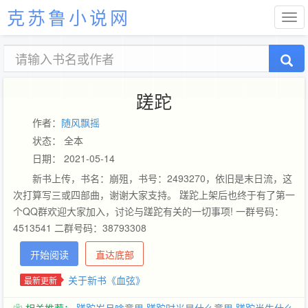
克苏鲁小说网
蹉跎
作者：
随风飘摇
状态： 全本
日期： 2021-05-14
新书上传，书名：崩殂，书号：2493270，依旧是末日流，这
次打算写三或四部曲，谢谢大家支持。 蹉跎上架后也终于有了第一
个QQ群欢迎大家加入，讨论与蹉跎有关的一切事项! 一群号码：
4513541 二群号码：38793308
开始阅读
直达底部
关于新书《血弦》
最新更新