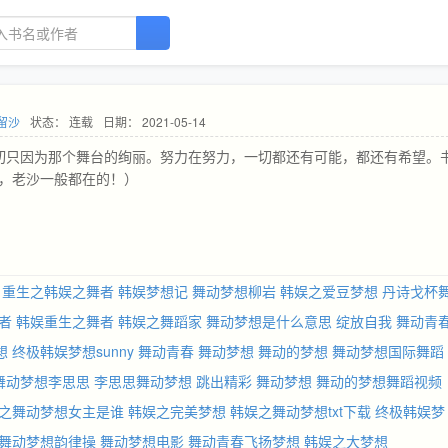
留沙
状态： 连载
日期： 2021-05-14
一切只因为那个舞台的绚丽。努力在努力，一切都还有可能，都还有希望。
进来，老沙一般都在的！）
重生之韩娱之舞者
韩娱梦想记
舞动梦想柳岩
韩娱之爱豆梦想
丹诗戈杯
者
韩娱重生之舞者
韩娱之舞蹈家
舞动梦想是什么意思
绽放自我
舞动青
想
终极韩娱梦想sunny
舞动青春
舞动梦想
舞动的梦想
舞动梦想国际舞蹈
舞动梦想李思思
李思思舞动梦想
跳出精彩 舞动梦想
舞动的梦想舞蹈视频
之舞动梦想女主是谁
韩娱之完美梦想
韩娱之舞动梦想txt下载
终极韩娱梦
舞动梦想韵律操
舞动梦想电影
舞动青春飞扬梦想
韩娱之大梦想