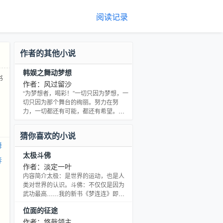
阅读记录
作者的其他小说
韩娱之舞动梦想
书
作者：风过留沙
“为梦想者，喝彩！”一切只因为梦想，一
切只因为那个舞台的绚丽。努力在努
力，一切都还有可能，都还有希望。书
群：190766215（喜欢舞动的可以加进
来，老沙一般都在的！）
猜你喜欢的小说
舞
太极斗佛
春
作者：淡定一叶
内容简介太极：是世界的运动，也是人
类对世界的认识。斗佛：不仅仅是因为
武功最高……我的新书《梦连连》即日
上传，敬请各位书友关注。
位面的征途
作者：悠哉领主