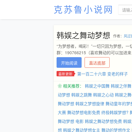
克苏鲁小说网
韩娱之舞动梦想
作者：
风过
“为梦想者，喝彩！”一切只因为梦想，
群：190766215（喜欢舞动的可以加
开始阅读
直达底部
第一百二十六章 变老的样子
最新更新
❀ 相关推荐：
韩娱之中国舞
韩娱之伴舞
动梦想
韩娱之跳舞
韩娱之心动
韩娱之舞
舞动梦想
韩娱之梦想旋律
舞动童年的梦
大赛
舞动梦想电影免费
终极韩娱梦想?
舞动梦想 电影
韩娱之舞动梦想免费
韩娱
想
韩娱之舞动梦想女主
舞动的梦想作文