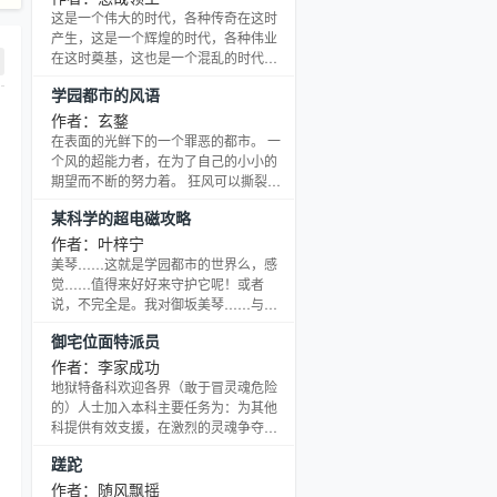
这是一个伟大的时代，各种传奇在这时
产生，这是一个辉煌的时代，各种伟业
在这时奠基，这也是一个混乱的时代，
弱肉强食，强者的天堂，弱者的地狱。
学园都市的风语
同时这也是一个危险的时代，荒兽、异
族，各种各样的危险威胁着你。但是这
作者：玄鍪
也是一个充满机遇的时代，把握机遇，
在表面的光鲜下的一个罪恶的都市。 一
曾经的蝼蚁亦可站在云端之上俯视众
个风的超能力者，在为了自己的小小的
生。当叶肃站在至高王座上时说：“这就
期望而不断的努力着。 狂风可以撕裂大
是我的时代！”
地，微风可以吹扬秀发，不论多么狂乱
某科学的超电磁攻略
………………………………………………………………………………………
的内心，都掩盖不了内心的一抹温柔。
书友
温柔的风语，只是在你耳边诉说。 洗涤
作者：叶梓宁
这个都市。
美琴……这就是学园都市的世界么，感
觉……值得来好好来守护它呢！或者
说，不完全是。我对御坂美琴……与其
说是爱人之间的爱慕，不如说是兄妹之
御宅位面特派员
间的爱护……啊，是美琴啊好久不
见……美琴……好好活下去吧……让
作者：李家成功
我，在黑夜里为你扩出一片无暇的光
地狱特备科欢迎各界（敢于冒灵魂危险
明……这是一个关于守护的故事。
的）人士加入本科主要任务为：为其他
科提供有效支援，在激烈的灵魂争夺战
中，力争将所有异世界、不同位面的灵
蹉跎
魂们之生死契约，紧紧抓在自己的手
里。1、本科拒绝王立一科的诸位女王、
作者：随风飘摇