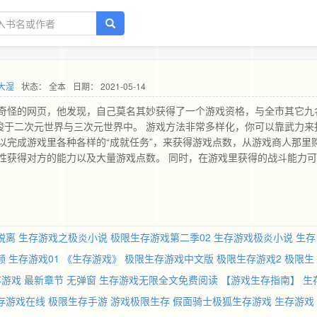
大湿
状态： 全本
日期： 2021-05-14
奇怪的网页，他发现，自己莫名其妙获得了一个游戏资格，与全市其它九
梭于二次元世界与三次元世界中。 游戏方法非常多样化，你可以靠武力来
以完成游戏里各种各样的“成就任务”，来获得游戏点数，从游戏商人那里
性获得对方的能力以及大量游戏点数。 同时，在游戏里获得的战斗能力
果发生在二次元世界里，则死去的玩家只会丧失游戏资格；而若是发生在
严煌从小痴迷火焰，下决心要成为最强的火焰使用者，打造属于他的“极炎
以去看看，下方推荐好友力作里直达）
脱离
生存游戏之极炎小说
极限生存游戏第二季02
生存游戏极炎小说
生存
频
生存游戏01
《生存游戏》
极限生存游戏中文版
极限生存游戏2
极限生
游戏 最新章节 无弹窗
生存游戏无限全文免费阅读
【游戏生存指南】
生
存游戏在线
极限生存手游
游戏极限生存
假面骑士极狐生存游戏
生存游戏