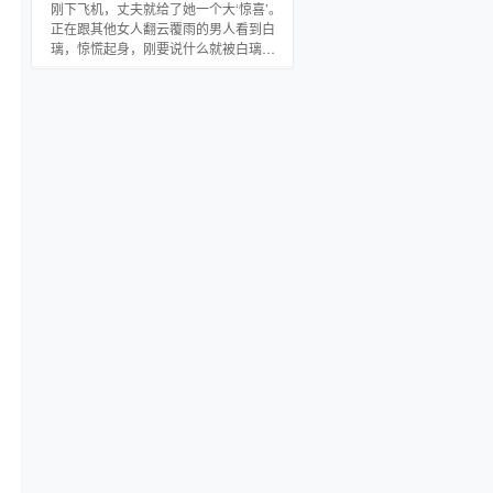
击都是对十三，最大的支持。
刚下飞机，丈夫就给了她一个大‘惊喜’。
正在跟其他女人翻云覆雨的男人看到白
璃，惊慌起身，刚要说什么就被白璃很
淡定的打断，“想好再说，我只听一遍解
释。” 面对小三挑衅，她淡定的拿起她的
内力，十分无辜的扔下了阳台，“毕竟你
上了我的老公，没道理穿我的内衣吧？”
再也不看他们黑色的脸，她转身离开。
七年前事变，她跟不爱男人结了婚，可
笑的是，迎接她的是丈夫与小三滚床
单？ 没关系，不就是个男人么？ 她宁愿
不要