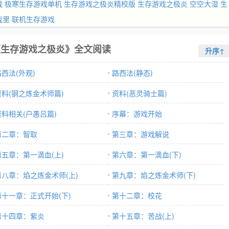
载
极寒生存游戏单机
生存游戏之极炎精校版
生存游戏之极炎 空空大湿
生
戏里
联机生存游戏
《生存游戏之极炎》全文阅读
升序↑
路西法(外观)
路西法(静态)
资料(钢之炼金术师篇)
资料(恶灵骑士篇)
资料相关(户愚吕篇)
序幕：游戏开始
第二章：智取
第三章：游戏解说
第五章：第一滴血(上)
第六章：第一滴血(下)
第八章：焰之炼金术师(上)
第九章：焰之炼金术师(下)
第十一章：正式开始(下)
第十二章：校花
第十四章：紫炎
第十五章：苦战(上)