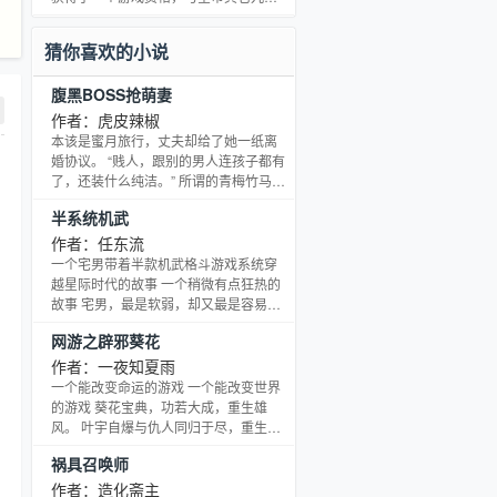
血鬼的敏捷却不用以血为生，能够获得
资格者一同加入“混乱位面”游戏，能够穿
狼人的力量和自愈却不会变身成狼人，
梭于二次元世界与三次元世界中。 游戏
猜你喜欢的小说
一步步走向完美…… （不虐主
方法非常多样化，你可以靠武力来打败
位面中的强者，夺取他们的能力；也可
腹黑BOSS抢萌妻
以完成游戏里各种各样的“成就任务”，来
获得游戏点数，从游戏商人那里购买能
作者：虎皮辣椒
力；还可以通过打败其他玩家，来一次
本该是蜜月旅行，丈夫却给了她一纸离
性获得对方的能力以及大量游戏点数。
婚协议。 “贱人，跟别的男人连孩子都有
同时，在游戏里
了，还装什么纯洁。” 所谓的青梅竹马原
来是贪心忘义，昔日爱人转眼变成渣
半系统机武
男，将她扫地出门。 陪好友相亲，扑在
自己怀里的男孩仰头眨眼喊自己：“妈
作者：任东流
妈！” 衣冠楚楚的总裁大人妄口巴舌：
一个宅男带着半款机武格斗游戏系统穿
“你是我儿子的母亲，也要负责生我第二
越星际时代的故事 一个稍微有点狂热的
个孩子。” “占晟楠，我跟你没关系！”
故事 宅男，最是软弱，却又最是容易暴
“我是你前夫新娶老婆的舅舅，关系……
走，最是多情，却又最是绝情 本书每天
网游之辟邪葵花
匪浅。” 二十五岁这一年，她结婚离婚，
保底两更，视推荐，收藏和打赏而不定
成
时加更爆发 另本书已经签约，且编辑一
作者：一夜知夏雨
再叮嘱本书不可烂尾或者TJ，所以可放
一个能改变命运的游戏 一个能改变世界
心收藏
的游戏 葵花宝典，功若大成，重生雄
风。 叶宇自爆与仇人同归于尽，重生回
到大学毕业，被仇人阉根之时，不想重
祸具召唤师
走前世之路，凭借前世记忆，进入游戏
获取葵花宝典，恢复男儿身，引领武学
作者：造化斋主