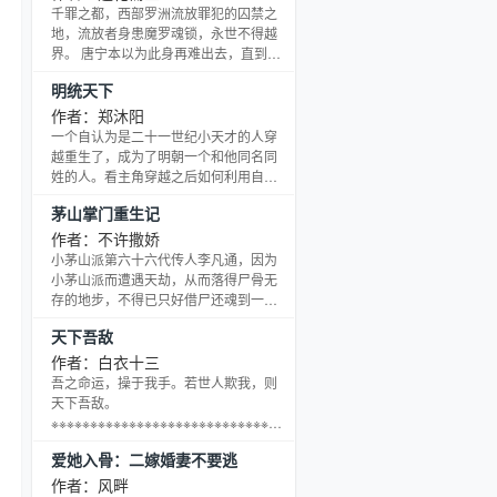
巅峰。 新书已上传（末世重生之崛起）
千罪之都，西部罗洲流放罪犯的囚禁之
地，流放者身患魔罗魂锁，永世不得越
界。 唐宁本以为此身再难出去，直到他
得到了一门祸具召唤术，获得召唤各类
明统天下
诅咒宝物的能力。 必定断首的马猴烧
酒，自古幸运E的千棘刺之枪，会掉智商
作者：郑沐阳
的神兵太虚，腐蚀灵魂的霜之哀伤……
一个自认为是二十一世纪小天才的人穿
夺取神格，探究真理，魔王之路，不由
越重生了，成为了明朝一个和他同名同
分说！ 有百万字的完本保证，敬请期
姓的人。看主角穿越之后如何利用自身
待。
的优势一步一步改造这个国家。新书不
茅山掌门重生记
易，请大家能够收藏一下。感觉还行的
话就再投几张票吧，要是感觉不好看的
作者：不许撒娇
话可以弱弱的批评两句。
小茅山派第六十六代传人李凡通，因为
小茅山派而遭遇天劫，从而落得尸骨无
存的地步，不得已只好借尸还魂到一个
少年的身上重新来过。为还肉身债，且
天下吾敌
看他如何逍遥都市。邪魔鬼怪层出不
穷，玄门正道接踵而来。少女怀春，富
作者：白衣十三
家女倾心，该如何选择。生死之间的较
吾之命运，操于我手。若世人欺我，则
量，天地正道能否维持。且看不一般的
天下吾敌。
都市修行。
※※※※※※※※※※※※※※※※※※※※※※※※※※※※※※※※※※※
夜雾逞杀戮，剑舞造灾殃。一怒翻血
爱她入骨：二嫁婚妻不要逃
海，天下皆吾敌。ps：不太擅长简介，
书自认尚能入目；一张推荐票、一个点
作者：风畔