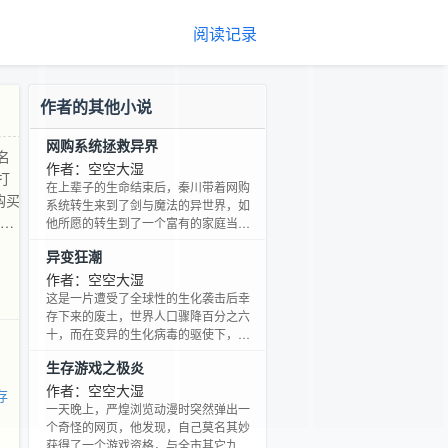
阅读记录
作者的其他小说
网购系统拯救异界
名
作者：空空大湿
打
在上辈子的生命结束后，秦川带着网购
购买
系统转生来到了剑与魔法的异世界，如
可以
他所愿的转生到了一个富有的家庭当上
了富二代，但是，这个世界由于频繁的
现
异变狂潮
战事引发了魔力失衡，导致本土植物无
”
法生长，食物链从底端被破坏，整个世
作者：空空大湿
界也即将走向灭亡。为了维持自己的富
这是一片遭受了全球性的生化袭击后幸
二代生活，秦川利用自己的网购系统，
存下来的废土，世界人口骤降百分之六
将地球上的物种引入，并利用魔法再现
十，而在变异的生化病毒的驱使下，世
了地球的科技，进行了一场异世界的大
界上诞生出了狼人、吸血鬼与新丧尸这
生存游戏之极炎
变革。
三种新型感染者，在黑夜下与人类共存
着。 秦轩于生化袭击爆发前被丧尸咬
作者：空空大湿
存
到，然而五年后却在一间实验室中醒
一天晚上，严煌浏览动漫时突然弹出一
来，发现自己的身体能够融合其它感染
个奇怪的网页，他发现，自己莫名其妙
者的病毒却不会被其感染，能够拥有吸
获得了一个游戏资格，与全市其它九名