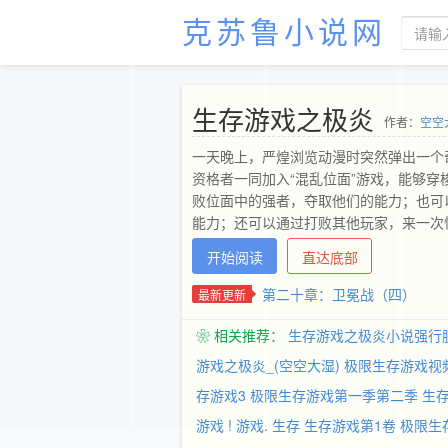
克苏鲁小说网
生存游戏之极炎
作者：
空空
一天晚上，严煌浏览动漫时突然弹出一个
资格者一同加入“混乱位面”游戏，能够穿
败位面中的强者，夺取他们的能力；也可
能力；还可以通过打败其他玩家，来一次
在现实世界中使用。玩家与玩家的战斗如
开始阅读
直达底部
实世界里，则死去的玩家就会真正死去。 
…… （游戏新书已开，有兴趣的读者可
第二十章：卫冕战（四）
最新更新
❀ 相关推荐：
生存游戏之极炎小说强行
游戏之极炎_(空空大湿)
极限生存游戏视
存游戏3
极限生存游戏第一季第二季
生存
游戏 !
游戏. 生存
生存游戏第1卷
极限生