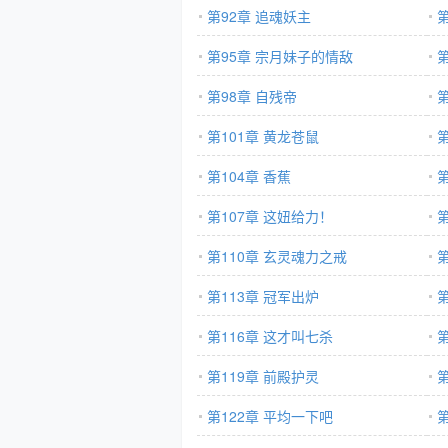
第92章 追魂妖主
第95章 宗月妹子的情敌
第98章 自残帝
第101章 黄龙苍鼠
第104章 香蕉
第107章 这妞给力！
第110章 玄灵魂力之戒
第113章 冠军出炉
第
第116章 这才叫七杀
第
第119章 前殿护灵
第
第122章 平均一下吧