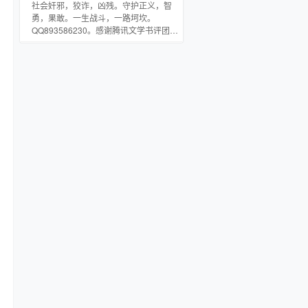
去了五年的记忆，忘记了心中那挚爱一
社会奸邪，狡诈，凶残。守护正义，智
人；这一切是命运的作弄，还是一个美
勇，果敢。一生战斗，一路坷坎。
丽的巧合？ 惬意的蜀山之旅，无拘无束
QQ893586230。感谢腾讯文学书评团提
的仗剑而行，一怒可杀人的虚拟现实；
供书评支持！
且看长霄踏莲清歌蜀山行！ 脚踏五色彩
莲台，先天五气护己