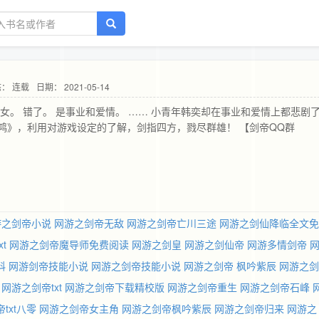
： 连载
日期： 2021-05-14
女。 错了。 是事业和爱情。 …… 小青年韩奕却在事业和爱情上都悲剧
鸿》，利用对游戏设定的了解，剑指四方，戮尽群雄！ 【剑帝QQ群
游之剑帝小说
网游之剑帝无敌
网游之剑帝亡川三途
网游之剑仙降临全文免
t
网游之剑帝魔导师免费阅读
网游之剑皇
网游之剑仙帝
网游多情剑帝
科
网游剑帝技能小说
网游之剑帝技能小说
网游之剑帝 枫吟紫辰
网游之剑
网游之剑帝txt
网游之剑帝下载精校版
网游之剑帝重生
网游之剑帝石峰
txt八零
网游之剑帝女主角
网游之剑帝枫吟紫辰
网游之剑帝归来
网游之