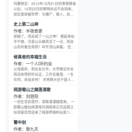
玛雅预言：2012年12月21日的黑夜降临
以后，12月22日的黎明永远不会到来。
现实类穿越世界：与僵尸，狼人，妖
僧，异形，丧尸等各种各样的怪物作
史上第二山神
战。 电影类穿越世界：与电影里强大的
存在作战，还受剧情约束。 小说类穿越
作者：半夜叁更
世界：与星辰变中神王级别，神墓中天
穿越了，而且成了一山之神！ 看起来似
阶高手作战！ 且看主角如何步步穿越，
乎不错，可是山头嘛荒凉了一点，而且
次次杀敌，最终踏上SSS级穿越世界的
山名听着也耳熟？叫平顶山来着。 还没
巅峰，为你拉开2012灭世之谜！ 无限基
等俺站稳脚跟，白衣如雪的观音姐姐又
修真者的幸福生活
础再添创新，末世来临高潮连连！
来凑热闹，“韦光正！拯救孙大圣，超度
苏妲己，这些担子就落到你肩上了！另
作者：一个人DE约会
外嘛...” 还有另外？还让不让人活了，忙
父母离异，和女友分手，大学眼见毕业
活了这些，我全处全收的大梦怎么办？
而没有得到毕业证，工作无着落，一生
只开了一个小小的金手指，还非得让俺
坎坷，命运多舛！ 天将降大任于是人
当这史上第一山神了？ 诶，咋就地震了
也，必先苦其心志，劳其筋骨，饿其体
网游蜀山之踏莲清歌
捏？盘古大神你就别发火了，天地山川
肤！ 在失去继续生活下去的勇气之后，
都是你精魂
一个修真的老人将杨牧给救起，命运从
作者：剑思阳
此改变，成为继承老人之后的世界上仅
一剑生花彩莲开，清歌漫漫踏莲来。 一
存的修真者。 这才是真正的世外高手！
款蜀山版仙侠游戏内测结束正式运营之
际却是忽然迎来了网游界旗帜玩家八大
神迹、十大传说公会的齐齐入主；然而
警中剑
在这令人木然的不可思议背后八大神迹
之一却是无故失踪…… 一觉醒来却是失
作者：黎九天