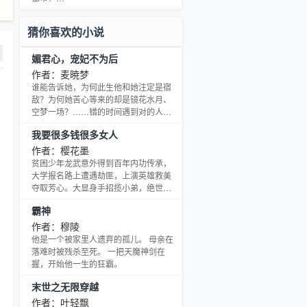
================================
【已有三本共600万字完本作品，给力作
猜你喜欢的小说
者，人品保证，质量保证！】 【官方超
级群：天才剑盟-142575510-】
媚君心，宠妃不为后
作者：麦暁梦
谁能告诉她，为何此生他和她注定是宿
敌？为何她苦心等来的却是镜花水月、
空梦一场？……错的时间遇到对的人，
注定可遇却不可留。当爱情已如枯叶在
我要很多钱很多女人
风中燃烧，蝴蝶便注定飞不过洱海苍
苍！……她是表面安于富贵实则一心渴
作者：樱花墨
望自由的深宫养女，一次偶然的邂逅，
贫困少年龙武意外得到百年内功传承，
让她遇到了傲世独立的他，从此背负身
大学报名路上遭遇劫匪，上演英雄救美
世之谜，步步为营，可为何她的“宿敌”竟
夺取芳心。大显身手招揽小弟，绝世身
然是青梅竹马、情深意重的他？……两
手祝他从平凡无奇到一鸣惊人，横行都
霸神
段情缘，是劫还是幸？是认命还是负隅
市，叱咤花丛，建立商业帝国，征服全
顽抗？——原创网文，情节
世界。他是世界首富，也是妻妾成群。
作者：穆陵
超级群：①群：17988313 超级群：②
他是一个被家里人遗弃的孤儿。 母亲在
群：73986024 墨墨腾讯微博：
落难时被残杀至死。 一把天魔神剑在
http://t.qq.com/jiaoshijie521
握，开始他一生的狂霸。
末世之无限穿越
作者：叶轻飘