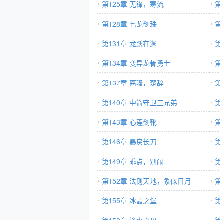
第125章 无锋，寒流
第
第128章 七龙剑珠
第131章 龙跃在渊
第134章 变异龙骨勇士
第137章 离骚，楚辞
第140章 中箭守卫三兄弟
第143章 心莲剑靴
第
第146章 暴戾长刀
第149章 乖点，别闹
第152章 法则天地，象似日月
第155章 冰晶之堡