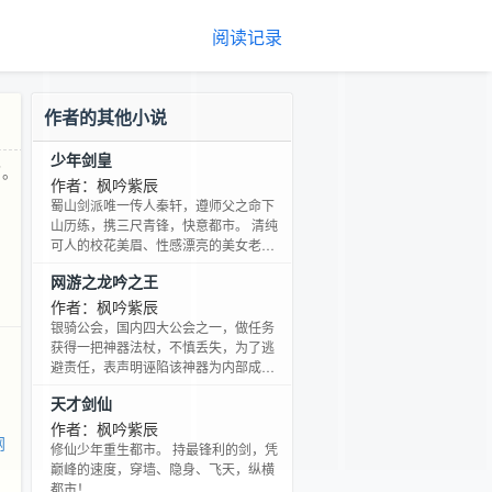
阅读记录
作者的其他小说
少年剑皇
了。
作者：枫吟紫辰
蜀山剑派唯一传人秦轩，遵师父之命下
山历练，携三尺青锋，快意都市。 清纯
可人的校花美眉、性感漂亮的美女老
师、古灵精怪的修真少女……各路美女
网游之龙吟之王
纷至沓来，一个都市剑皇的传说开始流
传。
作者：枫吟紫辰
================================
银骑公会，国内四大公会之一，做任务
比度？长剑疾走，如闪电惊鸿，子弹算
获得一把神器法杖，不慎丢失，为了逃
什么？ 比力量？一剑西来，贯穿山河，
避责任，表声明诬陷该神器为内部成员
网
谁与争锋！ 比头脑？在师父与时俱进的
叶无殇所黑走。 叶无殇为网游界高端玩
天才剑仙
方针指导下，秦轩熟读文史经典，看遍
家，名气很响，从游戏前期便与银骑公
天文地理，就连经济
会合作，此刻竟被其出卖，落得一个身
作者：枫吟紫辰
网
败名裂的下场。 你妹的银骑公会，《龙
修仙少年重生都市。 持最锋利的剑，凭
吟天下》见！ 这是叶无殇表在华夏国际
巅峰的速度，穿墙、隐身、飞天，纵横
官方博客上的最后一句话。
都市！