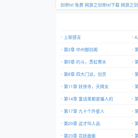
剑帝txt 免费
网游之剑帝txt下载
网游之剑
上架感言
第2章 中州御剑阁
第5章 约斗，贯虹寒水
第8章 四大门派，剑灵
第11章 妖侠寺，天降女
第14章 童话里都是骗人的
第17章 九十个外星人
第20章 这才叫人品
第23章 花妖曲紫