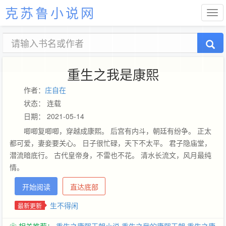
克苏鲁小说网
重生之我是康熙
作者：
庄自在
状态： 连载
日期： 2021-05-14
唧唧复唧唧，穿越成康熙。 后宫有内斗，朝廷有纷争。 正太
都可爱，妻妾要关心。 日子很忙碌，天下不太平。 君子隐庙堂，
潜流暗底行。 古代皇帝身，不雷也不花。 清水长流文，风月最纯
情。
开始阅读
直达底部
生不得闲
最新更新