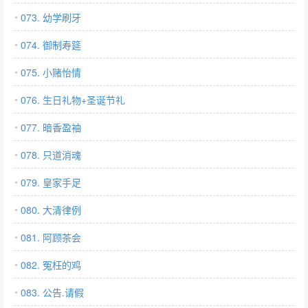
073. 幼学刷牙
074. 御制寿筵
075. 小赌怡情
076. 生日礼物+圣诞节礼
077. 暗香盈袖
078. 只道消魂
079. 皇家手足
080. 大清律例
081. 阿顾茶会
082. 冤枉的鸡
083. 公告.请假