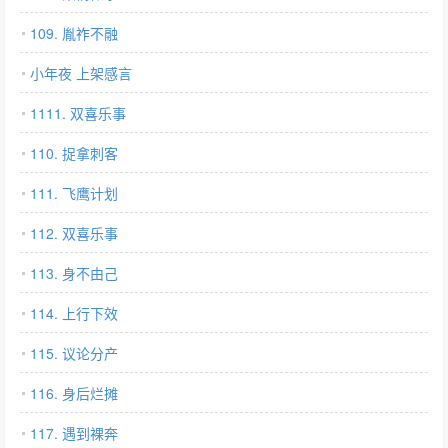
109. 胤祚不融
小年夜 上架感言
1111. 双喜乐事
110. 捉拿刺客
111. 飞鹰计划
112. 双喜乐事
113. 身不由己
114. 上行下效
115. 议论分产
116. 身后烂摊
117. 遇到裸奔