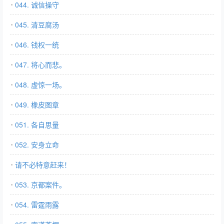
044. 诚信操守
045. 清豆腐汤
046. 钱权一统
047. 将心而悲。
048. 虚惊一场。
049. 橡皮图章
051. 各自思量
052. 安身立命
请不必特意赶来！
053. 京都案件。
054. 雷霆雨露