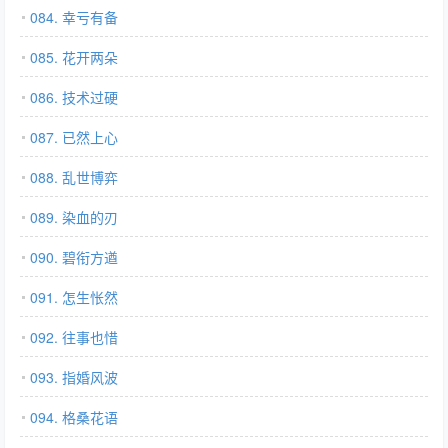
084. 幸亏有备
085. 花开两朵
086. 技术过硬
087. 已然上心
088. 乱世博弈
089. 染血的刃
090. 碧衔方遒
091. 怎生怅然
092. 往事也惜
093. 指婚风波
094. 格桑花语