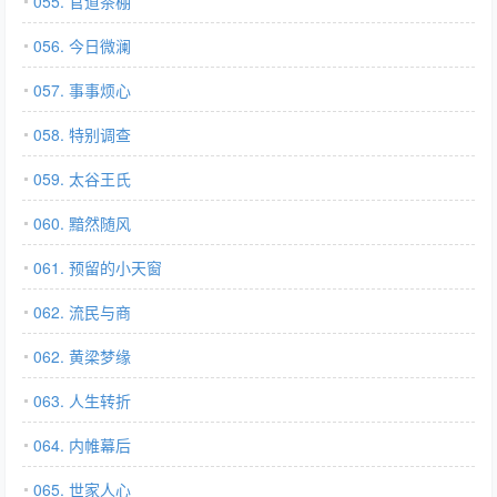
055. 官道茶棚
056. 今日微澜
057. 事事烦心
058. 特别调查
059. 太谷王氏
060. 黯然随风
061. 预留的小天窗
062. 流民与商
062. 黄梁梦缘
063. 人生转折
064. 内帷幕后
065. 世家人心