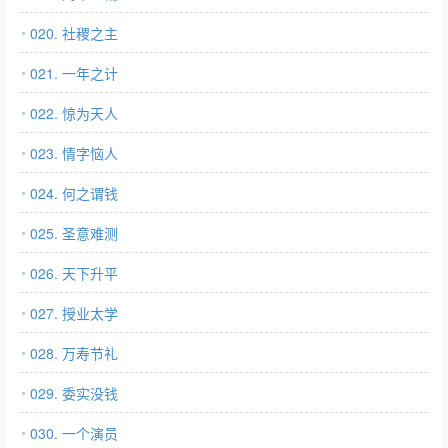
020. 社稷之主
021. 一年之计
022. 惊为天人
023. 情字恼人
024. 何之谓钱
025. 圣意难测
026. 天下升平
027. 授业太学
028. 万寿节礼
029. 委实没钱
030. 一个演员