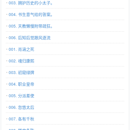
003. 拥护历史的小太子。
004. 书生意气给的答案。
005. 天教懒慢附带疏狂。
006. 后知后觉跟风逐流
001. 肖涵之死
002. 魂归康熙
003. 初窥绿牌
004. 职业皇帝
005. 分派差使
006. 忽悠太后
007. 各有千秋