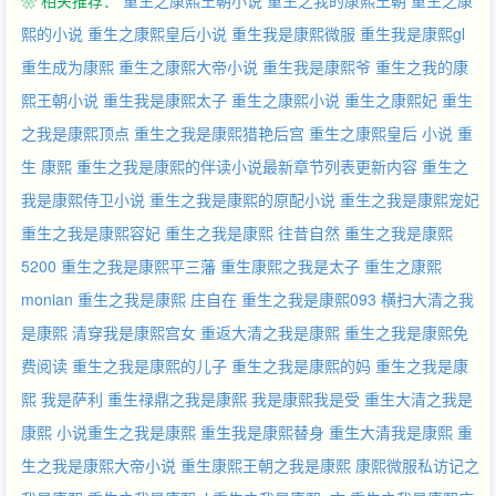
❀ 相关推荐：
重生之康熙王朝小说
重生之我的康熙王朝
重生之康
熙的小说
重生之康熙皇后小说
重生我是康熙微服
重生我是康熙gl
重生成为康熙
重生之康熙大帝小说
重生我是康熙爷
重生之我的康
熙王朝小说
重生我是康熙太子
重生之康熙小说
重生之康熙妃
重生
之我是康熙顶点
重生之我是康熙猎艳后宫
重生之康熙皇后 小说
重
生 康熙
重生之我是康熙的伴读小说最新章节列表更新内容
重生之
我是康熙侍卫小说
重生之我是康熙的原配小说
重生之我是康熙宠妃
重生之我是康熙容妃
重生之我是康熙 往昔自然
重生之我是康熙
5200
重生之我是康熙平三藩
重生康熙之我是太子
重生之康熙
monian
重生之我是康熙 庄自在
重生之我是康熙093
横扫大清之我
是康熙
清穿我是康熙宫女
重返大清之我是康熙
重生之我是康熙免
费阅读
重生之我是康熙的儿子
重生之我是康熙的妈
重生之我是康
熙 我是萨利
重生禄鼎之我是康熙
我是康熙我是受
重生大清之我是
康熙
小说重生之我是康熙
重生我是康熙替身
重生大清我是康熙
重
生之我是康熙大帝小说
重生康熙王朝之我是康熙
康熙微服私访记之