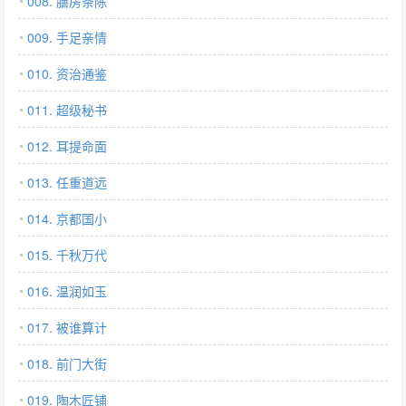
008. 膳房条陈
009. 手足亲情
010. 资治通鉴
011. 超级秘书
012. 耳提命面
013. 任重道远
014. 京都国小
015. 千秋万代
016. 温润如玉
017. 被谁算计
018. 前门大街
019. 陶木匠铺