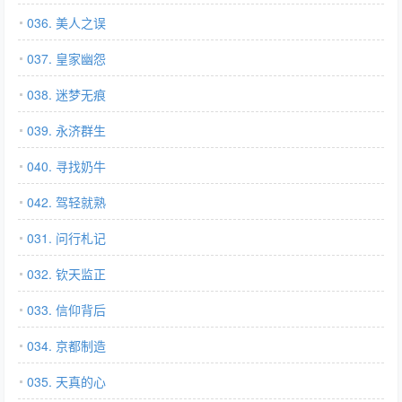
036. 美人之误
037. 皇家幽怨
038. 迷梦无痕
039. 永济群生
040. 寻找奶牛
042. 驾轻就熟
031. 问行札记
032. 钦天监正
033. 信仰背后
034. 京都制造
035. 天真的心