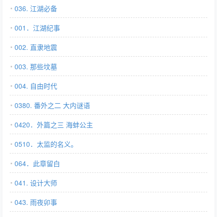
036. 江湖必备
001．江湖纪事
002. 直隶地震
003. 那些坟墓
004. 自由时代
0380. 番外之二 大内谜语
0420．外篇之三 海蚌公主
0510．太监的名义。
064．此章留白
041. 设计大师
043. 雨夜卯事