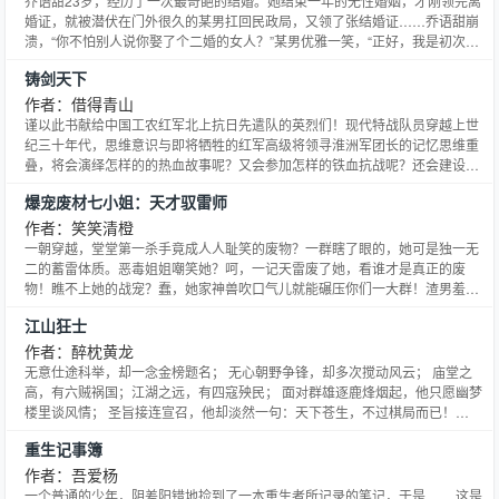
乔语甜23岁，经历了一次最奇葩的结婚。她结束一年的无性婚姻，才刚领完离
婚证，就被潜伏在门外很久的某男扛回民政局，又领了张结婚证……乔语甜崩
溃，“你不怕别人说你娶了个二婚的女人？”某男优雅一笑，“正好，我是初次结
婚，业务不熟，请多关照。”乔语甜：“……”追她时，某男曾帮她灭小三，虐极
铸剑天下
品，痛快收拾渣男，她的日子风光无限；结婚后……每次记者说她是最让人羡
慕的豪门少奶奶，她都想飙泪控诉，你们根本不知道嫁给
作者：借得青山
谨以此书献给中国工农红军北上抗日先遣队的英烈们！现代特战队员穿越上世
纪三十年代，思维意识与即将牺牲的红军高级将领寻淮洲军团长的记忆思维重
叠，将会演绎怎样的的热血故事呢？又会参加怎样的铁血抗战呢？还会建设怎
样的强大中华呢？此书为发生在平行空间的故事。故事荡气回肠，情节曲直生
爆宠废材七小姐：天才驭雷师
动。敬请期待！原读书群因为提供者特殊原因，已经解散，现在青山自建的一
个读书群，群号：108467246，欢迎各位读者加入群进行交
作者：笑笑清橙
一朝穿越，堂堂第一杀手竟成人人耻笑的废物？一群瞎了眼的，她可是独一无
二的蓄雷体质。恶毒姐姐嘲笑她？呵，一记天雷废了她，看谁才是真正的废
物！瞧不上她的战宠？蠢，她家神兽吹口气儿就能碾压你们一大群！渣男羞辱
她没人要？她家帝尊风华绝代，分分钟甩你十八条街！
江山狂士
作者：醉枕黄龙
无意仕途科举，却一念金榜题名； 无心朝野争锋，却多次搅动风云； 庙堂之
高，有六贼祸国；江湖之远，有四寇殃民； 面对群雄逐鹿烽烟起，他只愿幽梦
楼里谈风情； 圣旨接连宣召，他却淡然一句：天下苍生，不过棋局而已！
（群：179648838，本书纯属娱乐虚构，考究者，慎之！）
重生记事簿
作者：吾爱杨
一个普通的少年，阴差阳错地捡到了一本重生者所记录的笔记，于是…… 这是