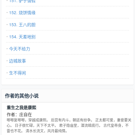
151. 驴子请假
152. 烧饼情缘
153. 王八的胆
154. 天差地别
今天不给力
边城故事
生不得闲
作者的其他小说
重生之我是康熙
作者：庄自在
唧唧复唧唧，穿越成康熙。 后宫有内斗，朝廷有纷争。 正太都可爱，妻妾要关
心。 日子很忙碌，天下不太平。 君子隐庙堂，潜流暗底行。 古代皇帝身，不
雷也不花。 清水长流文，风月最纯情。