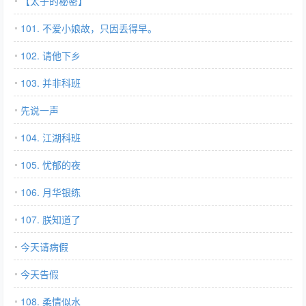
【太子的秘密】
101. 不爱小娘故，只因丢得早。
102. 请他下乡
103. 并非科班
先说一声
104. 江湖科班
105. 忧郁的夜
106. 月华银练
107. 朕知道了
今天请病假
今天告假
108. 柔情似水