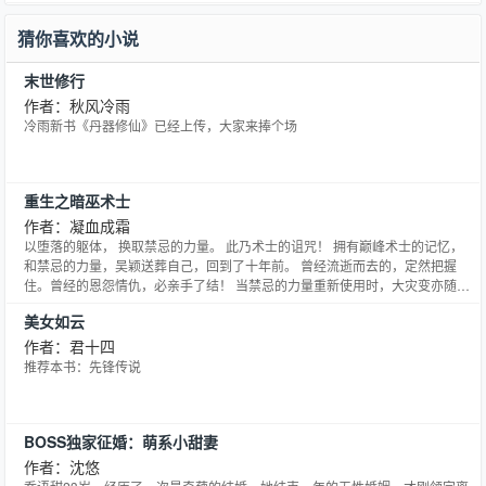
猜你喜欢的小说
末世修行
作者：秋风冷雨
冷雨新书《丹器修仙》已经上传，大家来捧个场
重生之暗巫术士
作者：凝血成霜
以堕落的躯体， 换取禁忌的力量。 此乃术士的诅咒！ 拥有巅峰术士的记忆，
和禁忌的力量，吴颖送葬自己，回到了十年前。 曾经流逝而去的，定然把握
住。曾经的恩怨情仇，必亲手了结！ 当禁忌的力量重新使用时，大灾变亦随之
展开…… 当毁灭的王者回归回去时，大异变亦随之开始…… 读者群号：
美女如云
40219435
作者：君十四
推荐本书：先锋传说
BOSS独家征婚：萌系小甜妻
作者：沈悠