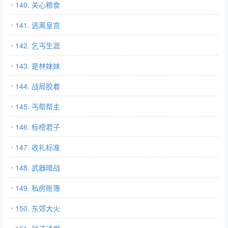
140. 关心粮食
141. 逃离皇宫
142. 乞丐生涯
143. 是林妹妹
144. 战局胶着
145. 丐帮帮主
146. 标榜君子
147. 收礼标准
148. 武器暗战
149. 私房账簿
150. 东郊大火