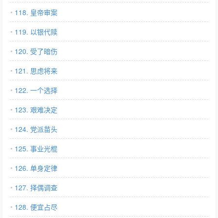
118. 皇帝审案
119. 以银代赎
120. 受了暗伤
121. 思虑将来
122. 一个选择
123. 艰难决定
124. 党派苗头
125. 事业光棍
126. 单身定律
127. 择偶调查
128. 便宜占尽