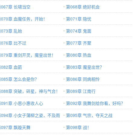
第067章 长啸当空
第068章 绝好机会
第070章 血魔任务，开始！
第071章 隐忧
073章 乱始
第074章 鬼面
076章 比不过
第077章 齐聚
第079章 重剑开灵，魔皇出世！
第080章 热血
082章 血箭
第083章 魔皇出世？
第085章 怎么会是你？
第086章 同病相怜
第088章 突破，碎星，神与气合！
第089章 江南行
第091章 小恩小惠收人心
第092章 我舞剑给你看，好吗？
第094章 小女子蒲柳之姿，不及雨
第095章 气宗，夺天之战
飘良多
第097章 飘璇天舞
第098章 战！