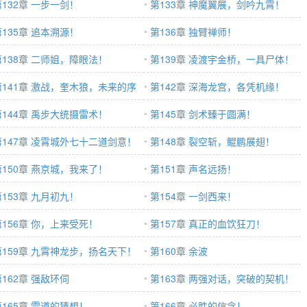
第132章 一步一剑！
第133章 神魔翼展，剑吟九霄！
第135章 追本溯源！
第136章 独臂禅师！
第138章 二师姐，障眼法！
第139章 凌渡宇金桥，一具尸体！
第141章 激战，奎木狼，未来的序
第142章 深海龙宫，各凭机缘！
！
第144章 禹步大统摄雷术！
第145章 剑术臻于圆满！
第147章 凌霄城外七十二道剑意！
第148章 裂空斩，鲲鹏展翅！
第150章 燕京城，我来了！
第151章 声名远扬！
第153章 九月初九！
第154章 一剑西来！
第156章 你，上来受死！
第157章 真正的血饮狂刀！
第159章 九霄神龙步，扬名天下！
第160章 余波
第162章 强敌环伺
第163章 两强对话，突破的契机！
第165章 雷道的猜想！
第166章 必胜的信念！