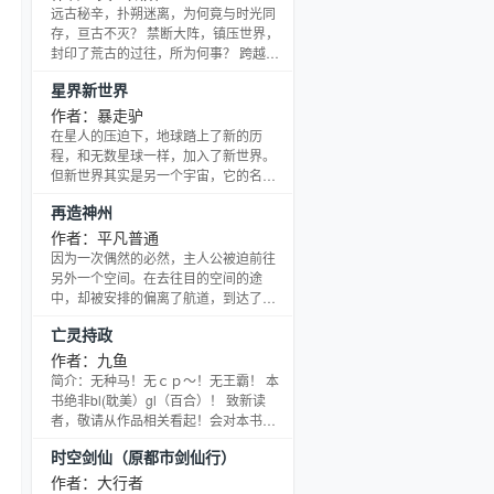
血杀场，踏向大陆巅峰！
远古秘辛，扑朔迷离，为何竟与时光同
&amp;amp;quot;
存，亘古不灭？ 禁断大阵，镇压世界，
封印了荒古的过往，所为何事？ 跨越万
载，巅峰对决，往昔至强巨头再现，何
星界新世界
人能挡？ 乱世将起，世界风雨飘摇，邪
魔当道，人心不古； 这是一个悲哀的时
作者：暴走驴
代，亦是一个辉煌的大世！ 他要杀遍乾
在星人的压迫下，地球踏上了新的历
坤，脚踏强敌，登临绝巅，万古为尊，
程，和无数星球一样，加入了新世界。
成就无上战王！ -------------------------------
但新世界其实是另一个宇宙，它的名
-------------- 本书已更
字，叫做星界。 无数种族，无数文明汇
再造神州
聚在星界中，演绎着充满了未知和希望
的战争与和平。 无限的星界中，一个叫
作者：平凡普通
做【夜蝶盗艺能团】的古怪名字开始响
因为一次偶然的必然，主人公被迫前往
亮起来。 它的团员很少，有来自地球、
另外一个空间。在去往目的空间的途
其实是却土拨鼠星人的陈啸鸣，有总是
中，却被安排的偏离了航道，到达了另
扛着重剑的无口腹黑萝莉，还有总是蒙
一个空间——中国历史上的宋朝，并且
亡灵持政
面的怪盗魔术师.... 在大部分星界居民看
成为了当时应当死亡的宋太子赵昀。 一
来，夜蝶盗是一个
个现代人面对古代宫廷的斗争，知道大
作者：九鱼
难将至而国无知者的痛苦，看到自己的
简介：无种马！无ｃｐ～！无王霸！ 本
先人同胞即将要倒在自己的眼前，他到
书绝非bl(耽美）gl（百合）！ 致新读
底是该如何抉择了？ 当传说中的天命所
者，敬请从作品相关看起！会对本书的
归和逆天而来的意外来人相遇会有什么
背景与风格有所了解，以免产生误解！
时空剑仙（原都市剑仙行）
样的结局，凭一己之力妄想逆天而行是
灵魂穿越类型，高魔位面穿越到低魔位
否是不自量力？ 主人公真
面。 自出生到死亡，以及死亡后的两百
作者：大行者