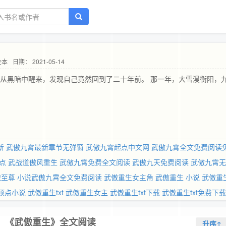
全本
日期： 2021-05-14
锋从黑暗中醒来，发现自己竟然回到了二十年前。 那一年，大雪漫衡阳，
新
武傲九霄最新章节无弹窗
武傲九霄起点中文网
武傲九霄全文免费阅读
点
武战道傲风重生
武傲九霄免费全文阅读
武傲九天免费阅读
武傲九霄无
傲至尊
小说武傲九霄全文免费阅读
武傲重生女主角
武傲重生 小说
武傲重
顶点小说
武傲重生txt
武傲重生女主
武傲重生txt下载
武傲重生txt免费下载
《武傲重生》全文阅读
升序↑