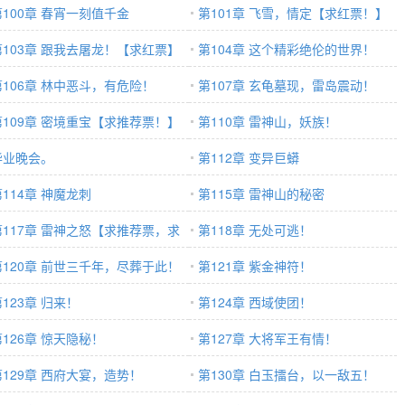
第100章 春宵一刻值千金
第101章 飞雪，情定【求红票！】
第103章 跟我去屠龙！【求红票】
第104章 这个精彩绝伦的世界！
第106章 林中恶斗，有危险！
【求红票！】
第107章 玄龟墓现，雷岛震动！
第109章 密境重宝【求推荐票！】
第110章 雷神山，妖族！
毕业晚会。
第112章 变异巨蟒
第114章 神魔龙刺
第115章 雷神山的秘密
第117章 雷神之怒【求推荐票，求
第118章 无处可逃！
击】
第120章 前世三千年，尽葬于此！
第121章 紫金神符！
123章 归来！
第124章 西域使团！
第126章 惊天隐秘！
第127章 大将军王有情！
第129章 西府大宴，造势！
第130章 白玉擂台，以一敌五！