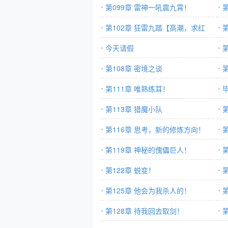
第099章 雷神一吼震九霄！
第102章 狂雷九踏【高潮，求红
票！】
今天请假
第108章 密境之谈
第111章 唯熟练耳！
第113章 猎魔小队
第116章 思考，新的修炼方向！
第119章 神秘的傀儡巨人！
点
第122章 蜕变！
第
第125章 他会为我杀人的！
第128章 待我回去取剑！