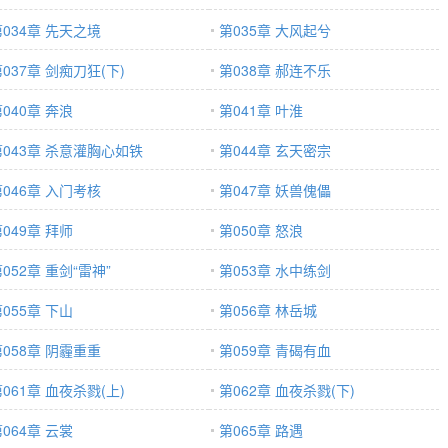
第034章 先天之境
第035章 大风起兮
037章 剑痴刀狂(下)
第038章 郝连不乐
040章 奔浪
第041章 叶淮
第043章 杀意灌胸心如铁
第044章 玄天密宗
第046章 入门考核
第047章 妖兽傀儡
049章 拜师
第050章 怒浪
052章 重剑“雷神”
第053章 水中练剑
055章 下山
第056章 林岳城
第058章 阴霾重重
第059章 青碣有血
061章 血夜杀戮(上)
第062章 血夜杀戮(下)
064章 云裳
第065章 路遇