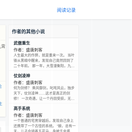
阅读记录
作者的其他小说
武傲重生
九霄
作者：盛唐刺客
人生最大的作弊，就是重来一次。 当叶
锋从黑暗中醒来，发现自己竟然回到了
二十年前。 那一年，大雪漫衡阳，九霄
风雷动！ 一柄寒铁剑，冲霄。
仗剑凌神
作者：盛唐刺客
免
何为剑修？ 乘风御剑，叱咤风云，独步
天下，仗剑凌神……这才是真正的剑
修！ 一次奇遇，让一个丹田受损，无法
生
修炼内气的少年，得到了一缕天地间最
高手系统
为纯粹的本源剑气。从此，他再也不用
淬炼天地灵气，只需吸收就能将之转化
作者：盛唐刺客
成最纯粹的剑气！ …… 【书友1群：
一个普通的宅男穿越后，发现自己身上
178616322】 【书友2群：
还携带了一个古怪的系统。 “娘，总有一
245227563】 【书友3群：
天，儿子会骑着五花马，身披千金裘，