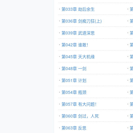
第033章 劫后余生
第036章 剑痴刀狂(上)
第
第039章 武道深思
第
第042章 谁敢！
第045章 天大机缘
第048章 一剑
第
第051章 计划
第
第054章 瓶颈
第
第057章 有大问题！
第060章 剑过，人死
第
第063章 反思
第