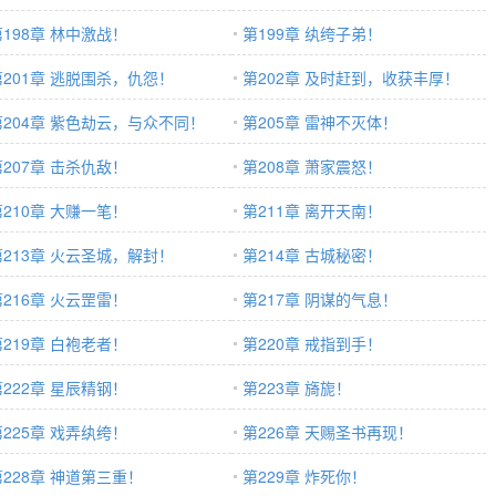
第198章 林中激战！
第199章 纨绔子弟！
第201章 逃脱围杀，仇怨！
第202章 及时赶到，收获丰厚！
第204章 紫色劫云，与众不同！
第205章 雷神不灭体！
第207章 击杀仇敌！
第208章 萧家震怒！
第210章 大赚一笔！
第211章 离开天南！
第213章 火云圣城，解封！
第214章 古城秘密！
第216章 火云罡雷！
第217章 阴谋的气息！
第219章 白袍老者！
第220章 戒指到手！
第222章 星辰精钢！
第223章 旖旎！
第225章 戏弄纨绔！
第226章 天赐圣书再现！
第228章 神道第三重！
第229章 炸死你！