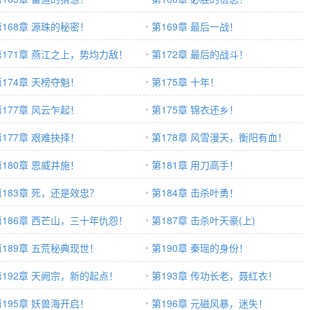
第168章 源珠的秘密！
第169章 最后一战！
第171章 燕江之上，势均力敌！
第172章 最后的战斗！
第174章 天榜夺魁！
第175章 十年！
第177章 风云乍起！
第175章 锦衣还乡！
第177章 艰难抉择！
第178章 风雪漫天，衡阳有血！
第180章 恩威并施！
第181章 用刀高手！
第183章 死，还是效忠？
第184章 击杀叶勇！
第186章 西芒山，三十年仇怨！
第187章 击杀叶天豪(上)
第189章 五荒秘典现世！
第190章 秦瑶的身份！
第192章 天阙宗，新的起点！
第193章 传功长老，聂红衣！
第195章 妖兽海开启！
第196章 元磁风暴，迷失！