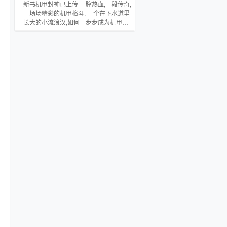
年间都没有离开过亡灵塔以及周围领
新书机甲封神已上传 一腔热血,一段传奇,
地，几乎完全没有接触过生者世界的巫
一场场精彩的机甲格斗. 一个在下水道里
妖在穿越位面的时候失去躯体,卷入了一
长大的小流浪汉,如何一步步成为机甲世
个陌生的,没有魔网覆盖的世界——重新
界之神? (非修真,非洪荒文,此封神非彼封
睁开眼睛的亡者凝视着这个天真、富
神)
足、安宁、有序