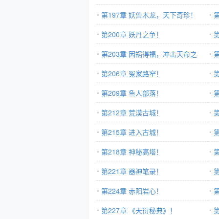
第197章 妖兽木龙，天下奇珍！
第200章 妖丹之争！
第203章 因祸得福，冲击天命之
门！
第206章 冤家路窄！
第209章 鱼人部落！
第212章 荒漠古城！
第215章 进入古城！
第218章 神秘高塔！
第221章 器神笔录！
第224章 赤阳岩心！
第227章 《天衍秘典》！