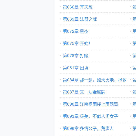
第066章 齐天雕
第069章 法器之威
第072章 黑夜
第
第075章 开始！
第
第078章 打赌
第081章 困境
第
第084章 那一剑，毁天灭地，拯救
苍生
第087章 又一块金属牌
第090章 江南烟雨楼上雨飘飘
第093章 极美，不似人间女子
第096章 多情公子，荒唐人
飘