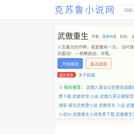
克苏鲁小说网
武傲重生
作者：
盛唐刺客
状态： 
人生最大的作弊，就是重来一次。 当叶
风雷动！ 一柄寒铁剑，冲霄。
开始阅读
直达底部
关于结尾
最新更新
❀ 相关推荐：
武傲九霄全文免费阅读最
费下载
武傲苍穹 小说
武傲九霄无弹窗顶
弹窗
重生武攸暨小说
武傲苍生 小说
武
小说txt
武傲重生小说免费下载
武傲重生