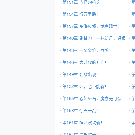
第131章 古怪的符文
第134章 行万里路！
第137章 东海废墟，龙宫现世！
第140章 剔骨刀，一抹新月，好狠
的人！
第143章 一朵金焰，危险！
幕
第146章 大时代的开启！
第149章 强敌出现！
第152章 死，也不能输！
第155章 心如坚石，魔亦无可奈
何！
第158章 惊天一战！
第161章 神龙波动斩！
第164章 精神攻击！