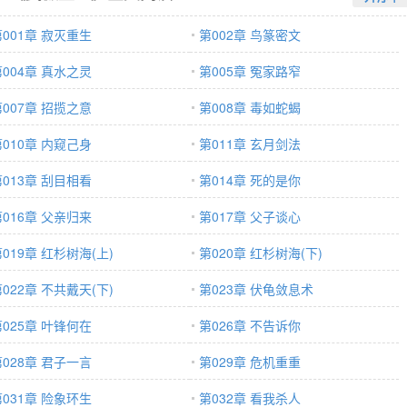
第001章 寂灭重生
第002章 鸟篆密文
第004章 真水之灵
第005章 冤家路窄
第007章 招揽之意
第008章 毒如蛇蝎
第010章 内窥己身
第011章 玄月剑法
第013章 刮目相看
第014章 死的是你
第016章 父亲归来
第017章 父子谈心
019章 红杉树海(上)
第020章 红杉树海(下)
022章 不共戴天(下)
第023章 伏龟敛息术
第025章 叶锋何在
第026章 不告诉你
第028章 君子一言
第029章 危机重重
第031章 险象环生
第032章 看我杀人