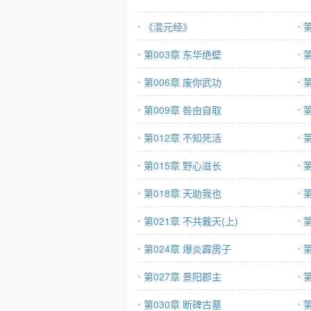
《混元经》
第003章 东华绝壁
第006章 废你武功
第009章 咎由自取
第012章 不知死活
第015章 野心滋长
第018章 天助我也
第
第021章 不共戴天(上)
第
第024章 爆炎霹雳子
第027章 景阳郡主
第030章 断碑古墓