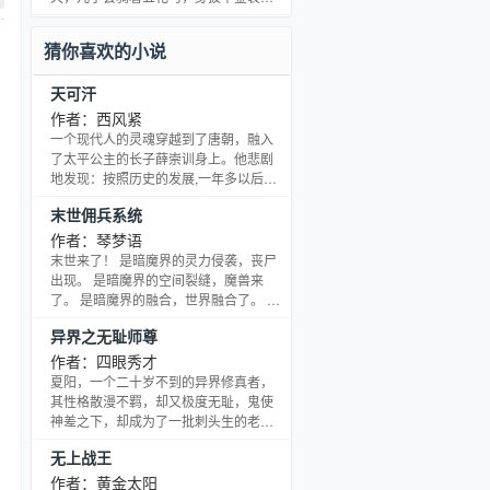
220953522】
仆从如云，带着媳妇回扬州来看您的！”
高手之路，满是荆棘，可我别无选择！
猜你喜欢的小说
天可汗
作者：西风紧
一个现代人的灵魂穿越到了唐朝，融入
了太平公主的长子薛崇训身上。他悲剧
地发现：按照历史的发展,一年多以后他
们一家子就会被李隆基杀掉。李隆基成
末世佣兵系统
了他注定的死敌，主角该何去何从，为
了生存，他有资格成为逆天牛人李隆基
作者：琴梦语
的对手吗？盛唐诗篇，又该如何演
末世来了！ 是暗魔界的灵力侵袭，丧尸
绎…… ×××××× 西风紧已完本两部百万
出现。 是暗魔界的空间裂缝，魔兽来
字以上的故事请放心观看。一群：
了。 是暗魔界的融合，世界融合了。 蜀
28047960（满；二群：68494962。欢
山空间，昆仑洞天，几大福地，有些
异界之无耻师尊
迎大家加入。
hold不住了！ 主角笑了，我拥有位面佣
兵系统，所有的一切都会是我的！
作者：四眼秀才
——————————————————————————————
夏阳，一个二十岁不到的异界修真者，
书友群（1）：147231523
其性格散漫不羁，却又极度无耻，鬼使
神差之下，却成为了一批刺头生的老
师。当无耻老师遇到刺头学生，又该是
无上战王
怎样的一番景象呢！且看主角如何带领
一批刺头学生，尽享无耻人生，纵横热
作者：黄金太阳