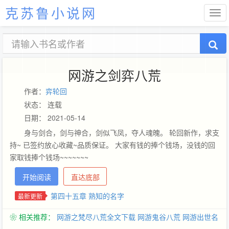
克苏鲁小说网
网游之剑弈八荒
作者：
弈轮回
状态： 连载
日期： 2021-05-14
身与剑合，剑与神合，剑似飞凤，夺人魂魄。 轮回新作，求支
持~ 已签约放心收藏~品质保证。 大家有钱的捧个钱场，没钱的回
家取钱捧个钱场~~~~~~~
开始阅读
直达底部
第四十五章 熟知的名字
最新更新
❀ 相关推荐：
网游之梵尽八荒全文下载
网游鬼谷八荒
网游出世名