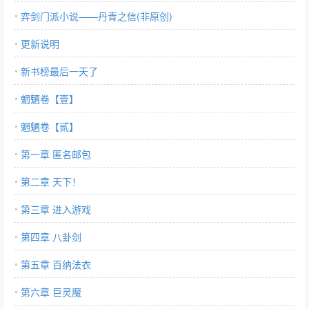
弈剑门派小说——丹青之信(非原创)
更新说明
新书榜最后一天了
魍魉卷【壹】
魍魉卷【贰】
第一章 匿名邮包
第二章 天下！
第三章 进入游戏
第四章 八卦剑
第五章 百纳法衣
第六章 巨灵魔