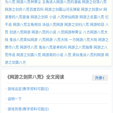
为八荒
网游八荒林霁尘
主角进入网游八荒的漫画
网游之剑荡八荒
网游之剑弈八荒百度百科
网游之剑履山河无弹窗
网游之剑意txt
网
游里的八荒是谁
网游之剑弈 小说
八荒修仙网游
网游之名震八荒 忆
不会
网游八荒主角用剑
决战八荒网游
网游之剑扫八荒
网游轮回 八
荒
剑逆八荒网游
网游八荒的小说
八荒网游林霁尘
八方网游八荒大
陆
鬼谷八荒类似网游
八荒网游 八荒大陆
一方网游八荒大陆
网游之
樊尽八荒
网游尽八荒
鬼谷八荒是单机吗
网游之八荒独尊
网游之八
荒传说
网游之剑震八荒
网游类的小说 八荒
类似鬼谷八荒的网游
网
游之剑震八方
《网游之剑弈八荒》全文阅读
升序↑
游戏设定(教学资料可跳过)
说明一下
游戏背景(教学资料可跳过)