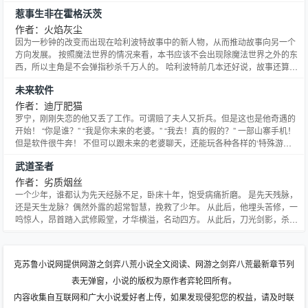
黎明。 除非我的心碎了，否则它又怎能被开启？ ——摘自《微言》
惹事生非在霍格沃茨
作者：火焰灰尘
因为一秒钟的改变而出现在哈利波特故事中的新人物，从而推动故事向另一个
方向发展。 按照魔法世界的情况来看，本书应该不会出现除魔法世界之外的东
西，所以主角是不会弹指秒杀千万人的。 哈利波特前几本还好说，故事还算明
快，后几本就明显偏向黑暗，所以希望主角的性格能稍稍缓解一下这种压抑
未来软件
感。
作者：迪厅肥猫
罗宁，刚刚失恋的他又丢了工作。可谓赔了夫人又折兵。但是这也是他奇遇的
开始！ “你是谁？” “我是你未来的老婆。” “我去！真的假的？” 一部山寨手机！
但是软件很牛奔！ 不但可以跟未来的老婆聊天，还能玩各种各样的‘特殊游
戏’于是乎他成了世界上最牛奔的主。 喜欢的筒子加群：33629503
武道圣者
作者：劣质烟丝
一个少年，谁都认为先天经脉不足，卧床十年，饱受病痛折磨。 是先天残脉，
还是天生龙脉？偶然外露的超常智慧，挽救了少年。 从此后，他埋头苦修，一
鸣惊人，昂首踏入武修殿堂，才华横溢，名动四方。 从此后，刀光剑影，杀戮
纷争，血雨腥风，飞扬了壮志豪情。 从此后，侠骨柔情，快意恩仇，放飞了青
春，成就了梦想。 且看萧天雨历经磨难的成长，呕心沥血的成熟，风雨过后，
彩虹初现的绚美成就。 家族之爱恨，宗派之恩怨，红颜
克苏鲁小说网提供网游之剑弈八荒小说全文阅读、网游之剑弈八荒最新章节列
表无弹窗，小说的版权为原作者弈轮回所有。
内容收集自互联网和广大小说爱好者上传，如果发现侵犯您的权益，请及时联