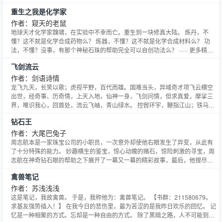
重生之我是化学家
作者：窥天的老鼠
地球天才化学家魏啸，在实验中不幸而亡。重生到一块修真大陆。 炼丹，不
懂？这不就是化学合成药物么？ 炼器，不懂？这不就是化学合成材料么？ 功
法，不懂？没事，有那个神秘石珠的帮助完全可以自创功法么？ ······ 更多精
彩，敬请期待（新书求收藏，求推荐） 书友群：168686527
飞剑流云
作者：剑语诗情
龙飞九天，长笑以歌；虎视平野，百代而雄。国难当头，异域奇才项飞云横空
出世，经奇事、历奇情，上天入地，仙神一身，飞剑问情，但求真爱，摩挲三
界，唯识我心，回首处，流云飞岫，青山绿水。 控辔环宇，鞭指江山；铁马金
戈，征程万里。男儿事，看少年沈括乱世崛起，白手起家，逐鹿天下，一统圣
钻石王
域，唯我独尊。是道非道，入魔即魔，而狂而乱，而邪而真。欲念丛生，肉体
纵横，情耶？欲耶？魔耶？佛耶？举世攘攘，笑看众生，非无穷也
作者：大尾巴兔子
周志航本是一家珠宝公司的小职员，一次意外却使他右眼发生了异变，从此有
了十分特殊的能力。 妙趣横生的鉴宝，惊心动魄的赌石，惊险刺激的寻宝，周
志航在神奇钻石眼的帮助之下展开了一幕又一幕的精彩故事，最后，他搜尽天
下奇珍异宝，成为史上最强的收藏家和珠宝商。
禽兽笔记
作者：苏浅浅浅
这是笔记，我故禽兽。 于是，我称他为：禽兽笔记。 【书群：211580679。
求基友强势插入！】 在我今日的悲伤里，最为苦涩的是我昨日欢乐的回忆。 记
忆是一种相聚的方式。忘却是一种自由的方式。 除了黑暗之路，人不可能到达