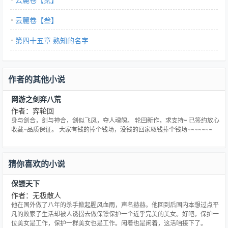
云麓卷【叁】
第四十五章 熟知的名字
作者的其他小说
网游之剑弈八荒
作者：弈轮回
身与剑合，剑与神合，剑似飞凤，夺人魂魄。 轮回新作，求支持~ 已签约放心
收藏~品质保证。 大家有钱的捧个钱场，没钱的回家取钱捧个钱场~~~~~~~
猜你喜欢的小说
保镖天下
作者：无极散人
他在国外做了八年的杀手掀起腥风血雨，声名赫赫。他回到后国内本想过点平
凡的败家子生活却被人诱拐去做保镖保护一个近乎完美的美女。好吧，保护一
位美女是工作，保护一群美女也是工作。闲着也是闲着，这活咱接下了。