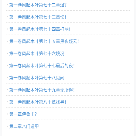
第一卷风起木叶第七十二章退？
第一卷风起木叶第七十三章忆！
第一卷风起木叶第七十四章打响！
第一卷风起木叶第七十五章黑夜疑云！
第一卷风起木叶第七十六境况
第一卷风起木叶第七十七最后的夜！
第一卷风起木叶第七十八见闻
第一卷风起木叶第七十九章无所得！
第一卷风起木叶第八十章找寻！
第一章伊鲁卡？
第二章八门遁甲