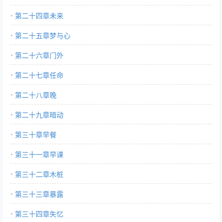
第二十四章未来
第二十五章梦与心
第二十六章门外
第二十七章任命
第二十八章晚
第二十九章暗动
第三十章早餐
第三十一章早课
第三十二章木桩
第三十三章暴露
第三十四章失忆