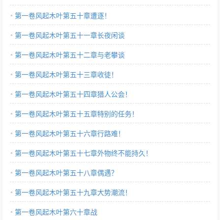
第一卷风起木叶第五十章遭逐！
第一卷风起木叶第五十一章长夜闲谈
第一卷风起木叶第五十二章与老攀谈
第一卷风起木叶第五十三章收徒！
第一卷风起木叶第五十四章猎人公会！
第一卷风起木叶第五十五章特别的任务！
第一卷风起木叶第五十六章行路难！
第一卷风起木叶第五十七章外物终不能持久！
第一卷风起木叶第五十八章偶遇？
第一卷风起木叶第五十九章大势潮流！
第一卷风起木叶第六十章战