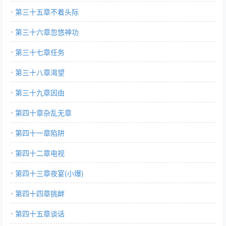
第三十五章不着头际
第三十六章忽悠神功
第三十七章任务
第三十八章渴望
第三十九章因由
第四十章杂乱无章
第四十一章陷阱
第四十二章电视
第四十三章夜宴(小爆)
第四十四章挑衅
第四十五章谈话