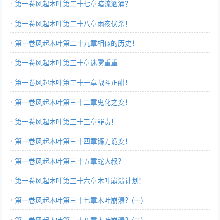
第一卷风起木叶第二十七章暗流汹涌？
第一卷风起木叶第二十八章雨夜伏杀！
第一卷风起木叶第二十九章相似的历史！
第一卷风起木叶第三十章迷雾重重
第一卷风起木叶第三十一章战斗正酣！
第一卷风起木叶第三十二章鬼化之变！
第一卷风起木叶第三十三章罪责！
第一卷风起木叶第三十四章镰刀诡变！
第一卷风起木叶第三十五章蛇大叔？
第一卷风起木叶第三十六章木叶崩溃计划！
第一卷风起木叶第三十七章木叶崩溃？(一)
第一卷风起木叶第三十八章木叶崩溃？(二)