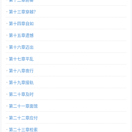
第十三章穿越？
第十四章自如
第十五章遗憾
第十六章迈出
第十七章平乱
第十八章夜行
第十九章接轨
第二十章及时
第二十一章面馆
第二十二章应付
第二十三章检索