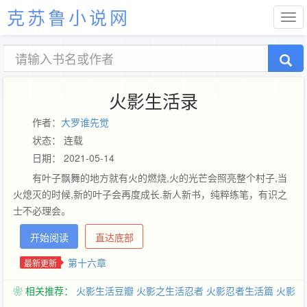
克苏鲁小说网
火影生活录
作者：
大罗谁先觉
状态： 连载
日期： 2021-05-14
有叶子飘舞的地方就有火的燃烧,火的光芒会照亮整个村子,当
火熄灭的时候,新的叶子会再度成长.新人新书，纯粹练笔，有识之
士不必理会。
开始阅读
直达底部
第十六章
最新更新
❀ 相关推荐：
火影生活豆瓣
火影之生活忍者
火影忍者生活篇
火影