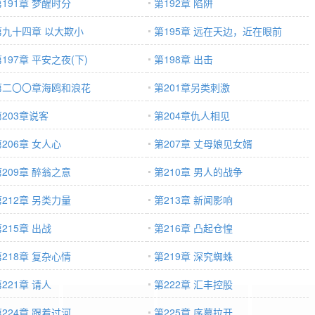
第191章 梦醒时分
第192章 陷阱
第九十四章 以大欺小
第195章 远在天边，近在眼前
197章 平安之夜(下)
第198章 出击
第二〇〇章海鸥和浪花
第201章另类刺激
第203章说客
第204章仇人相见
206章 女人心
第207章 丈母娘见女婿
第209章 醉翁之意
第210章 男人的战争
第212章 另类力量
第213章 新闻影响
215章 出战
第216章 凸起仓惶
第218章 复杂心情
第219章 深究蜘蛛
221章 请人
第222章 汇丰控股
第224章 跟着过河
第225章 序幕拉开