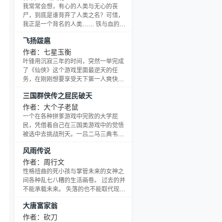
拼经历 一部启发创业、青年励志的精彩
我常常会想，有心的人类与无心的丧
小说 比《杜拉拉升职记》还要全面、比
尸，到底是谁背弃了人类之名？可惜，
《浮沉》还要励志的经典职场佳作
我正是一个背名的人类…… 铁与血的大
时代，生存的意义，唯有战斗！！！
飞扬跋扈
——感谢捕梦者大大的指导和推荐，死
翼耐萨里奥巨的章推，感谢所有支持收
作者：七星玉衡
藏的朋友！新书期间求个红票和收藏
叶锋用沉寂三年的时间，突然一举完成
——据说投票收藏本书的哥哥会桃花不
了《仙侠》这个游戏里面最逆天的任
断，收藏投票本书的姐姐会成为万人迷
务，在刚刚想要享受天下第一人爽快的
哦！不信？收藏一下试试就知道啦！↓
时候，却意外来到了一名叫做叶锋的修
三国群侠传之屁民破天
仙者身上，成为了逆天剑派最底层的内
门弟子，却被剑派长老紫晓真人拣去帮
作者：大个子老鼠
忙炼丹扇火，却意外发现，自己脑海里
一个在各种拼爹游戏中完败的大学屁
有所有丹方，跟炼丹的注意事项，以及
民，凭借着自己在三国类游戏中的觉悟
炼器等等。 最重要的，紫晓真人发现叶
被选中去挑战刑天。一吕二马三典韦，
锋竟然是修仙天才！这一下子，真的了
四关五赵六张飞，三国武将粉墨登场，
风雨传说
不得了！逆天剑派，飞扬峰上，让我们
吐槽卧龙被美洲狼完全压制，蜀中无大
的叶锋同学，开始一段有趣的
将，马良当壮丁，被誉为第一配合帝的
作者：周行文
马良闪亮登场。当然，作为一部游戏小
性格扭曲的死小孩与掌管未来的女神之
说，美女自然是少不了的。貂蝉和孙尚
间各种乱七八糟的生活画卷。 过去的并
香萌翻全场。 什么，只有两个美女？两
不能承载未来。 失落的也不能取代现
个美女还嫌少啊？两个美女你消受得起
在。 唯有从每一个时刻开始寻求改变，
大唐富家翁
吗？ 如果你想选择一种轻松无压力又搞
自己的人生才有新的变化与出路。 送给
笑使自己变年轻的杀时间方
这个糟糕的时代里，每一个不想太糟糕
作者：砍刀