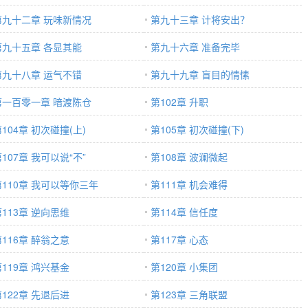
第九十二章 玩味新情况
第九十三章 计将安出？
第九十五章 各显其能
第九十六章 准备完毕
第九十八章 运气不错
第九十九章 盲目的情愫
第一百零一章 暗渡陈仓
第102章 升职
104章 初次碰撞(上)
第105章 初次碰撞(下)
107章 我可以说“不”
第108章 波澜微起
第110章 我可以等你三年
第111章 机会难得
第113章 逆向思维
第114章 信任度
第116章 醉翁之意
第117章 心态
第119章 鸿兴基金
第120章 小集团
第122章 先退后进
第123章 三角联盟