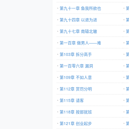
第九十一章 鱼我所欲也
第九十四章 以退为进
第九十七章 南辕北辙
第一百章 做男人——难
第103章 拆分高手
第
第一百零六章 漏洞
第
第109章 不如人意
第112章 赏罚分明
第115章 请客
第118章 按部就班
第121章 创业起步