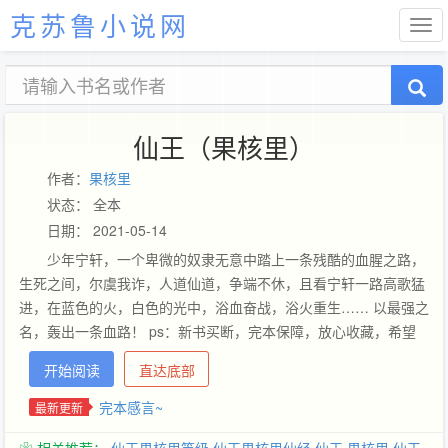
克苏鲁小说网
仙王（果核里）
作者：
果核里
状态： 全本
日期： 2021-05-14
少年宁轩，一个卑微的奴隶无意中踏上一条残酷的血腥之路，
生死之间，尔虞我诈，人道仙道，争端不休，且看宁轩一路高歌猛
进，在蓝色的火，白色的光中，浴血奋战，浴火重生…… 以最强之
名，轰出一条血路！ ps：新书买断，完本保障，放心收藏，希望
大家能够多多支持。 （更新换收藏，在没有推荐的情况下，每天收
开始阅读
直达底部
藏增长60，加更一章，没有上限。） 公布一个群号:108137287
完本感言~
最新更新