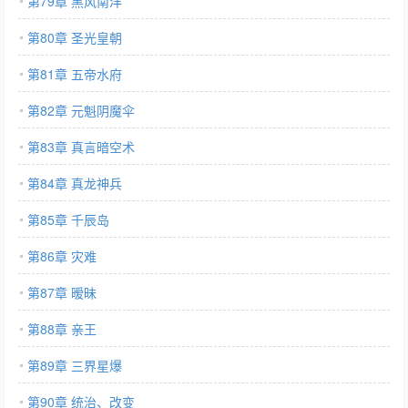
第79章 黑风南洋
第80章 圣光皇朝
第81章 五帝水府
第82章 元魁阴魔伞
第83章 真言暗空术
第84章 真龙神兵
第85章 千辰岛
第86章 灾难
第87章 暧昧
第88章 亲王
第89章 三界星爆
第90章 统治、改变