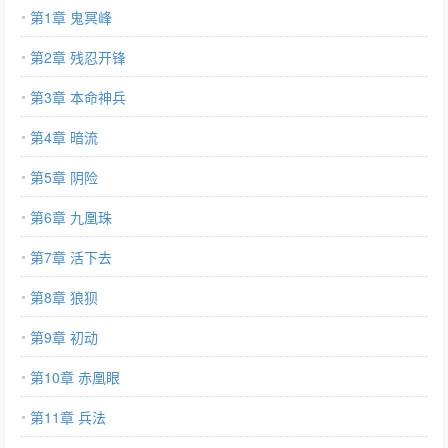
第1章 鬼冥峰
第2章 残忍开锋
第3章 本命神兵
第4章 暗流
第5章 阴险
第6章 九凰珠
第7章 活下去
第8章 狼狈
第9章 初动
第10章 赤凰眼
第11章 兵法