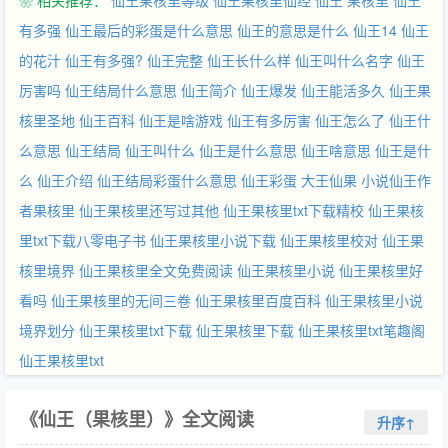
❀ 相关推荐：
仙王果核里等级
仙王果核里仙经
仙王 果核里
仙王
有多强
仙王最后的彩蛋是什么意思
仙王的意思是什么
仙王14
仙王
的花汁
仙王有多强?
仙王完整
仙王长什么样
仙王叫什么名字
仙王
厉害吗
仙王结局什么意思
仙王简介
仙王爆发
仙王能活多久
仙王果
核里圣地
仙王百科
仙王是啥游戏
仙王有多厉害
仙王怎么了
仙王什
么意思
仙王结局
仙王叫什么
仙王是什么意思
仙王啥意思
仙王是什
么
仙王介绍
仙王结局彩蛋什么意思
仙王彩蛋
大王仙果
小说仙王作
者果核里
仙王果核里还写过其他
仙王果核里txt下载精校
仙王果核
里txt下载八零电子书
仙王果核里小说下载
仙王果核里校对
仙王果
核里境界
仙王果核里全文免费阅读
仙王果核里小说
仙王果核里好
看吗
仙王果核里的无间三卷
仙王果核里百度百科
仙王果核里小说
境界划分
仙王果核里txt下载
仙王果核里下载
仙王果核里txt笔趣阁
仙王果核里txt
《仙王（果核里）》全文阅读
升序↑