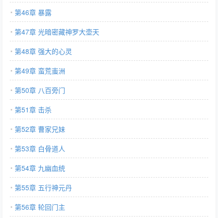
第46章 暴露
第47章 光暗密藏神罗大壶天
第48章 强大的心灵
第49章 蛮荒蚩洲
第50章 八百旁门
第51章 击杀
第52章 曹家兄妹
第53章 白骨道人
第54章 九幽血统
第55章 五行神元丹
第56章 轮回门主