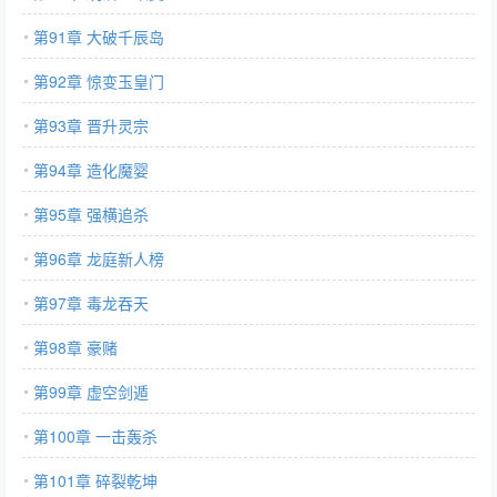
第91章 大破千辰岛
第92章 惊变玉皇门
第93章 晋升灵宗
第94章 造化魔婴
第95章 强横追杀
第96章 龙庭新人榜
第97章 毒龙吞天
第98章 豪赌
第99章 虚空剑遁
第100章 一击轰杀
第101章 碎裂乾坤