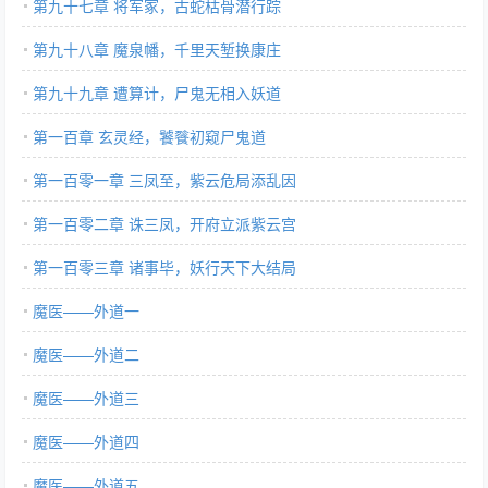
第九十七章 将军冢，古蛇枯骨潜行踪
第九十八章 魔泉幡，千里天堑换康庄
第九十九章 遭算计，尸鬼无相入妖道
第一百章 玄灵经，饕餮初窥尸鬼道
第一百零一章 三凤至，紫云危局添乱因
第一百零二章 诛三凤，开府立派紫云宫
第一百零三章 诸事毕，妖行天下大结局
魔医——外道一
魔医——外道二
魔医——外道三
魔医——外道四
魔医——外道五