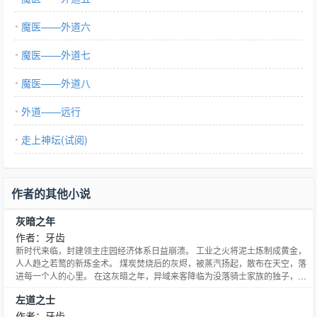
魔医——外道六
魔医——外道七
魔医——外道八
外道——远行
走上神坛(试阅)
作者的其他小说
灰暗之年
作者：牙齿
新时代来临，封建领主庄园经济体系日益崩溃。 工业之火将泥土炼制成黄金，
人人趋之若鹜的新炼金术。 煤炭焚烧后的灰烬，被蒸汽扬起，散布在天空，落
进每一个人的心里。 在这灰暗之年，异域来客降临为没落骑士家族的独子，毫
无准备地随波逐流。 这是最好的时代，同时也是最坏的时代。
左道之士
作者：牙齿