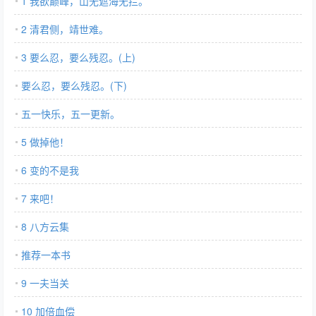
1 我欲巅峰，山无遮海无拦。
2 清君侧，靖世难。
3 要么忍，要么残忍。(上)
要么忍，要么残忍。(下)
五一快乐，五一更新。
5 做掉他！
6 变的不是我
7 来吧！
8 八方云集
推荐一本书
9 一夫当关
10 加倍血偿