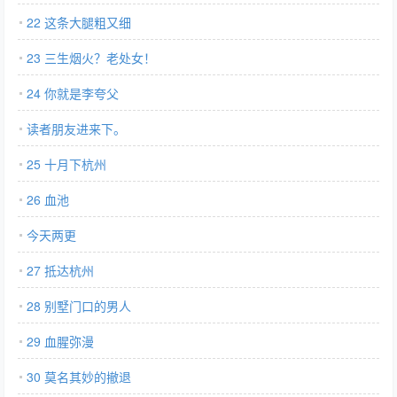
22 这条大腿粗又细
23 三生烟火？老处女！
24 你就是李夸父
读者朋友进来下。
25 十月下杭州
26 血池
今天两更
27 抵达杭州
28 别墅门口的男人
29 血腥弥漫
30 莫名其妙的撤退