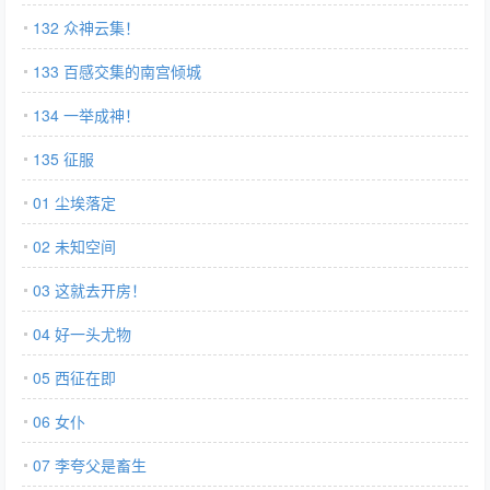
132 众神云集！
133 百感交集的南宫倾城
134 一举成神！
135 征服
01 尘埃落定
02 未知空间
03 这就去开房！
04 好一头尤物
05 西征在即
06 女仆
07 李夸父是畜生