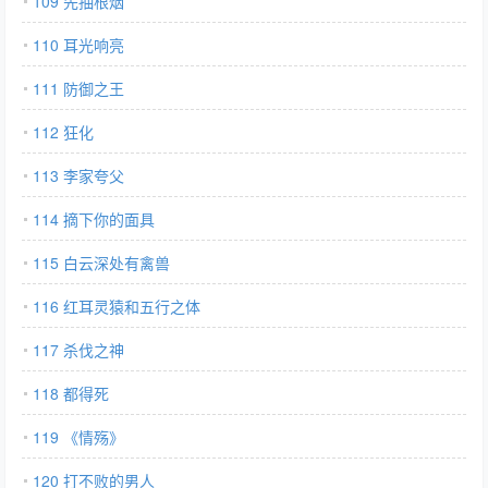
109 先抽根烟
110 耳光响亮
111 防御之王
112 狂化
113 李家夸父
114 摘下你的面具
115 白云深处有禽兽
116 红耳灵猿和五行之体
117 杀伐之神
118 都得死
119 《情殇》
120 打不败的男人