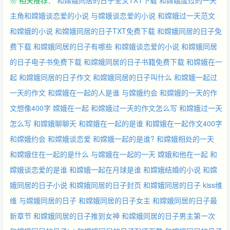
❀ 相关推荐：
和嫦娥同居的日子全文TXT下载
和嫦娥度过的一天
主角和嫦娥谈恋爱的小说
与嫦娥谈恋爱的小说
和嫦娥过一天范文
和嫦娥的小说
和嫦娥同居的日子TXT免费下载
和嫦娥同居的日子免
费下载
和嫦娥同居的日子有哪些
和嫦娥谈恋爱的小说
和嫦娥同居
的日子电子书免费下载
和嫦娥同居的日子书籍免费下载
和嫦娥在一
起
和嫦娥同居的日子作文
和嫦娥同居的日子叫什么
和嫦娥一起过
一天的作文
和嫦娥在一起的人是谁
与嫦娥约会
和嫦娥的一天的作
文想像400字
嫦娥在一起
和嫦娥过一天的作文怎么写
和嫦娥过一天
怎么写
和嫦娥聊聊天
和嫦娥在一起的是谁
和嫦娥在一起作文400字
和嫦娥约会
和嫦娥谈恋爱
和嫦娥一起的是谁?
和嫦娥相处的一天
和嫦娥住在一起的是什么
与嫦娥在一起的一天
嫦娥和他在一起
和
嫦娥谈恋爱的是谁
和嫦娥一起在月球是谁
和嫦娥结婚的小说
和嫦
娥同居的日子小说
和嫦娥同居的日子封页
和嫦娥同居的日子 kiss维
维
与嫦娥同居的日子
和嫦娥同居的日子女主
和嫦娥同居的日子最
新章节
和嫦娥同居的日子推到女神
和嫦娥同居的日子男主第一次