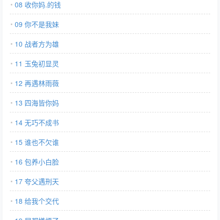
08 收你妈.的钱
09 你不是我妹
10 战者方为雄
11 玉兔初显灵
12 再遇林雨薇
13 四海皆你妈
14 无巧不成书
15 谁也不欠谁
16 包养小白脸
17 夸父遇刑天
18 给我个交代