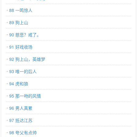
88 一鸣惊人
89 狗上山
90 慈悲？戒了。
91 好戏收场
92 狗上山，英雄梦
93 唯一的后人
94 虎和狼
95 那一吻的风情
96 男人真累
97 抵达江苏
98 夸父有点帅