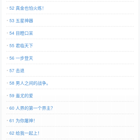
52 真金也怕火练！
53 五星神器
54 目瞪口呆
55 君临天下
56 一步登天
57 击退
58 男人之间的战争。
59 蚩尤的爱
60 人界的第一个界主？
61 为你屠神！
62 给我一起上！