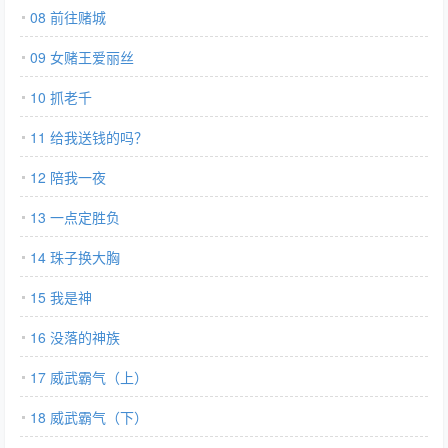
08 前往赌城
09 女赌王爱丽丝
10 抓老千
11 给我送钱的吗？
12 陪我一夜
13 一点定胜负
14 珠子换大胸
15 我是神
16 没落的神族
17 威武霸气（上）
18 威武霸气（下）