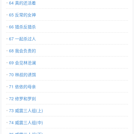
64 真的还活着
65 反常的女神
66 猎杀反猎杀
67 一起杀过人
68 我会负责的
69 会见林沧澜
70 林叔的诱饵
71 依依的母亲
72 修罗和罗刹
73 威震三人组(上)
74 威震三人组(中)