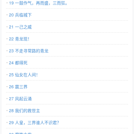
19 一鼓作气，再而盛，三而狂。
20 兵临城下
21 一己之威
22 青龙现！
23 不走寻常路的青龙
24 都得死
25 仙女在人间！
26 震三界
27 风起云涌
28 我们的救世主
29 人皇，三界谁人不识君？