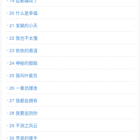
19 屁都嫌烦了
20 什么是幸福
21 发飙的小天
22 我也不太懂
23 依依的邀请
24 神秘的御姐
25 我叫叶紫苏
26 一重劲爆发
27 我都会拥有
28 我要追到你
29 不测之风云
30 秃哥的援手