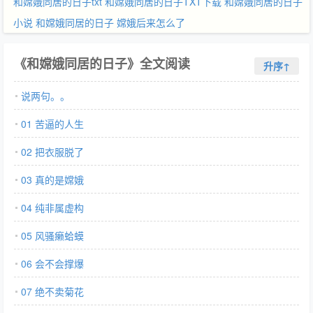
和嫦娥同居的日子txt
和嫦娥同居的日子TXT下载
和嫦娥同居的日子
小说
和嫦娥同居的日子 嫦娥后来怎么了
《和嫦娥同居的日子》全文阅读
升序↑
说两句。。
01 苦逼的人生
02 把衣服脱了
03 真的是嫦娥
04 纯非属虚构
05 风骚癞蛤蟆
06 会不会撑爆
07 绝不卖菊花