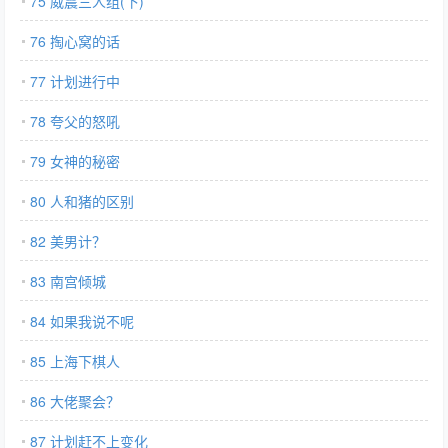
75 威震三人组(下)
76 掏心窝的话
77 计划进行中
78 夸父的怒吼
79 女神的秘密
80 人和猪的区别
82 美男计？
83 南宫倾城
84 如果我说不呢
85 上海下棋人
86 大佬聚会？
87 计划赶不上变化