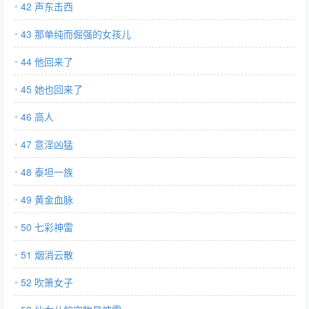
42 声东击西
43 那单纯而倔强的女孩儿
44 他回来了
45 她也回来了
46 高人
47 意淫凶猛
48 泰坦一族
49 黄金血脉
50 七彩神雷
51 烟消云散
52 吹箫女子