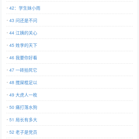
42：学生妹小雨
43 问还是不问
44 江姨的关心
45 姓李的天下
46 我要你好看
47 一砖拍死它
48 搅屎棍足以
49 大虎人一枚
50 痛打落水狗
51 局长有多大
52 老子是党员