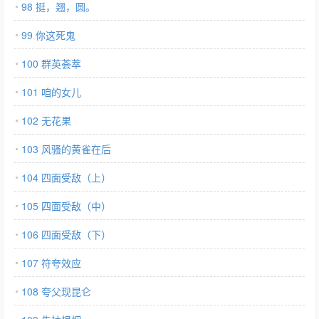
98 挺，翘，圆。
99 你这死鬼
100 群英荟萃
101 咱的女儿
102 无花果
103 风骚的黄雀在后
104 四面受敌（上）
105 四面受敌（中）
106 四面受敌（下）
107 符夸效应
108 夸父现昆仑