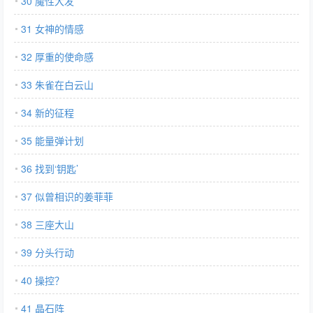
30 魔性大发
31 女神的情感
32 厚重的使命感
33 朱雀在白云山
34 新的征程
35 能量弹计划
36 找到‘钥匙’
37 似曾相识的姜菲菲
38 三座大山
39 分头行动
40 操控？
41 晶石阵