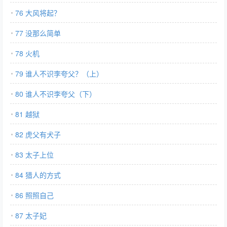
76 大风将起？
77 没那么简单
78 火机
79 谁人不识李夸父？（上）
80 谁人不识李夸父（下）
81 越狱
82 虎父有犬子
83 太子上位
84 猎人的方式
86 照照自己
87 太子妃