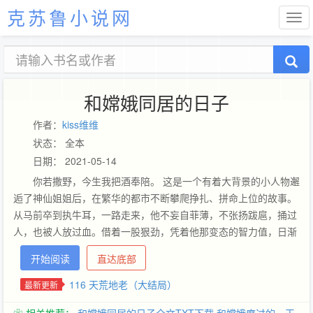
克苏鲁小说网
和嫦娥同居的日子
作者：
kiss维维
状态： 全本
日期： 2021-05-14
你若撒野，今生我把酒奉陪。 这是一个有着大背景的小人物邂
逅了神仙姐姐后，在繁华的都市不断攀爬挣扎、拼命上位的故事。
从马前卒到执牛耳，一路走来，他不妄自菲薄，不张扬跋扈，捅过
人，也被人放过血。借着一股狠劲，凭着他那变态的智力值，日渐
强大的武力值，他终一骑绝尘，君临天下。 PS1：后羿、二郎神、
开始阅读
直达底部
吴刚、猪八戒，神马都是浮云，猪脚才是王道！嫦娥：用我三生烟
火，换你一世迷离~哦~人家是第一次了啦！ PS2：已有百万老坑，
116 天荒地老（大结局）
最新更新
人品保证，买断作品，放心收藏。群：50429219