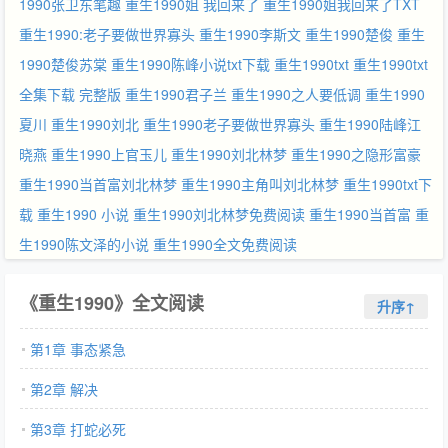
1990张卫东笔趣
重生1990姐
我回来了
重生1990姐我回来了TXT
重生1990:老子要做世界寡头
重生1990李斯文
重生1990楚俊
重生
1990楚俊苏棠
重生1990陈峰小说txt下载
重生1990txt
重生1990txt
全集下载 完整版
重生1990君子兰
重生1990之人要低调
重生1990
夏川
重生1990刘北
重生1990老子要做世界寡头
重生1990陆峰江
晓燕
重生1990上官玉儿
重生1990刘北林梦
重生1990之隐形富豪
重生1990当首富刘北林梦
重生1990主角叫刘北林梦
重生1990txt下
载
重生1990 小说
重生1990刘北林梦免费阅读
重生1990当首富
重
生1990陈文泽的小说
重生1990全文免费阅读
《重生1990》全文阅读
升序↑
第1章 事态紧急
第2章 解决
第3章 打蛇必死