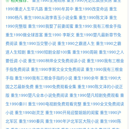
❀ 相关推荐：
重生1990主角姓陈
重生1990凭记忆疯狂买房
重生
1990重走人生平凡路
重生1990牟其中
重生1990改变命运
重生
1990杨凡
重生1990从政李青玉小说全集
重生1990陈文泽
重生
1990完整版
重生1990我娶了前妻闺蜜
重生1990:我有三根金手指
重生1990做全球首富
重生1990 李斯文
重生1990楚凡最新章节免
费阅读
重生1990当交警小说
重生1990之霸道人生
重生1990之霸
道人生短剧
重生1990短剧全部100集
重生1990周碗
重生1990之人
要低调 小说
重生1990林烨全文免费阅读小说
重生1990我有三根金
手指免费阅读
重生1990李斯文全文免费阅读
重生1990我有三根金
手指
重生1990我有三根金手指的小说
重生1990余年
重生1990大
国之芯最新免费
重生1990免费观看全集
重生1990陈文泽的小说正
版
重生1990楚凡全本小说免费阅读
重生1990楚凡短剧免费观看
重
生1990秦川
重生1990电视剧免费观看完整
重生1990全文免费阅读
小说
重生1990赵灵芝
重生1990开局迎娶姐姐的闺蜜
重生1990沪
北军区
重生1990秦风
重生1990年沪北军区大院小说
重生1990陈