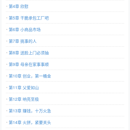
第4章 欣慰
第5章 干脆承包工厂吧
第6章 小商品市场
第7章 挑事的人
第8章 送脸上门必须抽
第9章 母亲在家事事顺
第10章 创业，第一桶金
第11章 父爱如山
第12章 响亮至极
第13章 赚钱，十万火急
第14章 火拼，紧要关头