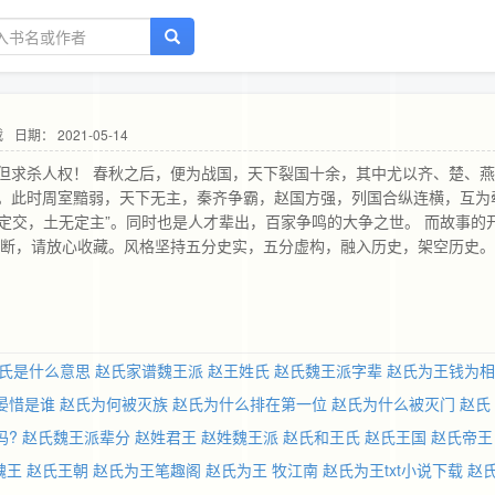
载
日期： 2021-05-14
但求杀人权！ 春秋之后，便为战国，天下裂国十余，其中尤以齐、楚、
。此时周室黯弱，天下无主，秦齐争霸，赵国方强，列国合纵连横，互为
无定交，土无定主”。同时也是人才辈出，百家争鸣的大争之世。 而故事的
买断，请放心收藏。风格坚持五分史实，五分虚构，融入历史，架空历史。
氏是什么意思
赵氏家谱魏王派
赵王姓氏
赵氏魏王派字辈
赵氏为王钱为相
晏惜是谁
赵氏为何被灭族
赵氏为什么排在第一位
赵氏为什么被灭门
赵氏
吗?
赵氏魏王派辈分
赵姓君王
赵姓魏王派
赵氏和王氏
赵氏王国
赵氏帝王
魏王
赵氏王朝
赵氏为王笔趣阁
赵氏为王 牧江南
赵氏为王txt小说下载
赵