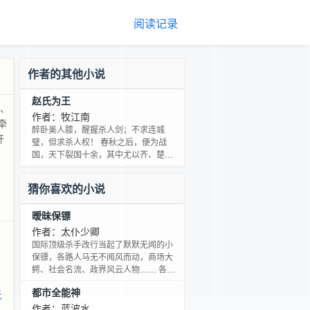
阅读记录
作者的其他小说
赵氏为王
燕、
作者：牧江南
牵
醉卧美人膝，醒握杀人剑；不求连城
开
璧，但求杀人权！ 春秋之后，便为战
国，天下裂国十余，其中尤以齐、楚、
燕、韩、赵、魏、秦七国为强，并为战
国七雄。此时周室黯弱，天下无主，秦
猜你喜欢的小说
齐争霸，赵国方强，列国合纵连横，互
为牵制。当真是“国无宁日，岁无宁日”，
暧昧保镖
“邦无定交，土无定主”。同时也是人才辈
出，百家争鸣的大争之世。 而故事的开
作者：太仆少卿
始，就在赵武灵王后期的赵国。 本书已
国际顶级杀手改行当起了默默无闻的小
买断，请放心收藏。风格坚持五分史
保镖，各路人马无不闻风而动，商场大
实，五分虚构，融入
鳄、社会名流、政界风云人物…… 各色
美女纷至沓来，校花、军花、美女老
都市全能神
氏
板、国际明星、皇室公主…… 看刘东如
何纵横都市，暧昧不断！ ＊＊＊＊＊＊
作者：蓝波水