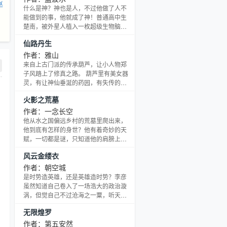
赵
＊＊＊＊＊＊＊＊＊＊＊＊＊＊＊＊＊
什么是神？神也是人，不过他做了人不
＊＊＊＊＊＊＊＊＊＊＊ PS：收藏对作
能做到的事，他就成了神！普通高中生
者很重要，希望大家能够随手点一下收
楚南，被外星人植入一枚超级生物脑芯
藏！另外推荐一本书《暧昧无双》，左
片，他的大脑便拥有了“人脑操作系统”的
仙路丹生
边车位上第一个就是。
功能，不仅对自身可以强化，而且可以
对别人的大脑进行电脑般的操作：扫
作者：雅山
描、复制、清理、优化、修复、杀毒、
来自上古门派的传承葫芦，让小人物郑
补丁、木马、重启、关脑…… 能赌石、
子风踏上了修真之路。 葫芦里有美女器
鉴宝、治病、强身健体；能复制他人优
灵，有让神仙垂涎的药园，有失传的上
点，集天下优秀人才本领于一身；也能
古丹方，有让人羡慕的修行功法，
火影之荒墓
控制他人，让天下敌人臣服！身怀强大
有……。 正所谓， 葫芦一出，谁与争
异能，成就全能天神！清
锋？ 三界五行，任我逍遥！
作者：一念长空
他从水之国偏远乡村的荒墓里爬出来，
他到底有怎样的身世？他有着奇妙的天
赋，一切都是谜，只知道他的肩膀上刻
了一个字——“断” 他有着纲手男朋友一
风云金缕衣
样的名字； 他后来有个女儿叫“白”； 照
美冥硬是把他拉来做弟弟； 大蛇丸总是
作者：朝空城
向他展示忍术。
是时势造英雄，还是英雄造时势？李彦
————————————————————————————
虽然知道自己卷入了一场浩大的政治漩
本书开始是从三战结束开始写，后面会
涡，但觉自己不过沧海之一粟，听天由
倒叙二三战，同时在那时揭露主角身
命而已。然而随着自己手中的权力越来
无限煌罗
世。如果没把倒叙那部分看完，我只能
越大，似乎又觉得一切竟是如此简单，
说遗憾，本
不过话一句尔！究竟是他在左右时局，
作者：第五安然