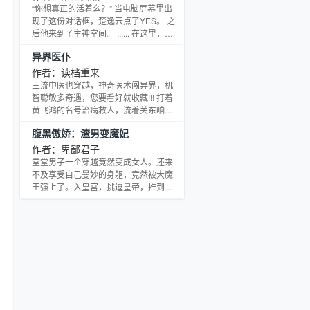
还是时局在左右他呢？时光流逝，能带
“你想真正的活着么？” 当电脑屏幕里出
给李彦什么样的答案呢？敬请期待...
现了这份对话框，楚逸云点了YES。 之
后他来到了主神空间。 ...... 在这里，历
史被颠倒，过去被无穷次的改写，未来
异界医仆
被无数次的创造。在这里，所有界限都
变得动荡和模糊不清，人性的丑陋以最
作者：读档重来
大恶意汹涌澎湃，人性的善念以最美好
三流中医也穿越，神奇医术闯异界，机
姿态光芒四射。 在这里有无限的可能，
智聪敏多奇遇，您要看好就收藏!!! 打着
无止境的选择，跨越时空的聚会。这里
黄飞鸿的名号治病救人，流着关东响马
凌驾在时间轴之上，是唯一，是纯粹，
的血液凶悍绝伦，生活平平，却被一颗
腹黑傲娇：渣男变魔妃
是真理，是万物的起始，是一切的终
炮弹炸到穿越，成为没落家族低等小奴
点。这
仆。 大字不识，飞黄腾达，不会武功，
作者：卑鄙君子
风生水起，左手拿着手术剪，右手捏着
堂堂男子一个穿越竟然变成女人。还来
手术刀，把妹子，泡小妞，搞帮派，立
不及享受自己曼妙的身躯，竟然被大魔
社团，开公司，建军队，打乡绅，斗土
王强上了。入皇宫，挑逗皇帝，推到萝
豪，扯着脖子嗷嗷大喊“要做就做，新世
莉，暴打皇后，踹翻大臣，哼，我前世
纪，纯爷们，逍遥医仆小领主。” 布鲁斯
可是纯爷们！前面的美女，你别走啊~我
集中营：20
们聊一聊，别怕，我也是女的，嘿嘿。
哟，姑娘你身材真好，内衣哪里买的？
收拾我？开玩笑，我可是魔妃！老公，
救我~
&amp;amp;amp;amp;lt;/br&amp;amp;amp;amp;gt;
各位书友要是觉得