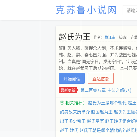
克苏鲁小说网
赵氏为王
作者：
牧江南
状态： 连
醉卧美人膝，醒握杀人剑；不求连城璧，
韩、赵、魏、秦七国为强，并为战国七雄
制。当真是“国无宁日，岁无宁日”，“邦
始，就在赵武灵王后期的赵国。 本书已
开始阅读
直达底部
第二百零八章 主父之怒(八)
最新更新
❀ 相关推荐：
赵氏为王是哪个朝代
赵王
的典故来历简介
赵国赵为王
赵氏为王顾
出了多少帝王
赵氏皇室
赵王姓氏组合好
赵王 姓氏
赵氏王朝是哪个朝代的?
赵氏