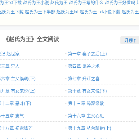
为王txt下载
赵氏为王小说
赵氏为王
赵氏为王写的什么
赵氏为王好看吗
赵氏为王下载
赵氏为王下半部
赵氏为王txt
赵氏为王 txt小说下载
赵氏为王
《赵氏为王》全文阅读
升序↑
史记 赵世家
第一章 襄子之后(上)
第三章 异人
第四章 鬼谷之术
第六章 主父临朝(下)
第七章 升迁之喜
第九章 有女来悦(上)
第十章 有女来悦(下)
第十二章 恶斗(下)
第十三章 缘聚缘散
第十五章 志气
第十六章 主父心思
第十八章 初露锋芒
第十九章 丛台骑射(上)