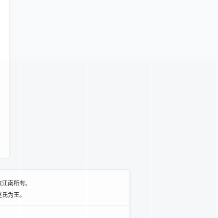
牧江南所有。
赵氏为王。